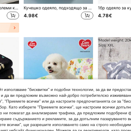
1бр Кучешко одеяло за големи кучета - Миещо се одеяло за домашни любимци - Одеяло за кученца, подходящо както за големи, така и за малки кучета - Меко плюшено двустранно одеяло за кучета, покривало за диван за кучета, сиво с отпечатъци от лапи
Кучешко одеяло, подходящо за кучета и котки, сладко одеяло за кучешко легло с принт с любов, меко и топло поларено одеяло за домашни любимци, тънко и универсално за всички сезони, подходящо за малки и средни кучета, различни котки и морски свинчета
4.98€
4.78€
т използваме "бисквитки" и подобни технологии, за да ви предоста
, и да ви предложим възможно най-добро потребителско изживяван
", "Приемете всички" или да настроите предпочитанията си за "бис
бор. Като изберете "Приемете всички", ще настроим всички допъл
ито ни помагат да анализираме трафика, да предложим подобрени
ираме съдържанието и рекламите, за да допълним пазаруването ви
ете всички", ще разрешите използването само на строго необходими
шият уебсайт функционален. Можете да ги деактивирате, като про