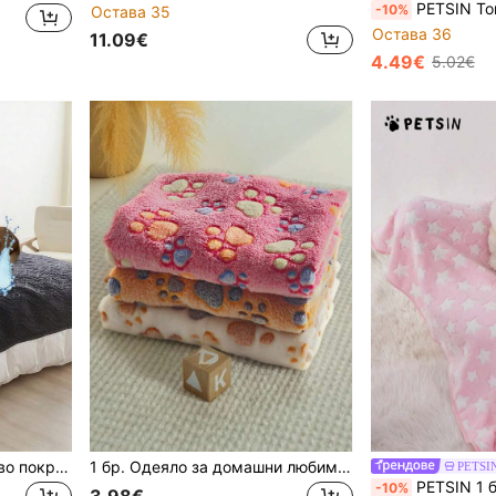
PETSIN Топло одеяло за дома
-10%
Остава 35
Остава 36
11.09€
4.49€
5.02€
SHEIN 1 бр. водоустойчиво покривало за кучешко легло за многократна употреба, килим за кучета, подложка за домашни любимци, подложка за кученца, водоустойчива постелка, покривало за домашни любимци, подложка за домашни любимци, която се пере, за големи и малки кучета, ултра меко покривало за домашни любимци, подходящо за мебели, легла и дивани, подложка за обучение на кучета
1 бр. Одеяло за домашни любимци с отпечатък на лапа, подходящо за малки/средни котки и кучета, тънка подложка за спане на домашни любимци от коралово руно, употреба през целия сезон
PETSI
PETSIN 1 бр. меко топло одеяло за домашни любимц
-10%
3.98€