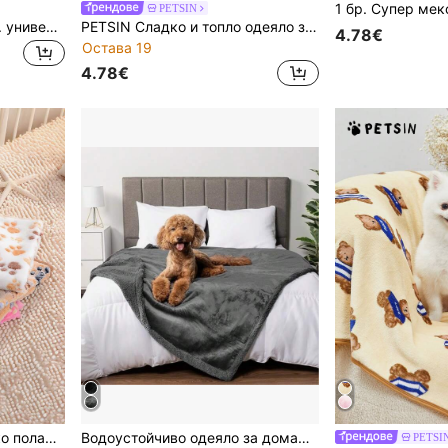
PETSIN
Care Bears X PETSIN 1 бр. универсално плюшено одеяло за домашни любимци котки и кучета с принтиран сладък мечи мотив, мек и топъл двуличен дизайн, подходящо за всички сезони, пеработващо се и издръжливо, отлично за покривало за диван, подложка за легло, пътуване, уютен подарък за малки и големи кучета и котки
PETSIN Сладко и топло одеяло за домашни любимци с отпечатано розово сърце
4.78€
Остава 19
4.78€
1 бр. или 3 бр. супер меко поларено одеяло за котка/куче със сладки шарки на лапи, фланелена постелка за домашни любимци, която може да се пере в пералня, налични в множество цветове и размери, подходящо за малки/средни домашни любимци
Водоустойчиво одеяло за домашни любимци, реверсивно защитно покритие от руно Sherpa за диван/диван, устойчива на течности постелка за кучета и котки, подходяща за малки/средни/големи домашни любимци
PETSI