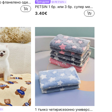
1 бр. Супер меко фланелено одеяло за домашни любимци - уютно сиво одеяло за кучета и котки с неплъзгащи се сладки отпечатъци на лапи, топло, водоустойчиво, леко за малки и средни домашни любимци, преносимо за легло, кола, диван, вътрешна и външна употреба
PETSIN
PETSIN 1 бр. или 3 бр. супер меко поларено одеяло за котка/куче със сладки шарки на лапи, фланелена постелка за домашни любимци, която може да се пере в пералня, налични в множество цветове и размери, подходящо за малки/средни домашни любимци
3.40€
1 тънко четирисезонно универсално одеяло за домашни любимци, одеяло за кучета, одеяло за котки, топлина за домашни любимци, подложка за домашни любимци. Материалът е мек и деликатен, с 4 размера, подходящи за домашни любимци с различни типове тяло. Това е тънко одеяло
N