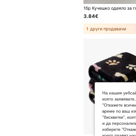
3.84€
1
други продавачи
На нашия уебсай
която заявявате
"Откажете всички
време по ваш из
"бисквитки", ко
и да персонализ
изберете "Откаж
които правят на