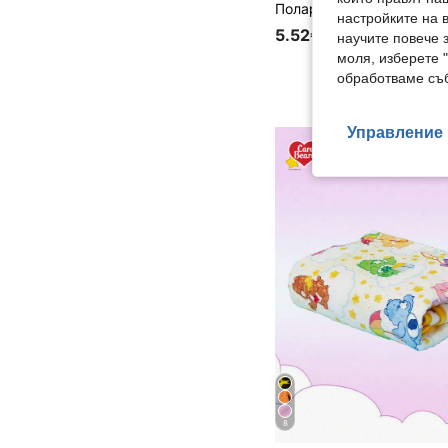
настройките на 
5.52€
научите повече з
моля, изберете 
обработваме съб
Управление 
8