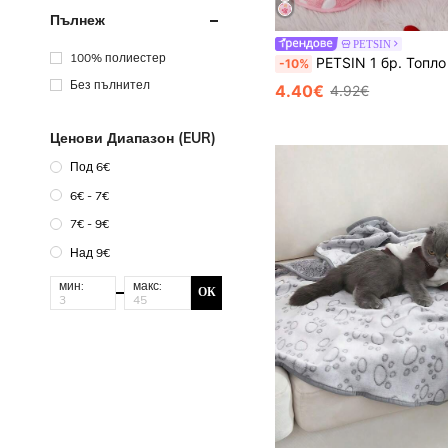
Пълнеж
PETSIN
100% полиестер
PETSIN 1 бр. Топло одеяло за домашни любимци със сладко сърце, п
-10%
Без пълнител
4.40€
4.92€
Ценови Диапазон (EUR)
Под 6€
6€ - 7€
7€ - 9€
Над 9€
мин:
макс:
ОК