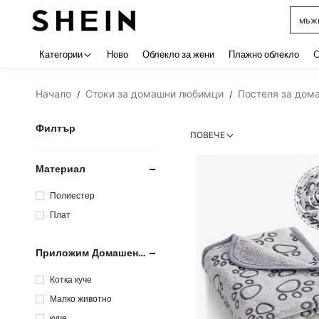
мъжк
Use up 
Категории
Ново
Облекло за жени
Плажно облекло
C
Начало
Стоки за домашни любимци
Постеля за дом
/
/
Филтър
ПОВЕЧЕ
Материал
Полиестер
Плат
Приложим Домашен
Любимец
Котка куче
Малко животно
куче