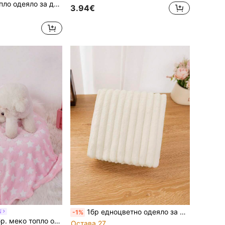
шни любимци с щампа на жълто сладко мече
3.94€
1бр едноцветно одеяло за домашни любимци, леко, подходящо за малки и средни котки и кучета, одеяло за спане през всички сезони
N
-1%
и със сладък бял звезден принт на розов фон, подходящо за котки и кучета
Остава 27