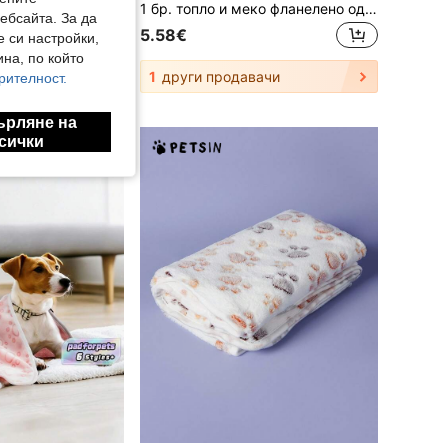
1 бр. XXL/Xl/L/M Сиво одеяло за домашни любимци Куче Кученце Одеяло Поларено одеяло с принт на кости за малко средно голямо куче котка, проверете таблицата с размери преди да поръчате
1 бр. топло и меко фланелено одеяло за домашни любимци, подходящо за котки и кучета, пухкаво и удобно одеяло, което може да се пере, висока плътност 280 г/м², едноцветна подложка за домашни любимци с шарка на ананас
ебсайта. За да
5.58€
е си настройки,
на, по който
1
други продавачи
рителност.
ърляне на
сички