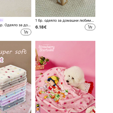
1 бр. одеяло за домашни любимци с лапа, подходящо за малки/средни котки и кучета, тънка постелка за спане от коралов полар, за целогодишна употреба
N
ечери; идеално за ежедневно мързелуване, лягане, пътуване, пикници на открито, празнични събирания, празнични подаръци; осигурява топлина, комфорт и стилна защита за вашия домашен любимец.
6.18€