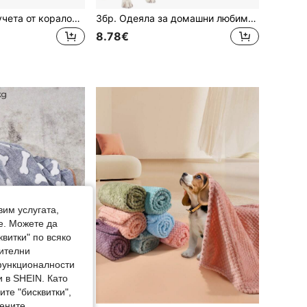
1бр одеяло за кучета от коралов флис на сини точки, топла постелка за кучета от всякакъв размер, диван и покривало за легло, домашна употреба
3бр. Одеяла за домашни любимци, подходящи за малки-средно-големи домашни любимци, за употреба през всички сезони, меки и пухкави за диван, легло
8.78€
вим услугата,
е. Можете да
квитки" по всяко
нителни
 функционалности
 в SHEIN. Като
те "бисквитки",
мените