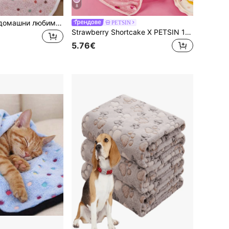
8
3бр. Одеяло за домашни любимци от коралово руно и фланела, супер меко и удобно покривало за легло за домашни любимци, подходящо за всички сезони
PETSIN
Strawberry Shortcake X PETSIN 1 бр. сладко одеяло за домашни любимци от коралов полар, топло и абсорбиращо, с принт на три малки момичета, забавни ягоди и на точки
5.76€