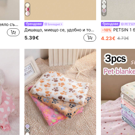
6
1 бр. Леко фланелено одеяло със звезден принт, всесезонно одеяло за домашни любимци за котки и кучета
loveupet
PETSI
Дишащо, миещо се, удобно и топло тънка одеяло за домашни любимци във форма на сърце в бяло и лилаво, изработено от полиестер, перфектна подложка за котенца и кученца за есен и зима
PETSIN 1 бр. Одеяло за домашен любимец с шарка на звезди и облаци - меко и уютно за пролетни, есенни, зимни и хладни летни в
-10%
5.39€
4.23€
4.73€