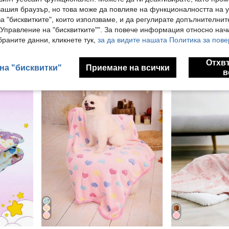
Поларено одеяло за домашни любимци, мека и плюшена двустранна постелка за дивана, подходяща за малки/средни/големи кучета и котки
PETSIN
вашия браузър, но това може да повлияе на функционалността на у
Care Bears X PETSIN 1 бр. универсално плюшено одеяло за домашни любимци котки и кучета с принтиран сладък мечи мотив, мек и топъл двуличен дизайн, подходящо за всички сезони, пеработващо се и издръжливо, отлично за покривало за диван, подложка за легло, пътуване, уютен подарък за малки и големи кучета и котки
5.18€
а "бисквитките", които използваме, и да регулирате допълнителнит
5.68€
"Управление на "бисквитките"". За повече информация относно начи
раните данни, кликнете тук,
за да видите нашата Политика за пове
1
други продавачи
Отхв
на "бисквитки"
Приемане на всички
в