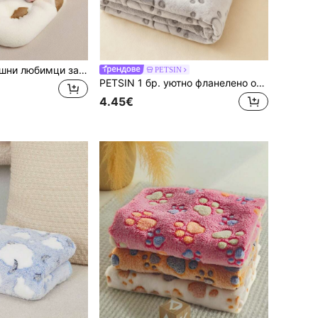
Одеяло за домашни любимци за малки и средни кучета. Различни малки животни, котки. Миещо се одеяло за домашни любимци, мека фланелена тъкан с бродирана петолъчка, тънка, подходяща за всички сезони, легло за кучета и постелка за кучета
PETSIN
PETSIN 1 бр. уютно фланелено одеяло за домашни любимци с отпечатъци от лапи - мека топла постелка за кучешко легло за малки, средни кучета и кученца, постелка за диван, коледни подаръци за любителите на домашни любимци
4.45€