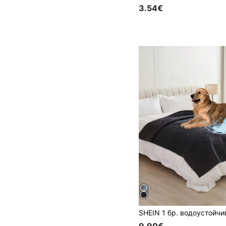
3.54€
9.90€