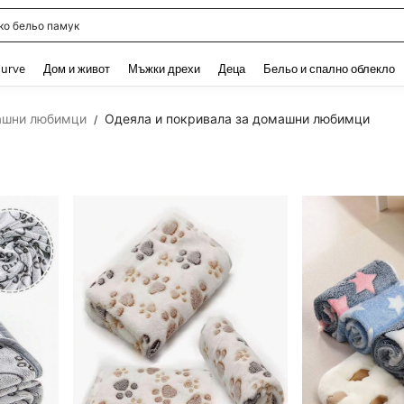
о бельо памук
and down arrow keys to navigate search Наскоро търсени and Откриване на Тър
urve
Дом и живот
Мъжки дрехи
Деца
Бельо и спално облекло
ашни любимци
Одеяла и покривала за домашни любимци
/