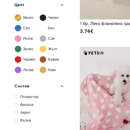
Цвят
Много
Черен
Син
Бял
3.74€
Розов
Сив
Зелен
Жълт
Червен
Кафяв
Лилав
Каки
Състав
Полиестер
Вискоза
Акрил
Вълна