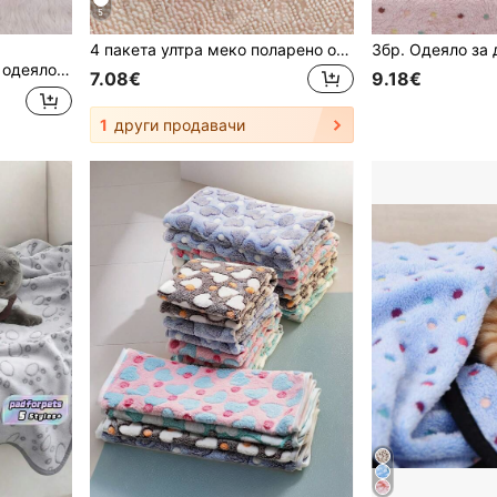
5
4 пакета ултра меко поларено одеяло за котки със сладка шарка на лапи, фланелено одеяло за домашни любимци, което може да се пере в пералня, предлага се в различни цветове и размери за много малки до големи породи
одходящо за котки и кучета
7.08€
9.18€
1
други продавачи