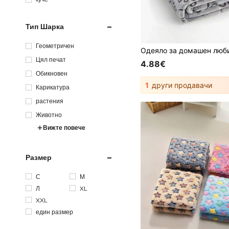
Тип Шарка
Геометричен
Цял печат
4.88€
Обикновен
1
други продавачи
Карикатура
растения
Животно
Вижте повече
Размер
С
М
Л
XL
XXL
един размер