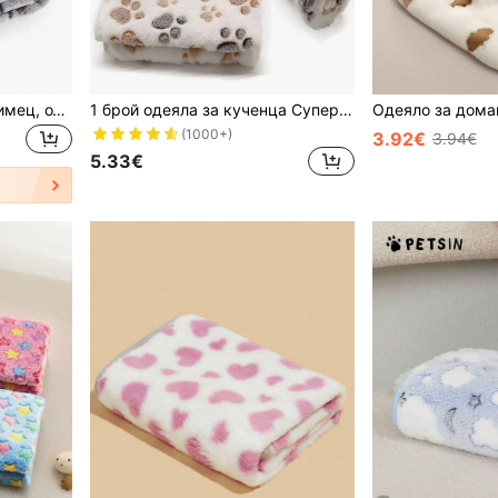
Одеяло за домашен любимец, отпечатък на кучешка лапа, подходящо за всички сезони. Меко и топло одеяло за малки, средни и големи кучета. Аксесоари за кучета, котки и домашни любимци.
1 брой одеяла за кученца Супер мека топла подложка за сън Одеяло с отпечатъци на лапи Пухкаво първокласно руно Одеяло за домашни любимци Фланелени одеяла за кучета за малки кучета Кученце Котка
(1000+)
3.92€
3.94€
5.33€