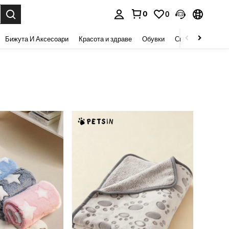
0
0
сене. Press Enter to select.
Бижута И Аксесоари
Красота и здраве
Обувки
Спорт И На Откри