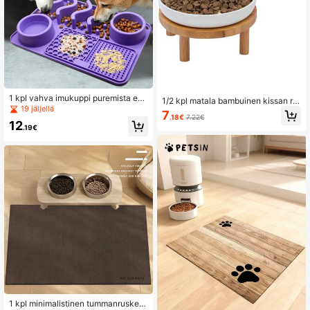
1 kpl vahva imukuppi puremista est
1/2 kpl matala bambuinen kissan ru
ävä lemmikkien ruokinta-alusta sili
19 jäljellä
okakuppiteline (kulhot eivät sisäll
7
konista kissoille ja koirille
.18€
7.22€
y), lemmikkiystävällinen vesi- tai ru
12
.19€
okakuppiasema sisäkissoille
1 kpl minimalistinen tummanruskea