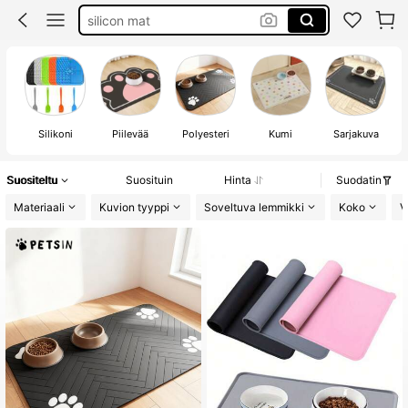
dog stuff
kissan tarvikkeet
pet food mat
Silikoni
Piilevää
Polyesteri
Kumi
Sarjakuva
Suositeltu
Suosituin
Hinta
Suodatin
Materiaali
Kuvion tyyppi
Soveltuva lemmikki
Koko
V