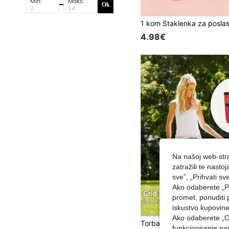
Min:
Maks:
Ok
4.98€
Na našoj web-stra
zatražili te nast
sve”, „Prihvati sv
Ako odaberete „Pr
promet, ponuditi 
iskustvo kupovin
Ako odaberete „O
funkcioniranje n