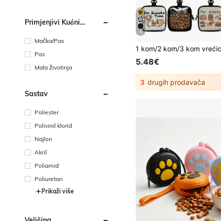
Primjenjivi Kućni
Ljubimac
5
Mačka/Pas
Pas
5.48€
Mala životinja
3
drugih prodavača
Sastav
Poliester
Polivinil klorid
Najlon
Akril
Poliamid
Poliuretan
Prikaži više
Veličina