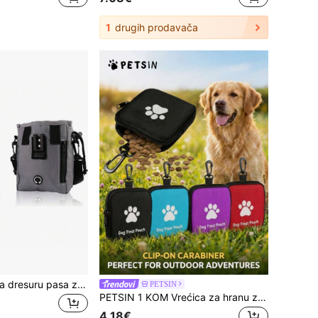
1
drugih prodavača
Pets First torba za dresuru pasa za igračke i dodatke s ugrađenim dozatorom vrećica za izmet - držač za male, srednje i velike pse i štence s više načina nošenja
PETSIN
PETSIN 1 KOM Vrećica za hranu za pse s otiskom šape i zatvaračem - Prijenosna vrećica za grickalice za kućne ljubimce za vanjsku dresuru pasa
4.18€