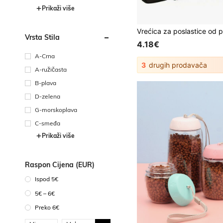
Prikaži više
Vrsta Stila
4.18€
A-Crna
3
drugih prodavača
A-ružičasta
B-plava
D-zelena
G-morskoplava
C-smeđa
Prikaži više
Raspon Cijena (EUR)
Ispod 5€
5€ – 6€
Preko 6€