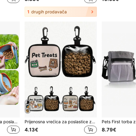
1
drugih prodavača
1 kom Silikonska vrećica za poslastice za kućne ljubimce, Prijenosna torba za trening za putovanja, izlete, stvari za pse, vrećica za poslastice za pse, vrećica za poslastice za pse, vrećica za šetnju pasa
Prijenosna vrećica za poslastice za kućne ljubimce od 1 komada izrađena od poliestera, s patentnim zatvaračem i kukom, pogodna za aktivnosti na otvorenom i šetnju pasa, može pohraniti poslastice za pse/mačke, otporna na vlagu, izvrsna za vlasnike i trenere pasa/mačaka za nošenje potrepština za kućne ljubimce, dodataka za kućne ljubimce, zatvorena vrećica za poslastice za kućne ljubimce, osnovne potrepštine za kućne ljubimce
4.13€
8.79€