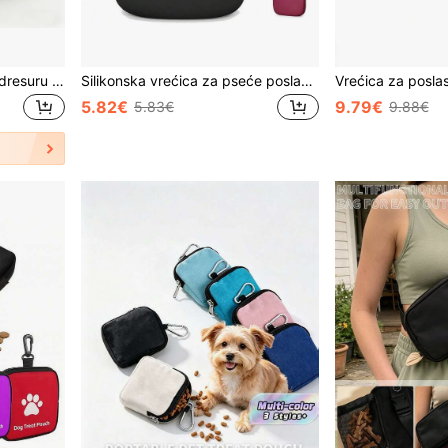
Slatka silikonska torba za dresuru kućnih ljubimaca s otiskom šape, prijenosna vrećica za poslastice za pse, vrećica za nagrade za dresuru malih pasa za hvatanje jednom rukom s preslatkim dizajnom šape, lagana, vodootporna, izdržljiva, okrugla vrećica za grickalice za kućne ljubimce koja se lako čisti, pogodna za hranu za kućne ljubimce, kompaktna veličina, pogodna za šetnju na otvorenom, planinarenje, trčanje, dresuru poslušnosti, mekani fleksibilni silikonski materijal, moderan dodatak za dresuru kućnih ljubimaca s otiskom šape, svakodnevna neophodan za kućne ljubimce
Silikonska vrećica za pseće poslastice za jednu ruku, džepna torba za dresuru malih pasa s prstenom za povlačenje i poklopcem koji se sam zatvara (remen za zglob uključen unutra), prijenosna torba za pohranu grickalica za kućne ljubimce, lagana i praktična za dresuru pasa, šetnju, aktivnosti na otvorenom, mekani silikonski materijal jednostavan za čišćenje, izdržljiva vrećica za nagrade za kućne ljubimce, kompaktna džepna veličina za nošenje, pogodno za srednje i male pse, štence, neophodno za dresuru kućnih ljubimaca, dostupno u crnoj, tamnoplavoj, ružičastoj, svijetloplavoj, tamnozelenoj boji
5.82€
9.79€
5.83€
9.88€