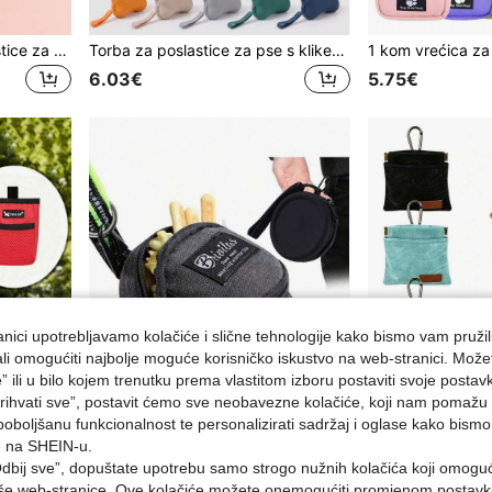
1 kom Staklenka za poslastice za kućne ljubimce nasumičnih boja Izlet za pse Stvari za pse Vrećica za poslastice za pse Vrećica za šetanje pasa
Torba za poslastice za pse s klikerom za trening - silikonska vrećica za poslastice za kućne ljubimce, prijenosna torba za pohranu poslastica za trening pasa, vrećica za nagrade za štence, interaktivni dodatak za trening, kontejner za poslastice za šetanje pasa bez korištenja ruku, lagani ponovno upotrebljivi držač poslastica za nagrade za štence i mačiće, prikladno za trening poslušnosti za pse svih veličina
6.03€
5.75€
nici upotrebljavamo kolačiće i slične tehnologije kako bismo vam pružil
ojali omogućiti najbolje moguće korisničko iskustvo na web-stranici. Može
e” ili u bilo kojem trenutku prema vlastitom izboru postaviti svoje postav
ihvati sve”, postavit ćemo sve neobavezne kolačiće, koji nam pomažu a
poboljšanu funkcionalnost te personalizirati sadržaj i oglase kako bismo
e na SHEIN-u.
dbij sve”, dopuštate upotrebu samo strogo nužnih kolačića koji omogu
Torba za nagrade za dresuru pasa, višenamjenska torbica za nagrade za struk, prenosiva torba za hranu i nagrade za šetnju s psom, vanjska torba za hranjenje i pohranu nagrada za kućne ljubimce
Prijenosna torba za poslastice za kućne ljubimce, prikladna za vlasnike i trenere za nošenje potrepština, dodataka i zatvorenih vrećica s poslasticama, idealna za putovanja s štencima ili aktivnosti na otvorenom, torba za pohranu hrane za pse, torba za šetanje psa, potrepštine za pse, njega štenaca, osnovne stvari za putovanje
aše web-stranice. Ove kolačiće možete onemogućiti promjenom postavki 