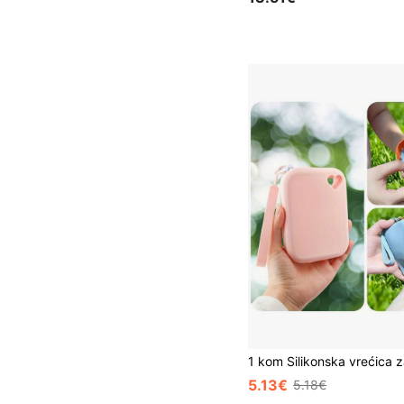
5.13€
5.18€