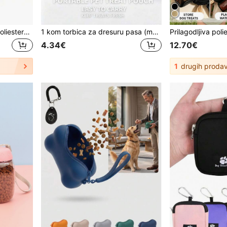
Vrećica za poslastice od poliestera sa zatvaračem - prijenosna vrećica za grickalice za kućne ljubimce, pogodna za aktivnosti na otvorenom i šetnju pasa, dostupna u više boja (crna, crvena, ljubičasta, plava), idealna za vlasnike pasa i trenere, putna posuda za poslastice za kućne ljubimce, vrećica za poslastice za pse, vrećica za poslastice za pse, vrećica za šetnju pasa
1 kom torbica za dresuru pasa (može se pričvrstiti na povodac), vrećica za pseće poslastice, torba za šetnju bez upotrebe ruku (s karabinerom), dozator vrećica za pseći izmet (pogodno za putovanja sa štenetom ili vanjsku upotrebu), zatvaranje patentnim zatvaračem za sprječavanje curenja, vrećica za pseće poslastice, torba za pseće poslastice
4.34€
12.70€
1
drugih proda