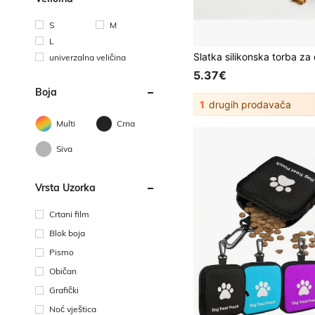
S
M
L
univerzalna veličina
5.37€
Boja
1
drugih prodavača
Multi
Crna
Siva
Vrsta Uzorka
Crtani film
Blok boja
Pismo
Običan
Grafički
Noć vještica