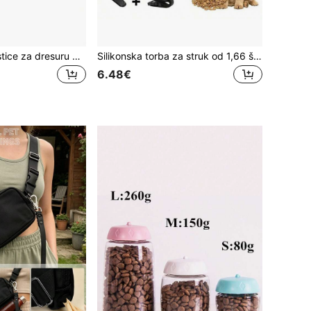
Vrećica za poslastice za dresuru pasa, pogodna za dresuru kućnih ljubimaca, mala veličina za pseće izlete, stvari za pse, vrećica za poslastice za pse, vrećica za pseće poslastice, vrećica za šetnju pasa
Silikonska torba za struk od 1,66 šalice s magnetskom kopčom za pseće poslastice, 2 načina nošenja s remenom i kopčom, prijenosna za trening i šetnju
6.48€