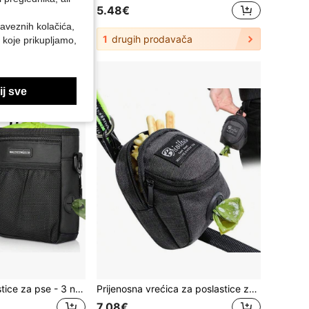
5.48€
baveznih kolačića,
1
drugih prodavača
 koje prikupljamo,
j sve
Vrećica za poslastice za pse - 3 načina nošenja vrećice za poslastice za pse, vrećice za poslastice za dresuru pasa, remen za rame, podesivi remen, dozator vrećica za izmet, lako nošenje grickalica za granule, igračke za kućne ljubimce, vrećica za poslastice za pse, vrećica za poslastice za pse, vrećica za šetanje pasa
Prijenosna vrećica za poslastice za dresuru pasa, vrećica za poslastice za pse na otvorenom, vrećica za grickalice za štence, nagrada za grickalice oko struka, vrećica za pseći izmet, torbe za nošenje pasa, vrećica za poslastice za pse, vrećica za šetanje pasa
7.08€