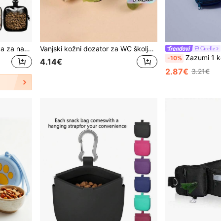
1 kom/2 kom/3 kom vrećica za nagrade za pse s kukicom i patentnim zatvaračem, set za trening ljubimaca, prikladno za trening šteneta, pohranu hrane za pse i šetnje na otvorenom, poliester, slatki uzorak psa
Vanjski kožni dozator za WC školjku / Prijenosni dozator vrećica za pseći izmet / Višebojna vrećica za pseći izmet u različitim bojama / Višebojna
Cirelle
Zazumi 1 kom LIGE silikonska torbica za dresuru pasa, jednodijelna narukvica, minijaturna prijenosna
-10%
4.14€
2.87€
3.21€