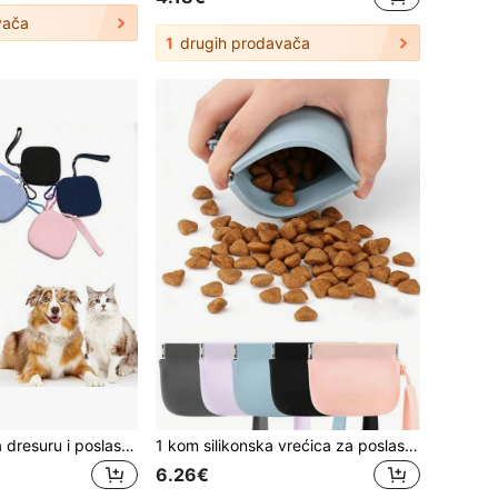
vača
1
drugih prodavača
1 kom. vrećica za dresuru i poslastice za male pse s odvojivim remenom za rame i zatvaračem - mini prijenosna torbica za kućne ljubimce otporna na prosipanje, pogodna za štence, izdržljiv dizajn koji se lako čisti, više boja (ružičastocrvena, crna, svijetloplava, ružičasta, tamnoplava) za putovanja, šetnju, vanjsku upotrebu - vrećica za nošenje, vrećica za poslastice za pse, vrećica za šetnju pasa
1 kom silikonska vrećica za poslastice za dresuru pasa, torbica za struk za dresuru pasa, ručna torba za šetnju s grickalicama za pse, pogodna za putovanja i vanjske aktivnosti štenaca, dozator poslastica za pse
6.26€