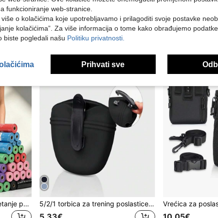
3.88€
6.18€
na funkcioniranje web-stranice.
i više o kolačićima koje upotrebljavamo i prilagoditi svoje postavke neo
1
drugih prodavača
janje kolačićima”. Za više informacija o tome kako obrađujemo podatke
ko biste pogledali našu
Politiku privatnosti.
kolačićima
Prihvati sve
Odbi
Prilagodljivi set torbe za šetanje psa preko tijela i oko struka, podesivi remen za struk, svakodnevna torba za struk s dozatorom za vrećice za izmet i setom vrećica za otpad, držač za bočicu vode i vrećica za poslastice za pse, prikladno za male, srednje i velike pse, savršeno za šetnje na otvorenom i trening, neizostavno za trenere pasa, multifunkcionalna oprema za šetanje ljubimaca
5/2/1 torbica za trening poslastice za kućne ljubimce, prijenosna i lagana za nošenje, od silikonskog materijala, prikladna za aktivnosti na otvorenom i šetanje psa, dostupna u crnoj, plavoj i drugim bojama, za vlasnike kućnih ljubimaca za pohranu poslastica za pse/mačke, otporna na vlagu, hermetički zatvorena, za nošenje potrepština i dodataka za kućne ljubimce, za vlasnike i trenere
5.33€
10.05€