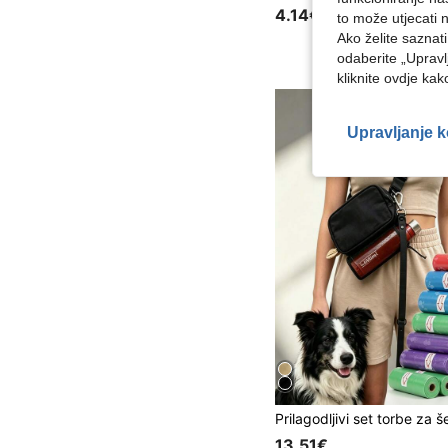
4.14€
to može utjecati 
Ako želite saznat
odaberite „Upravl
kliknite ovdje ka
Upravljanje 
13.51€