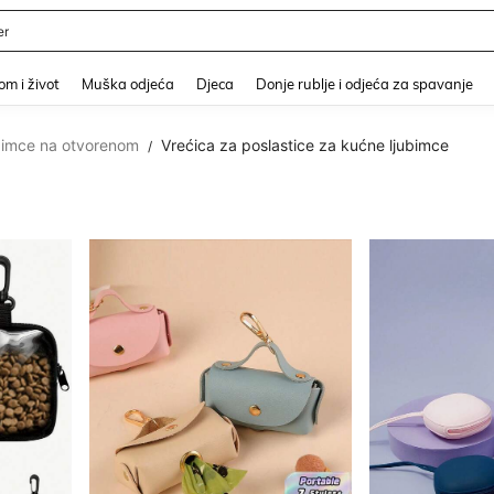
er
and down arrow keys to navigate search Nedavno pretraživano and Pretraživanje i
m i život
Muška odjeća
Djeca
Donje rublje i odjeća za spavanje
bimce na otvorenom
Vrećica za poslastice za kućne ljubimce
/