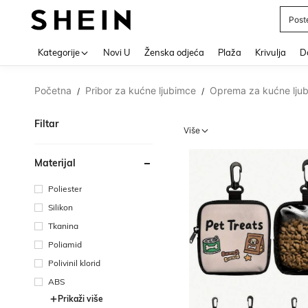
Post
Use up 
Kategorije
Novi U
Ženska odjeća
Plaža
Krivulja
Do
Početna
Pribor za kućne ljubimce
Oprema za kućne lju
/
/
Filtar
Više
Materijal
Poliester
Silikon
Tkanina
Poliamid
Polivinil klorid
ABS
Prikaži više