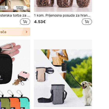
Prilagodljiva poliesterska torba za struk za šetnju pasa, podesivi pojas, uključuje dozator vrećica za smeće, držač za bocu s vodom i vrećicu za poslastice, pogodna za male, srednje i velike pse, idealna za šetnje i dresuru na otvorenom, neophodna za trenere pasa, izdržljiva i prenosiva oprema za svakodnevno šetanje pasa
1 kom. Prijenosna posuda za hranu za kućne ljubimce s visećim užetom, pogodna za kapacitete 80 g/150 g/260 g
4.53€
vača