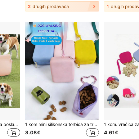
2
drugih prodavača
1
drugih proda
1 kom Silikonska vrećica za poslastice za dresuru pasa s kopčom, prijenosna vrećica za grickalice za kućne ljubimce za putovanja, vrećica za poslastice za pse, vrećica za poslastice za pse, vrećica za šetnju pasa
1 kom mini silikonska torbica za trening psa s poslasticama, periva prenosiva torbica za ljubimce, kompaktna veličina, lako se čisti, torbica za putovanja s pričvršćivanjem na povodac (prikladna za putovanja s štencima ili aktivnosti na otvorenom), dizajn s patentnim zatvaračem za sprječavanje prosipanja, torbica za šetnju psa
3.08€
4.61€