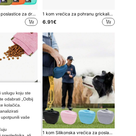
1 kom vrećica za poslastice za dresuru pasa, prijenosna vrećica za grickalice za kućne ljubimce prikladna za aktivnosti na otvorenom i šetnju, oprema za kućne ljubimce, pribor za kućne ljubimce, zatvorena vrećica s poslasticama za kućne ljubimce, svakodnevne potrepštine za kućne ljubimce
1 kom vrećica za pohranu grickalica za kućne ljubimce na otvorenom, torba za poslastice za mačke/pse oko struka, vrećica za poslastice za pse, vrećica za poslastice za pse, vrećica za šetnju pasa
6.91€
i uslugu koju ste
te odabrati „Odbij
ke kolačića.
nalizirati
 upotpunili vaše
ćuju
1 kom Prijenosna vrećica za pseće poslastice, Torba za šetanje pasa bez upotrebe ruku za poslastice za dresuru štenaca, Pogodno za putovanja štenaca ili aktivnosti na otvorenom, Oprema za kućne ljubimce, Dodaci za kućne ljubimce
1 kom Silikonska vrećica za poslastice za kućne ljubimce, prijenosna posuda za dresuru sa stezaljkom s magnetskim zatvaračem i kopčom za remen Vrećica za poslastice za pse Vrećica za poslastice za pse Vrećica za šetanje pasa
preglednika, ali