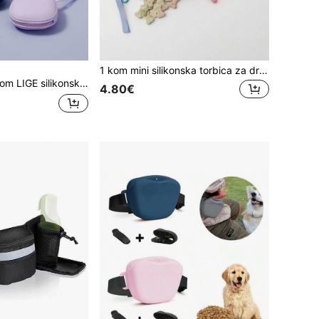
1 kom mini silikonska torbica za dresuru pasa, prijenosna vrećica za grickalice za kućne ljubimce, vrećica za pseće poslastice, mala kompaktna veličina, lako čišćenje, držač povodca za putovanje (pogodno za putovanja sa štenetom ili na otvorenom), zatvaranje patentnim zatvaračem za sprječavanje prolijevanja, vrećica za pseće poslastice, vrećica za pseće poslastice, vrećica za šetanje pasa
 džepna veličina, lako se čisti, torba za hodanje za kućne ljubimce, silikonska vrećica za poslastice za kućne ljubimce, prijenosna torbica za dresuru pasa
4.80€