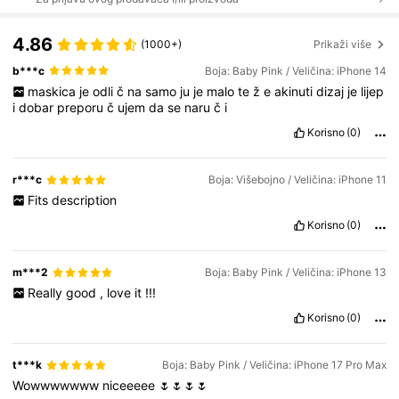
4.86
(1000+)
Prikaži više
b***c
Boja: Baby Pink / Veličina: iPhone 14
maskica
je
odli
č
na
samo
ju
je
malo
te
ž
e
akinuti
dizaj
je
lijep
i
dobar
preporu
č
ujem
da
se
naru
č
i
Korisno
(0)
r***c
Boja: Višebojno / Veličina: iPhone 11
Fits
description
Korisno
(0)
m***2
Boja: Baby Pink / Veličina: iPhone 13
Really
good
,
love
it
!!!
Korisno
(0)
t***k
Boja: Baby Pink / Veličina: iPhone 17 Pro Max
Wowwwwwww
niceeeee
🌷🌷🌷🌷