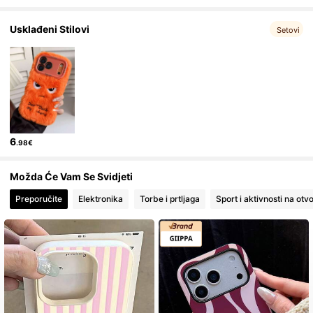
62K Pratitelji
4.84
Usklađeni Stilovi
Setovi
62K Pratitelji
4.84
62K Pratitelji
4.84
62K Pratitelji
4.84
6
.98€
62K Pratitelji
Možda Će Vam Se Svidjeti
4.84
Preporučite
Elektronika
Torbe i prtljaga
Sport i aktivnosti na ot
62K Pratitelji
4.84
62K Pratitelji
4.84