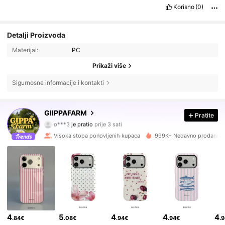
Korisno
(0)
Detalji Proizvoda
Materijal:
PC
Prikaži više
Sigurnosne informacije i kontakti
62K Pratitelji
4.84
GIIPPAFARM
Pratite
o***3
je pratio
prije 3 sati
a***b
pregledava
62K Pratitelji
4.84
Visoka stopa ponovljenih kupaca
999K+ Nedavno prodano
62K Pratitelji
4.84
62K Pratitelji
4.84
4
5
4
4
4
.84€
.08€
.94€
.94€
.