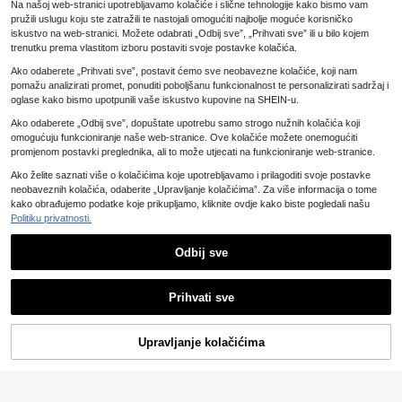
6
6
Na našoj web-stranici upotrebljavamo kolačiće i slične tehnologije kako bismo vam
pružili uslugu koju ste zatražili te nastojali omogućiti najbolje moguće korisničko
GIIPPAFARM
GllPPA WILD
iskustvo na web-stranici. Možete odabrati „Odbij sve”, „Prihvati sve” ili u bilo kojem
GIIPPA 1 kom. bojalićka maskica za
GIIPPA Meka i slatka bijela maskica
trenutku prema vlastitom izboru postaviti svoje postavke kolačića.
mobitel s bordo pozadinom i ružičas
za mobitel s točkicama, Y2K stil, ko
#1 Uspješnica
u modnim maskicama za iPhone SE2
#1 Uspješnica
u Galaxy A36 Modne futrole za telefone
tim uzorkom na točkice, za Phone 1
mpatibilna sa 17/16/15/14/13/12/11
Ako odaberete „Prihvati sve”, postavit ćemo sve neobavezne kolačiće, koji nam
4
3
7 Pro Max, kompatibilna s Phone 16
Pro Max, estetska
.70€
.77€
pomažu analizirati promet, ponuditi poboljšanu funkcionalnost te personalizirati sadržaj i
Pro Max, 15 Pro Max, 14 Pro Max, k
oglase kako bismo upotpunili vaše iskustvo kupovine na SHEIN-u.
orejski stil, vrhunska, moderna i zab
avna, kompatibilna s 11/12/13/14/1
Ako odaberete „Odbij sve”, dopuštate upotrebu samo strogo nužnih kolačića koji
5/75 Pro Max Plus, elegantan dizajn
omogućuju funkcioniranje naše web-stranice. Ove kolačiće možete onemogućiti
prikladan za muškarce i žene, savrš
promjenom postavki preglednika, ali to može utjecati na funkcioniranje web-stranice.
en poklon za djevojku
Ako želite saznati više o kolačićima koje upotrebljavamo i prilagoditi svoje postavke
neobaveznih kolačića, odaberite „Upravljanje kolačićima”. Za više informacija o tome
kako obrađujemo podatke koje prikupljamo, kliknite ovdje kako biste pogledali našu
Politiku privatnosti.
Odbij sve
Prihvati sve
Upravljanje kolačićima
Dodaj u košaricu
6
7
Minimalistička prugasta sjajna akril
GIIPPAFARM
na zaštitna maska za mobitel s prila
#1 Uspješnica
u Samsung Galaxy S25 FE Prilagođene futrole za tel
GIIPPA 1 kom. narančasto-crvena
gođenim imenom i slovom, 1 kom, je