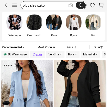
sako ženski
plus size woman
sako plus size
Višebojno
Crno-bijelo
Crna
Bijela
Bež
Recommended
Most Popular
Price
Filtar
EU Warehouse
Veličina
Boja
Materijal
Sa