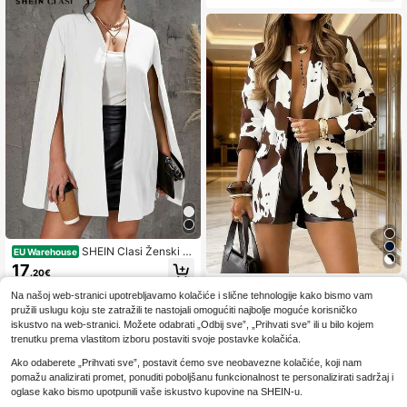
SHEIN Clasi Ženski bl
EU Warehouse
azer s otvorenim prednjim dijelom i r
17
.20€
ukavima poput plašta, plus size, za
Ženska ležerna jakna plus size s ot
maturu i povratak u školu, odjeća z
Na našoj web-stranici upotrebljavamo kolačiće i slične tehnologije kako bismo vam
vorenim prednjim dijelom, dugim ruk
a učiteljice za jesen/zimu
24
.34€
avima i traper printom, regular fit, od
pružili uslugu koju ste zatražili te nastojali omogućiti najbolje moguće korisničko
pletene tkanine, smeđa, za proljeće
iskustvo na web-stranici. Možete odabrati „Odbij sve”, „Prihvati sve” ili u bilo kojem
i jesen, za odmor
trenutku prema vlastitom izboru postaviti svoje postavke kolačića.
Ako odaberete „Prihvati sve”, postavit ćemo sve neobavezne kolačiće, koji nam
pomažu analizirati promet, ponuditi poboljšanu funkcionalnost te personalizirati sadržaj i
oglase kako bismo upotpunili vaše iskustvo kupovine na SHEIN-u.