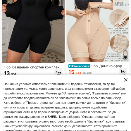
1 бр. Дамско оформя
EU Warehouse
1 бр. безшевен спортен комплект
що бельо, корсет за талия и повд
за йога за жени с голям размер,
15
13
.34€
15.49€
игане на дупето, оформяне на ця
.95€
с висока опора, отвеждащ влагат
лото тяло след операция, повдиг
а, дишащ, за фитнес и дейности н
ане на дупето, етап 2
а открито
На нашия уебсайт използваме "бисквитки" и подобни технологии, за да ви
предоставим услугата, която заявявате, и да ви предложим възможно най-добро
потребителско изживяване. Можете да "Откажете всички", "Приемете всички" или
да настроите предпочитанията си за "бисквитки" по всяко време по ваш избор.
Като изберете "Приемете всички", ще настроим всички допълнителни "бисквитки",
които ни помагат да анализираме трафика, да предложим подобрени
функционалности и да персонализираме съдържанието и рекламите, за да
допълним пазаруването ви в SHEIN. Като изберете "Откажете всички", ще
разрешите използването само на строго необходимите "бисквитки", които правят
нашият уебсайт функционален. Можете да ги деактивирате, като промените
настройките на вашия браузър, но това може да повлияе на функционалността на