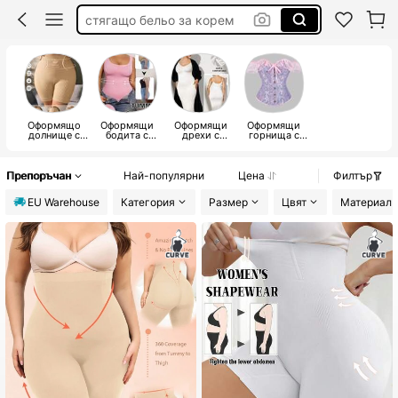
стягащо бельо curve
оформящо бельо за рокля
стягащо и оформящо бельо
Оформящо
Оформящи
Оформящи
Оформящи
долнище с
бодита с
дрехи с
горнища с
голям размер
голям размер
голям размер
голям размер
Препоръчан
Най-популярни
Цена
Филтър
EU Warehouse
Категория
Размер
Цвят
Материал