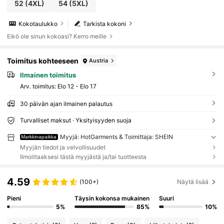
52
(4XL)
54
(5XL)
Kokotaulukko
Tarkista kokoni
Eikö ole sinun kokoasi? Kerro meille
Toimitus kohteeseen
Austria
Ilmainen toimitus
Arv. toimitus:
Elo 12 - Elo 17
30 päivän ajan ilmainen palautus
Turvalliset maksut · Yksityisyyden suoja
Myyjä: HotGarments & Toimittaja: SHEIN
Markkinapaikka
Myyjän tiedot ja velvollisuudet
Ilmoittaaksesi tästä myyjästä ja/tai tuotteesta
4.59
(100+)
Näytä lisää
Pieni
Täysin kokonsa mukainen
Suuri
5%
85%
10%