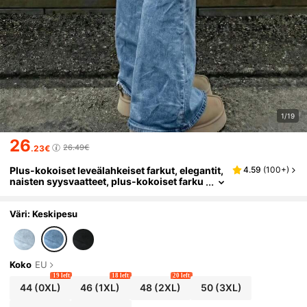
1/19
26
26.49€
.23€
Plus-kokoiset leveälahkeiset farkut, elegantit,
4.59
(
100+
)
naisten syysvaatteet, plus-kokoiset farku
t, naisten plus-kokoiset farkut, kurvikkaat
farkut, country-tyyliset rennot syysfarkut
Väri: Keskipesu
Koko
EU
19 left
18 left
20 left
44
(0XL)
46
(1XL)
48
(2XL)
50
(3XL)