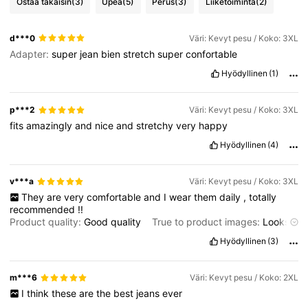
Ostaa takaisin
(3)
Upea
(5)
Perus
(3)
Liiketoiminta
(2)
d***0
Väri: Kevyt pesu / Koko: 3XL
Adapter:
super
jean
bien
stretch
super
confortable
Hyödyllinen
(1)
p***2
Väri: Kevyt pesu / Koko: 3XL
fits
amazingly
and
nice
and
stretchy
very
happy
Hyödyllinen
(4)
v***a
Väri: Kevyt pesu / Koko: 3XL
They
are
very
comfortable
and
I
wear
them
daily
,
totally
recommended
!!
Product quality:
Good
quality
True to product images:
Looks
exactly
like
the
picture
Hyödyllinen
(3)
m***6
Väri: Kevyt pesu / Koko: 2XL
I
think
these
are
the
best
jeans
ever