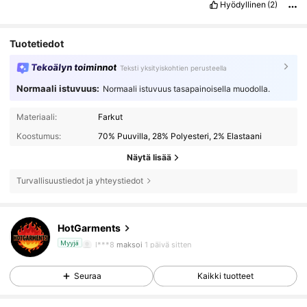
Hyödyllinen
(2)
Tuotetiedot
Tekoälyn toiminnot
Teksti yksityiskohtien perusteella
Normaali istuvuus:
Normaali istuvuus tasapainoisella muodolla.
Materiaali:
Farkut
Koostumus:
70% Puuvilla, 28% Polyesteri, 2% Elastaani
Näytä lisää
Turvallisuustiedot ja yhteystiedot
2.5K Seuraajat
4.70
HotGarments
2.5K Seuraajat
4.70
l***8
maksoi
1 päivä sitten
Myyjä
Seuraa
Kaikki tuotteet
2.5K Seuraajat
4.70