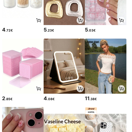
4
5
5
.72€
.23€
.03€
2
4
11
.85€
.08€
.38€