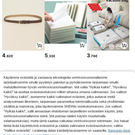
4
5
3
.62€
.33€
.76€
Käytämme evästeitä ja vastaavia teknologioita verkkosivustomallamme
tarjottaaksemme sinulle pyydetyn palvelun ja pyrkiäksemme tarjoamaan sinulle
mahdollisimman hyvän verkkosivustomaailman. Voit valita ”Hylkää kaikki”, ”Hyväksy
kaikki” tai asettaa evästeasetuksesi milloin tahansa omasta valinnastasi. Jos valitset
”Hyväksy kaikki”, asetamme kaikki valinnaiset evästeet, jotka auttavat meitä
analysoimaan liikenteen, tarjoamaan paranneltua toiminnallisuutta sekä yksilöimään
sisältöä ja mainoksia, jotta täydennämme SHEINin ostokokemuksesi. Jos valitset
”Hylkää kaikki”, sallit ainoastaan ehdottoman tarpeellisten evästeiden käytön, jotta
verkkosivustomallamme toimii. Voit poistaa näiden käytön muuttamalla
selainasetuksiasi, mutta tämä saattaa vaikuttaa verkkosivuston toimintaan. Jos haluat
2
3
5
tietää lisää käytettävistä evästeistä ja säätää valinnaiset evästeasetuksesi, valitse
.85€
.57€
.03€
”Hallitse evästeitä”. Lisätietoja datan käsittelytavastamme on saatavilla.
Napsauta tästä