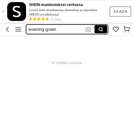
goth clothing
SHEIN-muotiostokset verkossa
×
unice
Löydä lisää ainutlaatuisia alennuksia ja tarjouksia
SAADA
SHEIN-sovelluksesta!
evening gown
(5,142)
tunika plus size
baby phat
goth clothing
unice
Ei yhtään osumaa