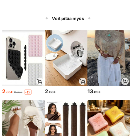
Voit pitää myös
2
2
13
.85€
.68€
.85€
2.88€
-1%