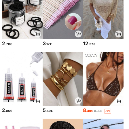
2
3
12
.78€
.17€
.37€
2
5
8
.85€
.59€
.49€
8.99€
-5%