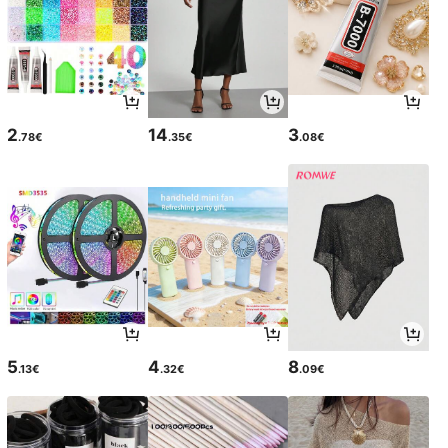
2
14
3
.78€
.35€
.08€
5
4
8
.13€
.32€
.09€