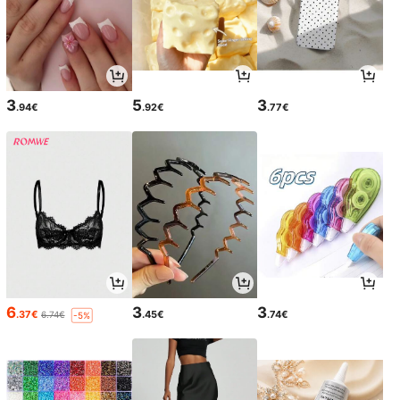
3
5
3
.94€
.92€
.77€
6
3
3
.37€
.45€
.74€
6.74€
-5%