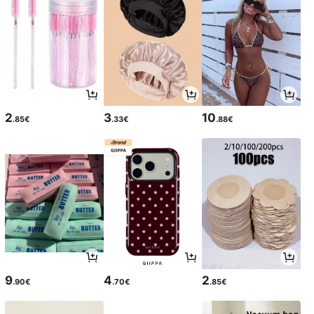
2
3
10
.85€
.33€
.88€
9
4
2
.90€
.70€
.85€