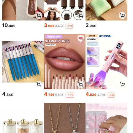
10
3
2
.48€
.58€
.98€
3.68€
-2%
4
4
4
.34€
.74€
.53€
5.58€
4.79€
-15%
-5%