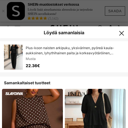
SHEIN-muotiostokset verkossa
×
Löydä lisää ainutlaatuisia alennuksia ja tarjouksia
SAADA
SHEIN-sovelluksesta!
(5,142)
Löydä samanlaisia
Plus-koon naisten arkipuku, yksivärinen, pyöreä kaula-
aukkoinen, lyhythihainen paita ja korkeavyötäröinen,
taskullinen, leveälahkeinen housut, kevät/kesä
Musta
22.36€
Samankaltaiset tuotteet