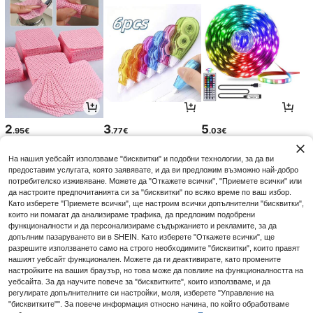
2
3
5
.95€
.77€
.03€
На нашия уебсайт използваме "бисквитки" и подобни технологии, за да ви
предоставим услугата, която заявявате, и да ви предложим възможно най-добро
потребителско изживяване. Можете да "Откажете всички", "Приемете всички" или
да настроите предпочитанията си за "бисквитки" по всяко време по ваш избор.
Като изберете "Приемете всички", ще настроим всички допълнителни "бисквитки",
които ни помагат да анализираме трафика, да предложим подобрени
функционалности и да персонализираме съдържанието и рекламите, за да
допълним пазаруването ви в SHEIN. Като изберете "Откажете всички", ще
разрешите използването само на строго необходимите "бисквитки", които правят
нашият уебсайт функционален. Можете да ги деактивирате, като промените
настройките на вашия браузър, но това може да повлияе на функционалността на
уебсайта. За да научите повече за "бисквитките", които използваме, и да
5
5
2
.03€
.03€
.88€
регулирате допълнителните си настройки, моля, изберете "Управление на
5.58€
-9%
"бисквитките"". За повече информация относно начина, по който обработваме