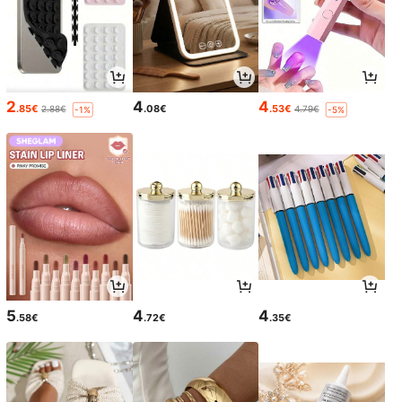
2
4
4
.85€
.08€
.53€
2.88€
4.79€
-1%
-5%
5
4
4
.58€
.72€
.35€