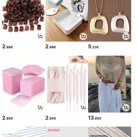
2
2
5
.68€
.68€
.23€
2
2
13
.85€
.65€
.85€