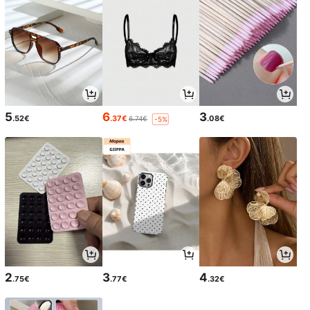
5
6
3
.52€
.37€
.08€
6.74€
-5%
2
3
4
.75€
.77€
.32€