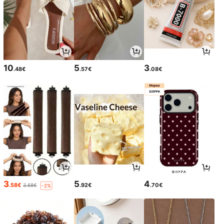
10
5
3
.48€
.57€
.08€
3
5
4
.58€
.92€
.70€
3.68€
-2%