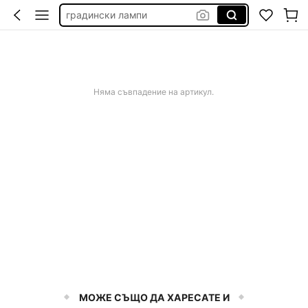
бял бански без презрамки
дамска рокля официална
калъф за стол с ластик
панда неща
Няма съвпадение на артикул.
МОЖЕ СЪЩО ДА ХАРЕСАТЕ И