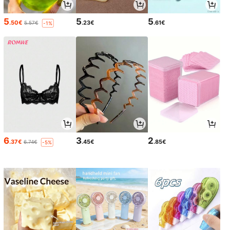
5
5
5
.50€
.23€
.61€
5.57€
-1%
6
3
2
.37€
.45€
.85€
6.74€
-5%