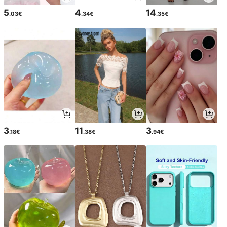
5
4
14
.03€
.34€
.35€
3
11
3
.18€
.38€
.94€