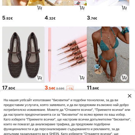
5
4
3
.92€
.32€
.74€
17
3
11
.80€
.54€
.84€
3.58€
-1%
На нашия уебсайт използваме "бисквитки" и подобни технологии, за да ви
предоставим услугата, която заявявате, и да ви предложим възможно най-добро
потребителско изживяване. Можете да "Откажете всички", "Приемете всички" или
да настроите предпочитанията си за "бисквитки" по всяко време по ваш избор.
Като изберете "Приемете всички", ще настроим всички допълнителни "бисквитки",
които ни помагат да анализираме трафика, да предложим подобрени
функционалности и да персонализираме съдържанието и рекламите, за да
допълним пазаруването ви в SHEIN. Като изберете "Откажете всички", ще