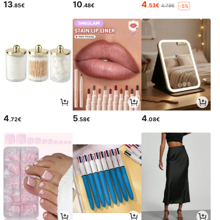
13
10
4
.85€
.48€
.53€
4.79€
-5%
4
5
4
.72€
.58€
.08€