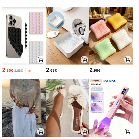
2
2
2
.85€
.68€
.98€
2.88€
-1%