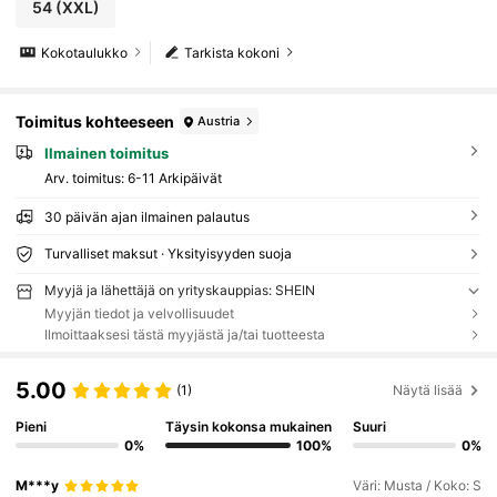
54
(XXL)
Kokotaulukko
Tarkista kokoni
Toimitus kohteeseen
Austria
Ilmainen toimitus
Arv. toimitus:
6-11 Arkipäivät
30 päivän ajan ilmainen palautus
Turvalliset maksut · Yksityisyyden suoja
Myyjä ja lähettäjä on yrityskauppias: SHEIN
Myyjän tiedot ja velvollisuudet
Ilmoittaaksesi tästä myyjästä ja/tai tuotteesta
5.00
(1)
Näytä lisää
Pieni
Täysin kokonsa mukainen
Suuri
0%
100%
0%
M***y
Väri: Musta / Koko: S