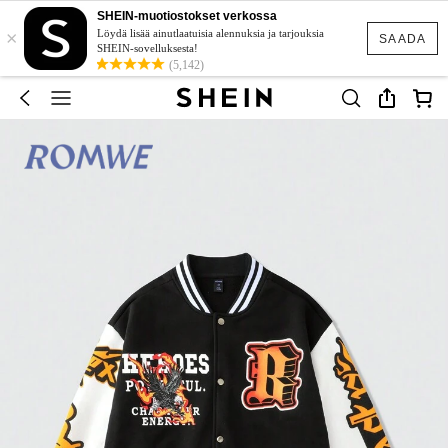
SHEIN-muotiostokset verkossa
×
Löydä lisää ainutlaatuisia alennuksia ja tarjouksia
SAADA
SHEIN-sovelluksesta!
(5,142)