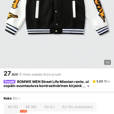
1/6
27
.62€
Hinta sisältää ALV:n ja tullit
ROMWE MEN Street Life Miesten rento, ul
5.00
(
1
)
Trendit
ospäin suuntautuva kontrastivärinen kirjaink
uvioinen baseball-takki, syksy
Koko
EU
46
(S)
48
(M)
50
(L)
52
(XL-kokoinen)
4 left