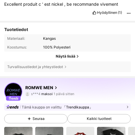
Excellent
produit
c
'
est
nickel
,
be
recommande
vivement
Hyödyllinen
(1)
Tuotetiedot
Materiaali:
Kangas
Koostumus:
100% Polyesteri
Näytä lisää
Turvallisuustiedot ja yhteystiedot
669K Seuraajat
4.81
ROMWE MEN
s***4
maksoi
1 päivä sitten
c***6
seurasi
30 minuuttia sitten
669K Seuraajat
4.81
Tämä kauppa on valittu
「Trendikauppa」
Seuraa
Kaikki tuotteet
669K Seuraajat
4.81