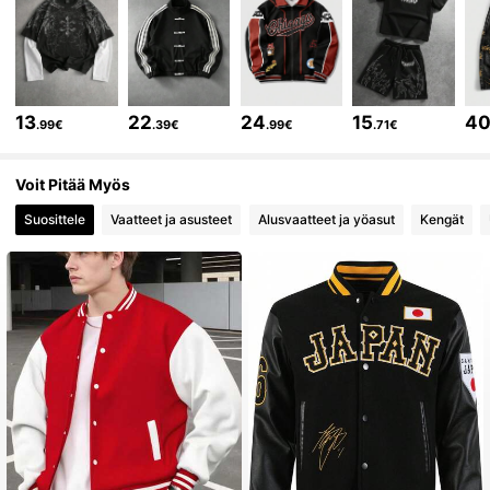
669K Seuraajat
4.81
669K Seuraajat
4.81
13
22
24
15
4
.99€
.39€
.99€
.71€
669K Seuraajat
4.81
Voit Pitää Myös
Suosittele
Vaatteet ja asusteet
Alusvaatteet ja yöasut
Kengät
669K Seuraajat
4.81
669K Seuraajat
4.81
669K Seuraajat
4.81
669K Seuraajat
4.81