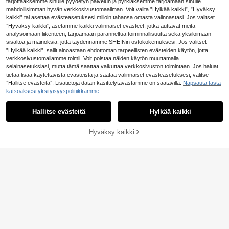
i, goottityylinen yliopistotakki, pääk
tarjottaaksemme sinulle pyydetyn palvelun ja pyrkiäksemme tarjoamaan sinulle
allokuvioinen takki, syksy
mahdollisimman hyvän verkkosivustomaailman. Voit valita ”Hylkää kaikki”, ”Hyväksy
kaikki” tai asettaa evästeasetuksesi milloin tahansa omasta valinnastasi. Jos valitset
”Hyväksy kaikki”, asetamme kaikki valinnaiset evästeet, jotka auttavat meitä
analysoimaan liikenteen, tarjoamaan paranneltua toiminnallisuutta sekä yksilöimään
sisältöä ja mainoksia, jotta täydennämme SHEINin ostokokemuksesi. Jos valitset
”Hylkää kaikki”, sallit ainoastaan ehdottoman tarpeellisten evästeiden käytön, jotta
verkkosivustomallamme toimii. Voit poistaa näiden käytön muuttamalla
selainasetuksiasi, mutta tämä saattaa vaikuttaa verkkosivuston toimintaan. Jos haluat
tietää lisää käytettävistä evästeistä ja säätää valinnaiset evästeasetuksesi, valitse
”Hallitse evästeitä”. Lisätietoja datan käsittelytavastamme on saatavilla.
Napsauta tästä
katsoaksesi yksityisyyspolitiikkamme.
Hallitse evästeitä
Hylkää kaikki
Hyväksy kaikki
Lisää ostoskoriin
Manfinity Roghcode Väljä istuvuus
VORANTS
miesten pitkähihainen iskulauseella
35 jäljellä
Miesten muodikas lämpövuorattu re
ja raidallisella reunuksella varustett
nto takki, sopii syksyyn/talveen, jok
18
22
u väriblokkien yliopistotakki
.80€
-1%
18.99€
.24€
apäiväiseen käyttöön