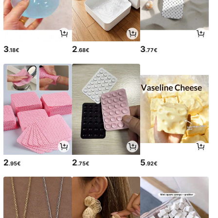
3
2
3
.18€
.68€
.77€
2
2
5
.95€
.75€
.92€