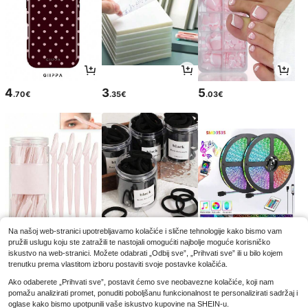
4
3
5
.70€
.35€
.03€
Na našoj web-stranici upotrebljavamo kolačiće i slične tehnologije kako bismo vam
pružili uslugu koju ste zatražili te nastojali omogućiti najbolje moguće korisničko
2
2
5
.65€
.78€
.13€
iskustvo na web-stranici. Možete odabrati „Odbij sve”, „Prihvati sve” ili u bilo kojem
trenutku prema vlastitom izboru postaviti svoje postavke kolačića.
Ako odaberete „Prihvati sve”, postavit ćemo sve neobavezne kolačiće, koji nam
pomažu analizirati promet, ponuditi poboljšanu funkcionalnost te personalizirati sadržaj i
oglase kako bismo upotpunili vaše iskustvo kupovine na SHEIN-u.