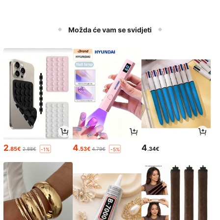
Možda će vam se svidjeti
2
4
4
.85€
.53€
.34€
2.88€
4.79€
-1%
-5%