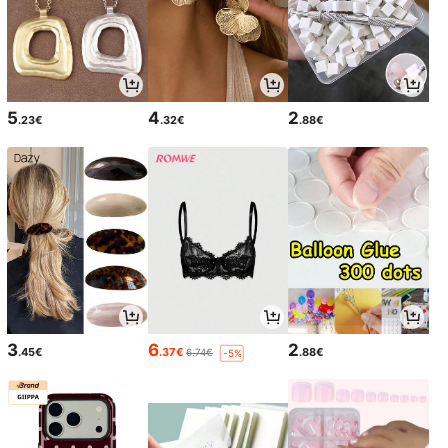
5
4
2
.23€
.32€
.88€
3
6
2
.45€
.37€
.88€
6.74€
-5%