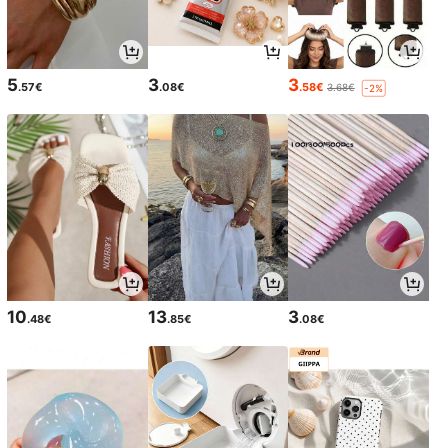
5
3
3
.57€
.08€
.58€
3.68€
-2%
10
13
3
.48€
.85€
.08€