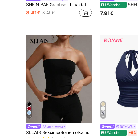
SHEIN BAE Graafiset T-paidat Naiset/Naisten kesäinen halterikauluspaita / Lyhyt hihaton toppi / Söpö toppi / Graafinen printtipaita / Juhlapaita/Kesätopit/Graafiset T-paidat/Toppi
SHEIN BAE Naisten 
EU Warehouse
8.41€
8.49€
7.91€
19
28
#Ajaton musta
ROMWE
XLLAIS Seksimuotoinen olkaimeton perus-camisole, muodikas yksivärinen joustava tyköistuva tube-toppi, sopii naisille kaikkiin vuodenaikoihin, rento musta kesä, Y2K-estetiikka
EU Warehouse
-5%