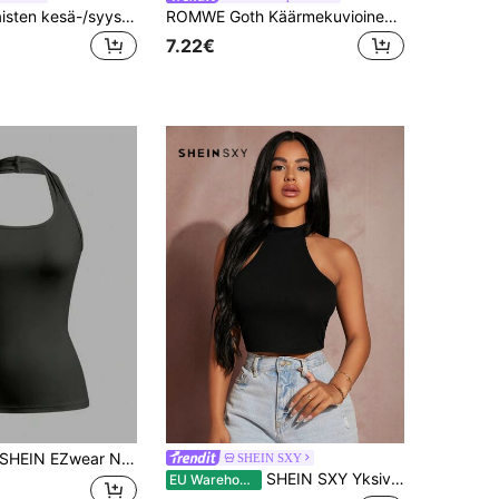
GLAMSKIN naisten kesä-/syysraidoitettu alusvaatetyylinen slim fit -top, yksivärinen Y2K rento basic lyhyt toppi, kouluun paluuseen, päivittäiseen katuasuun ja rantalomaan
ROMWE Goth Käärmekuvioinen riippuva kaula-aukkoinen naisten vartalonmyötäinen vyötärönauhallinen toppi
7.22€
HEIN EZwear Naisten tiukka rento halterneck-toppi, sopii kesäksi koulun alkuun
SHEIN SXY
SHEIN SXY Yksivärinen ribbineulottu halterikuvioinen crop toppi
EU Warehouse