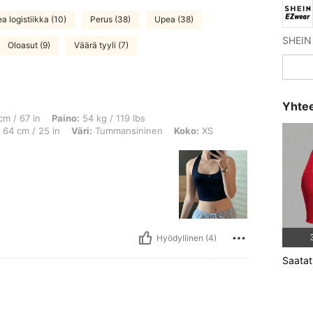
a logistiikka (10)
Perus (38)
Upea (38)
Oloasut (9)
Väärä tyyli (7)
Yhtee
 Paino: 54 kg / 119 lbs, Lonkat: 93 cm / 37 in, Rintakuva: 76 cm / 30 in, Vyötärö
cm / 67 in
Paino:
54 kg / 119 lbs
64 cm / 25 in
Väri:
Tummansininen
Koko:
XS
Hyödyllinen (4)
Saatat