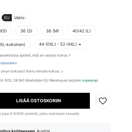
EU
Vakio
(XS)
36 (S)
38 (M)
40/42 (L)
44 (0XL) - 52 (4XL)
(XL-kokoinen)
asiakkaista ajatteli, että se vastasi kokoa
otaulukko
e sinun kokoasi? Kerro minulle kokosi
 34 (XS), 38 (M) lähetetään EU Warehouse tarjoten
nopeampi
LISÄÄ OSTOSKORIIN
e jopa
5
SHEIN-pistettä, jotka lasketaan kassalla
mitus kohteeseen
Austria