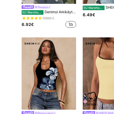
SHEIN Privé Yksiolkai
Denimoi
EU Warehouse
Denimoi Arkikäyttöön välttämättömät crop topit Cropped topit Kerrospukeutuminen MuotiKatumuoti Seksikkäät crop topit
EU Warehouse
6.49€
(1000+)
6.92€
33
#Hibiscus-sävyt
SHEIN BAE