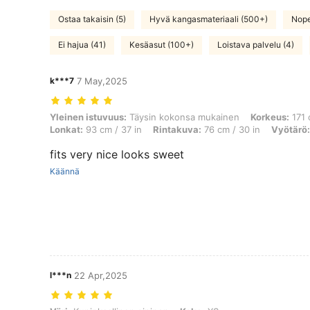
Ostaa takaisin (5)
Hyvä kangasmateriaali (500+)
Nope
Ei hajua (41)
Kesäasut (100+)
Loistava palvelu (4)
k***7
7 May,2025
Yleinen istuvuus: Täysin kokonsa mukainen, Korkeus: 171 cm / 67 in,
Yleinen istuvuus:
Täysin kokonsa mukainen
Korkeus:
171 
Lonkat:
93 cm / 37 in
Rintakuva:
76 cm / 30 in
Vyötärö:
fits very nice looks sweet
Käännä
l***n
22 Apr,2025