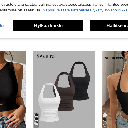
ä evästeistä ja säätää valinnaiset evästeasetuksesi, valitse ”Hallitse eväs
vosteluja
vastamme on saatavilla.
Napsauta tästä katsoaksesi yksityisyyspolitiik
ki
Hylkää kaikki
Hallitse e
4
13