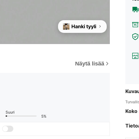
Hanki tyyli
Näytä lisää
Kuva
Turvalli
Koko 
Suuri
5%
Tieto