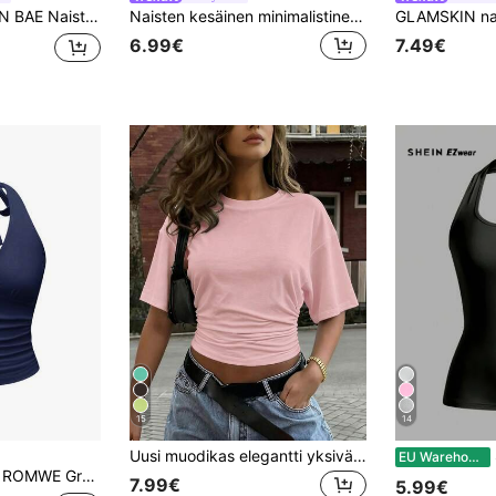
kontrastivärinen minimalistinen rento toppi
Naisten kesäinen minimalistinen yksivärinen monikäyttöinen pyöreäkaulainen tyköistuva toppi, rento, valkoinen
6.99€
7.49€
15
14
Uusi muodikas elegantti yksivärinen rento monipuolinen vyötäröllä varustettu rypytetty t-paita, sopii päivittäiseen käyttöön, kouluun, rannalle, lomalle ja kotiin kesäksi
S
EU Warehouse
ROMWE Grunge Punk Y2K Leopardikuvioinen Halterikauluksinen Toppi Naisille
7.99€
5.99€