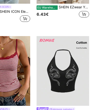
SHEIN EZwear Yksivärinen neulottu naisten yksinkertainen toppi, sopii arkeen tai lomaan
N ICON
EU Warehouse
SHEIN ICON Elegantti musta halterikauluksinen toppi, seksikäs toppi
6.43€
MSKIN
#Käärmeen painatus