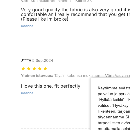
Väri: Kuninkaallinen sininen, Koko: XS
Väri:
Kuninkaallinen sininen
Koko:
XS
Very good quality the fabric is also very good it i
confortable an I really recommend that you get th
(Please like im broke)
Käännä
J***y
5 Sep,2024
Yleinen istuvuus: Täysin kokonsa mukainen, Väri: Vauvan sininen, 
Yleinen istuvuus:
Täysin kokonsa mukainen
Väri:
Vauvan s
I love this one, fit perfectly
Käytämme evästei
Käännä
palvelun ja pyrk
”Hylkää kaikki”, 
valitset ”Hyväksy
liikenteen, tarjo
täydennämme SHEI
tarpeellisten evä
muuttamalla selai