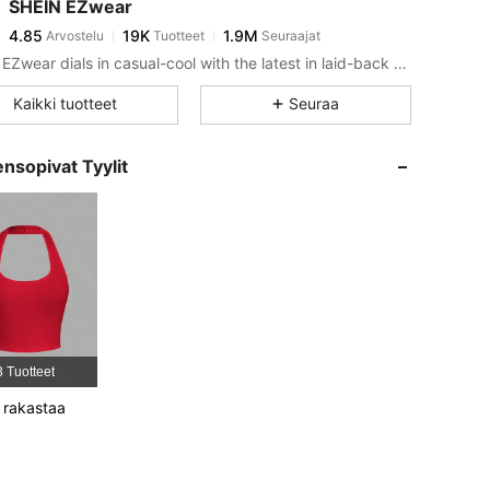
SHEIN EZwear
4.85
19K
1.9M
Arvostelu
Tuotteet
Seuraajat
L***u
maksoi
1 päivä sitten
SHEIN EZwear dials in casual-cool with the latest in laid-back threads.
4.85
19K
1.9M
Kaikki tuotteet
Seuraa
4.85
19K
1.9M
nsopivat Tyylit
: 64 cm / 25 in, Väri: Tummansininen, Koko: XS
4.85
19K
1.9M
4.85
19K
1.9M
4.85
19K
1.9M
3 Tuotteet
 rakastaa
4.85
19K
1.9M
4.85
19K
1.9M