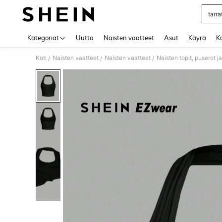
tarra
Use up 
Kategoriat
Uutta
Naisten vaatteet
Asut
Käyrä
Ko
Koti
Naisten vaatteet
Naisten vaatteet
Naisten topit, puserot j
/
/
/