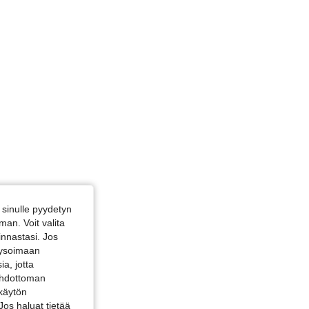
sinulle pyydetyn
an. Voit valita
innastasi. Jos
alysoimaan
a, jotta
 ehdottoman
 käytön
Jos haluat tietää