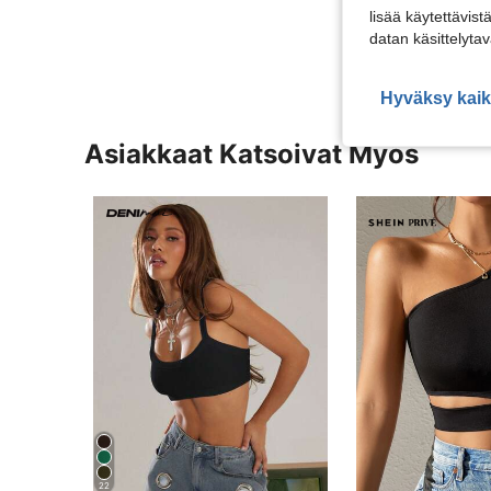
lisää käytettävist
Näytä Lisää Ar
datan käsittelyta
Hyväksy kaik
Asiakkaat Katsoivat Myös
22