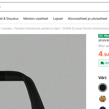
t
and down arrow keys to navigate search Äskettäin haettu and Haku Löytö. Press 
ti & Sisustus
Miesten vaatteet
Lapset
Alusvaatteet ja yövaatteet
a t-paidat
Naisten hihattomat paidat ja topit
/
/
EU Wa
yksivä
vartal
SKU: s
4
.9
PR
Il
Väri: