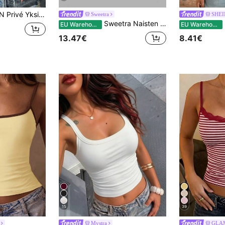
nen, aukkoinen, epäsymmetrinen lyhythihainen toppi
Sweetra
SHEI
Sweetra Naisten kevään/kesän rento lomatyyppinen mukava monikäyttöinen U-pääntie slim fit musta valkoinen kahvi 3-osainen toppi-setti
EU Warehouse
EU Warehouse
13.47€
8.41€
15
39
Mystra
GLA