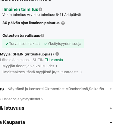
Ilmainen toimitus
Vakio toimitus
Arvioitu toimitus: 6-11 Arkipäivät
30 päivän ajan ilmainen palautus
Ostosten turvallisuus
Turvalliset maksut
Yksityisyyden suoja
Myyjä: SHEIN (yrityskauppias)
Lähetetään maasta SHEIN
EU-varasto
Myyjän tiedot ja velvollisuudet
Ilmoittaaksesi tästä myyjästä ja/tai tuotteesta
us
Näyttämö ja konsertti,Oktoberfest Münchenissä,Selkätön
suustiedot ja yhteystiedot
4.85
19K
1.9M
& Istuvuus
a Kaupasta
4.85
19K
1.9M