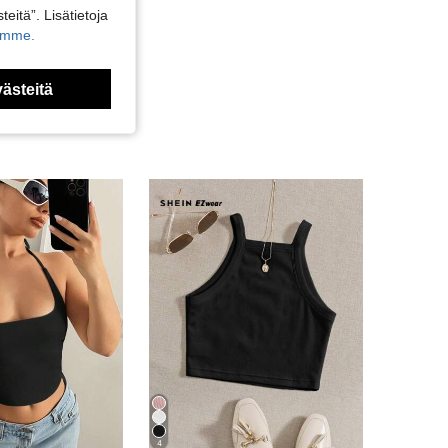
teitä”. Lisätietoja
kamme.
västeitä
4