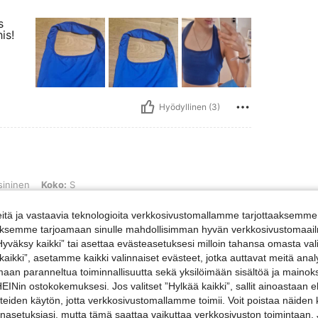
s
is!
Hyödyllinen (3)
Koko: S
ininen
Koko:
S
tä ja vastaavia teknologioita verkkosivustomallamme tarjottaaksemme 
iäksemme tarjoamaan sinulle mahdollisimman hyvän verkkosivustomaailm
”Hyväksy kaikki” tai asettaa evästeasetuksesi milloin tahansa omasta val
 kaikki”, asetamme kaikki valinnaiset evästeet, jotka auttavat meitä an
amaan paranneltua toiminnallisuutta sekä yksilöimään sisältöä ja mainoksi
Nin ostokokemuksesi. Jos valitset ”Hylkää kaikki”, sallit ainoastaan
Hyödyllinen (3)
steiden käytön, jotta verkkosivustomallamme toimii. Voit poistaa näiden
nasetuksiasi, mutta tämä saattaa vaikuttaa verkkosivuston toimintaan. 