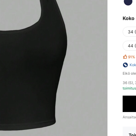
Koko
34 
44 
91%
Kok
Eikö ol
36 (S),
toimitus
Ansaits
Toi