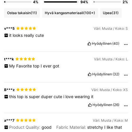
4%
94%
2%
Ostaa takaisin
(11)
Hyvä kangasmateriaali
(100+)
Upea
(31)
v***5
Väri: Musta / Koko: S
it
looks
really
cute
Hyödyllinen
(40)
t***k
Väri: Musta / Koko: L
My
Favorite
top
I
ever
got
Hyödyllinen
(32)
B***z
Väri: Musta / Koko: XS
this
top
is
super
duper
cute
i
love
wearing
it
Hyödyllinen
(26)
a***7
Väri: Musta / Koko: M
Product Quality:
good
Fabric Material:
stretchy
I
like
that