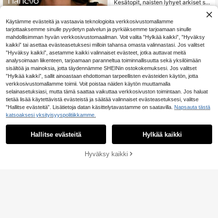
Kesätopit, naisten lyhyet arkiset str
eet-tyyliset topit, punainen toppi, ul
9
.99€
osmenotopi naisille, konserttiasust
Käytämme evästeitä ja vastaavia teknologioita verkkosivustomallamme
e, kouluunpaluu, treenit, syksyinen
alusliivi
tarjottaaksemme sinulle pyydetyn palvelun ja pyrkiäksemme tarjoamaan sinulle
mahdollisimman hyvän verkkosivustomaailman. Voit valita ”Hylkää kaikki”, ”Hyväksy
kaikki” tai asettaa evästeasetuksesi milloin tahansa omasta valinnastasi. Jos valitset
”Hyväksy kaikki”, asetamme kaikki valinnaiset evästeet, jotka auttavat meitä
analysoimaan liikenteen, tarjoamaan paranneltua toiminnallisuutta sekä yksilöimään
sisältöä ja mainoksia, jotta täydennämme SHEINin ostokokemuksesi. Jos valitset
”Hylkää kaikki”, sallit ainoastaan ehdottoman tarpeellisten evästeiden käytön, jotta
verkkosivustomallamme toimii. Voit poistaa näiden käytön muuttamalla
selainasetuksiasi, mutta tämä saattaa vaikuttaa verkkosivuston toimintaan. Jos haluat
tietää lisää käytettävistä evästeistä ja säätää valinnaiset evästeasetuksesi, valitse
”Hallitse evästeitä”. Lisätietoja datan käsittelytavastamme on saatavilla.
Napsauta tästä
katsoaksesi yksityisyyspolitiikkamme.
9
Hallitse evästeitä
Hylkää kaikki
Hanevo
Hanevo Naisten pitsill
EU Warehouse
Hyväksy kaikki
Osta nyt
ä reunustettu rento monipuolinen ar
Lisää ostoskoriin
7
19
.49€
kikäyttöön tarkoitettu toppi
StreetHx
StreetHx Naisten seks
EU Warehouse
ikäs yksivärinen pitsi tilkkutäkki ke
8
.49€
säiseen katutyyliin