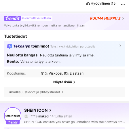
Hyödyllinen
(15)
KUUMA
HUIPPU 2
#Rentouttava treffi-ilta
Vaivatonta tyylikkyyttä rentoon mutta romanttiseen iltaan.
Tuotetiedot
Tekoälyn toiminnot
Teksti yksityiskohtien perusteella
Neulottu kangas:
Neulottu tuntuma ja viihtyisä ilme.
Rento:
Vaivatonta tyyliä arkeen.
Koostumus:
91% Viskoosi, 9% Elastaani
Näytä lisää
Turvallisuustiedot ja yhteystiedot
SHEIN ICON
1.8M Seuraajat
4.84
l***e
maksoi
14 tuntia sitten
f***n
seurasi
10 minuuttia sitten
SHEIN ICON ensures you never go unnoticed with their always-trendy & equally edgy looks.