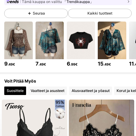
1.8M Seuraajat
4.84
Tämä kauppa on valittu
「Trendikauppa」
Seuraa
Kaikki tuotteet
1.8M Seuraajat
4.84
1.8M Seuraajat
4.84
1.8M Seuraajat
4.84
9
7
6
15
11
.49€
.49€
.99€
.49€
.
Voit Pitää Myös
1.8M Seuraajat
4.84
Suosittele
Vaatteet ja asusteet
Alusvaatteet ja yöasut
Korut ja kel
1.8M Seuraajat
4.84
1.8M Seuraajat
4.84