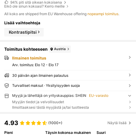
94%
piti sitä oikean kokoisena
Eikö ole sinun kokoasi? Kerro meille
All koko are shipped from EU Warehouse offering
nopeampi toimitus
.
Lisää vaihtoehtoja
Kontrastipitsi
Toimitus kohteeseen
Austria
Ilmainen toimitus
Arv. toimitus:
Elo 12 - Elo 17
30 päivän ajan ilmainen palautus
Turvalliset maksut · Yksityisyyden suoja
Myyjä ja lähettäjä on yrityskauppias: SHEIN
EU-varasto
Myyjän tiedot ja velvollisuudet
Ilmoittaaksesi tästä myyjästä ja/tai tuotteesta
4.93
(1000+)
Näytä lisää
Pieni
Täysin kokonsa mukainen
Suuri