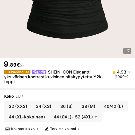
1/7
9
.89€
SHEIN ICON Elegantti
4.93
EU Warehouse
yksivärinen kontrastikuvioinen pitsirypytetty Y2k-
(1000+)
toppi
Koko
EU
32
(XXS)
34
(XS)
36
(S)
38
(M)
40/42
(L)
44
(XL-kokoinen)
44
(0XL)
-
52
(4XL)
Kokotaulukko
Tarkista kokoni