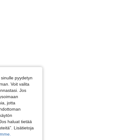
sinulle pyydetyn
an. Voit valita
innastasi. Jos
alysoimaan
a, jotta
 ehdottoman
 käytön
Jos haluat tietää
teitä”. Lisätietoja
kamme.