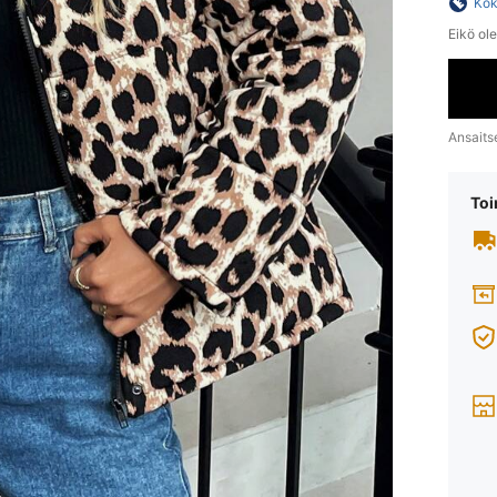
Kok
Eikö ol
Ansaits
Toi