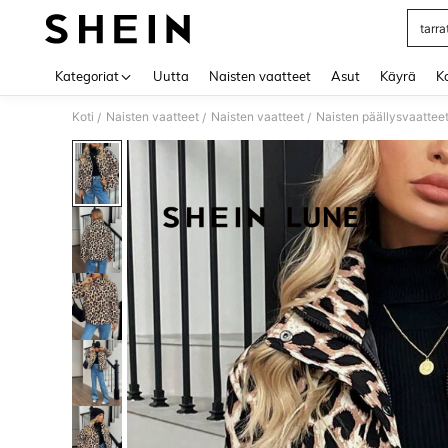
tarra
Use up 
Kategoriat
Uutta
Naisten vaatteet
Asut
Käyrä
Ko
Koti
Naisten vaatteet
Naisten vaatteet
Naisten päällysvaattee
/
/
/