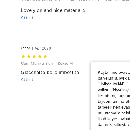
Lovely on and nice material x
Käännä
r***a
1 Apr,2026
Väri: Monivärinen, Koko: M
Väri:
Monivärinen
Koko:
M
Giacchetto bello imbottito
Käytämme evästei
palvelun ja pyrk
Käännä
”Hylkää kaikki”, 
valitset ”Hyväksy
liikenteen, tarjo
täydennämme SHEI
tarpeellisten evä
muuttamalla selai
lisää käytettävist
datan käsittelyta