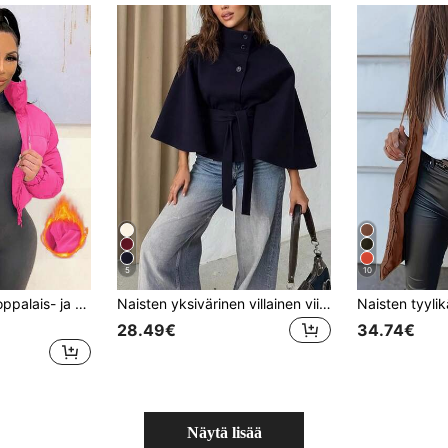
5
10
thihainen vetoketjullinen lämmin talvitakki
Naisten yksivärinen villainen viitta edessä napeilla ja solmittavalla vyötäröllä, rento ja treffiasu, syksy/talvi-ylitakki
28.49€
34.74€
Näytä lisää