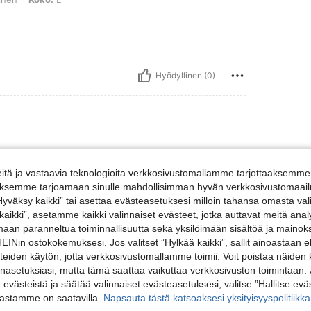
Hyödyllinen (0)
tä ja vastaavia teknologioita verkkosivustomallamme tarjottaaksemme 
iäksemme tarjoamaan sinulle mahdollisimman hyvän verkkosivustomaailm
”Hyväksy kaikki” tai asettaa evästeasetuksesi milloin tahansa omasta val
 kaikki”, asetamme kaikki valinnaiset evästeet, jotka auttavat meitä an
Hyödyllinen (0)
amaan paranneltua toiminnallisuutta sekä yksilöimään sisältöä ja mainoksi
Nin ostokokemuksesi. Jos valitset ”Hylkää kaikki”, sallit ainoastaan
steiden käytön, jotta verkkosivustomallamme toimii. Voit poistaa näiden
nasetuksiasi, mutta tämä saattaa vaikuttaa verkkosivuston toimintaan. 
ä evästeistä ja säätää valinnaiset evästeasetuksesi, valitse ”Hallitse eväs
vastamme on saatavilla.
Napsauta tästä katsoaksesi yksityisyyspolitiik