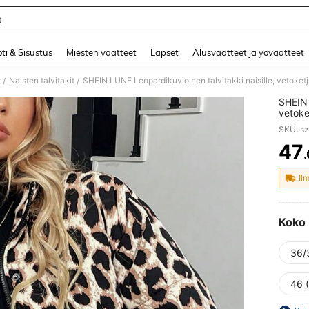
t
and down arrow keys to navigate search Äskettäin haettu and Haku Löytö. Press 
ti & Sisustus
Miesten vaatteet
Lapset
Alusvaatteet ja yövaatteet
t
Naisten talvitakit
SHEIN LUNE Leopardikuvioinen talvitakki naisille, vetoketj
/
/
SHEIN 
vetoke
SKU: s
47
PR
Il
Koko
36/
46 