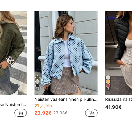
19
6
Naisten vaaleansininen pilkullinen vetoketjullinen takki - rento ja väljä kaulus kevät-/syystakki
takki, jossa edessä napitus, rento ja lämmin syksyyn/talveen, vihreä
21 jäljellä
41.90€
23.92€
23.93€