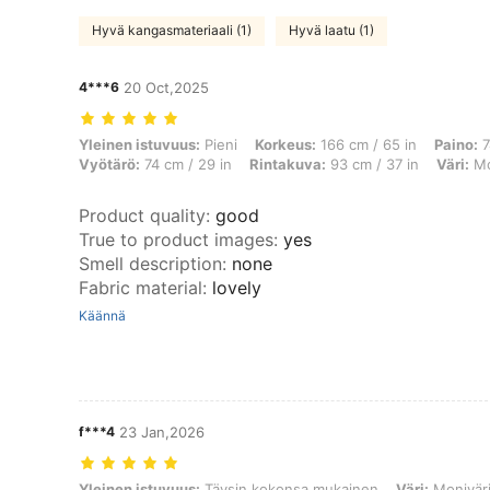
Hyvä kangasmateriaali (1)
Hyvä laatu (1)
4***6
20 Oct,2025
Yleinen istuvuus: Pieni, Korkeus: 166 cm / 65 in, Paino: 74 kg / 163 
Yleinen istuvuus:
Pieni
Korkeus:
166 cm / 65 in
Paino:
7
Vyötärö:
74 cm / 29 in
Rintakuva:
93 cm / 37 in
Väri:
Mo
Product quality
:
good
True to product images
:
yes
Smell description
:
none
Fabric material
:
lovely
Käännä
f***4
23 Jan,2026
Yleinen istuvuus: Täysin kokonsa mukainen, Väri: Monivärinen, Kok
Yleinen istuvuus:
Täysin kokonsa mukainen
Väri:
Monivär