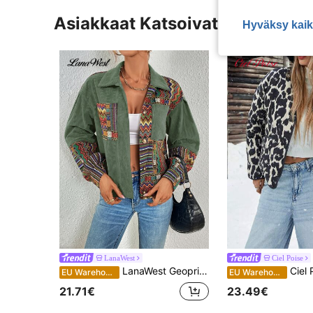
Asiakkaat Katsoivat Myös
Hyväksy kaik
LanaWest
Ciel Poise
LanaWest Geoprinttikuvioinen alasvedettävä samettitakki syksy-talvikankaasta naisille
Ciel Poise Rento ja monikäyttöinen naisten pehm
EU Warehouse
EU Warehouse
21.71€
23.49€