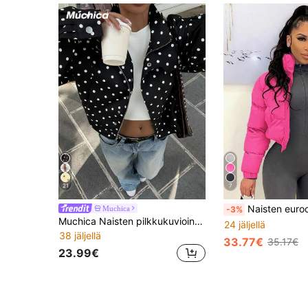
21
7
Naisten eurooppalais- ja amerikkalaistyylinen lyhy
Muchica
-3%
Muchica Naisten pilkkukuvioinen vetoketjullinen pitkähihainen muotitakki
24 jäljellä
38 jäljellä
33.77€
35.17€
23.99€