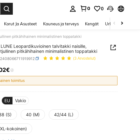
0
0
Enter to select.
Korut Ja Asusteet
Kauneus ja terveys
Kengät
Urheilu & Ulkoilu
ullinen pitkähihainen minimalistinen toppatakki
LUNE Leopardikuvioinen talvitakki naisille,
tjullinen pitkähihainen minimalistinen toppatakki
z2408066711919912
(3 Arvostelut)
.02€
ICE AND AVAILABILITY
mainen toimitus
EU
Vakio
38 (S)
40 (M)
42/44 (L)
(XL-kokoinen)