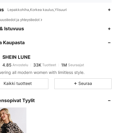
us
Lepakkohiha,Korkea kaulus,Ylisuuri
suustiedot ja yhteystiedot
4.85
33K
1M
& Istuvuus
a Kaupasta
4.85
33K
1M
SHEIN LUNE
4.85
33K
1M
Arvostelu
Tuotteet
Seuraajat
g***g
maksoi
1 päivä sitten
ring all modern women with limitless style.
4.85
33K
1M
Kaikki tuotteet
Seuraa
4.85
33K
1M
nsopivat Tyylit
4.85
33K
1M
4.85
33K
1M