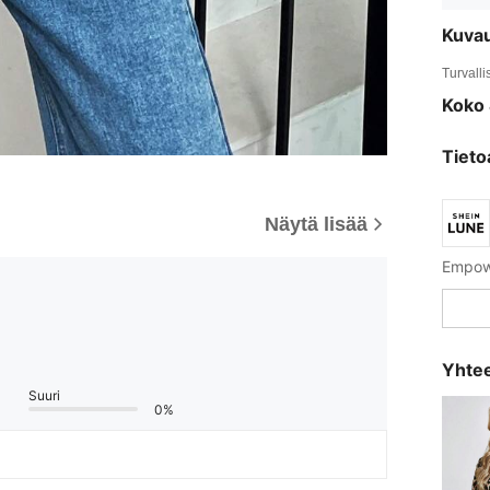
Kuva
Turvalli
Koko 
Tieto
Näytä lisää
Empowe
Yhtee
Suuri
0%