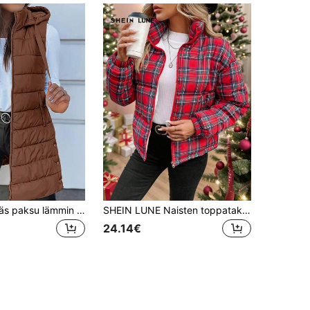
Naisten tyylikäs paksu lämmin hupullinen liivi, yksivärinen, kaikkivuotinen, streetwear, ulkovaate, vetoketjutaskut ja kiristysnyöri, syksy
SHEIN LUNE Naisten toppatakki, jouluinen naisten vaatteet, naisten vetoketjullinen pitkähihainen, ruudullinen, minimalistinen, rento, samettitoppatakki syksyllä/talvella
24.14€