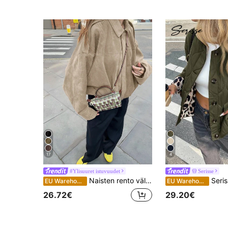
17
4
#Ylisuuret istuvuudet
Serisse
Naisten rento väljä syksytakki, keinonahkainen mokka, pitkät hihat, yksirivinen napitus
Serisse Naisten tikattu toppa
EU Warehouse
EU Warehouse
26.72€
29.20€