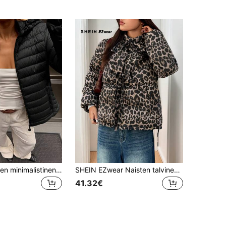
Risissida naisten minimalistinen ulkoilutakki, sopii syksyyn, hupulla ja taskuilla, sopii työmatkoille ja vapaa-aikaan, naisten talvitakki musta elegantti
SHEIN EZwear Naisten talvinen solmittava pitkähihainen leopardikuvioinen kudottu tuulenpitävä toppatakki
41.32€