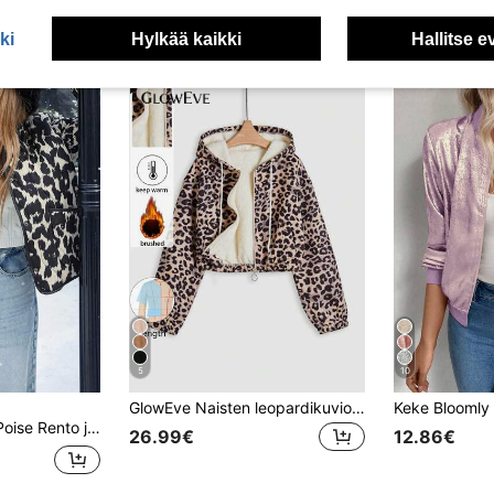
ki
Hylkää kaikki
Hallitse e
5
10
GlowEve Naisten leopardikuvioinen vetoketjullinen takki syksy-talvikankaasta naisille
ustettu takki, pyöreä kaulus, väljä malli, pitkät hihat, leopardikuosi, syksy/talvi, western retro cheetah-kuosi
26.99€
12.86€