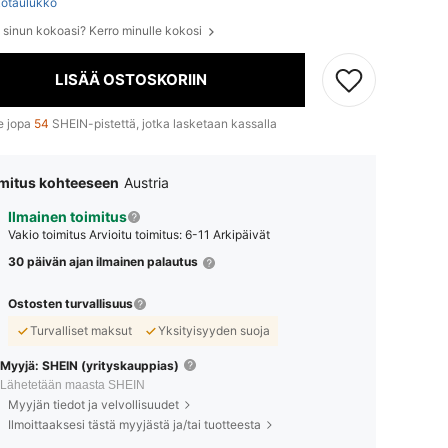
otaulukko
e sinun kokoasi? Kerro minulle kokosi
LISÄÄ OSTOSKORIIN
e jopa
54
SHEIN-pistettä, jotka lasketaan kassalla
mitus kohteeseen
Austria
Ilmainen toimitus
Vakio toimitus
Arvioitu toimitus: 6-11 Arkipäivät
30 päivän ajan ilmainen palautus
Ostosten turvallisuus
Turvalliset maksut
Yksityisyyden suoja
Myyjä: SHEIN (yrityskauppias)
Lähetetään maasta SHEIN
Myyjän tiedot ja velvollisuudet
Ilmoittaaksesi tästä myyjästä ja/tai tuotteesta