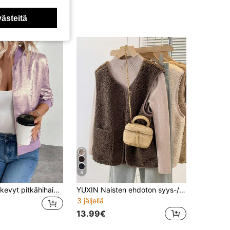
västeitä
8
Keke Bloomly kevyt pitkähihainen harmaa foliopintainen takki, naisten neuletakit, naisten kevyet neuletakit, maalaistyyliset asut naisille
YUXIN Naisten ehdoton syys-/talvivaate! Pehmeä lampaanvillajäljitelmäinen hihaton neuletakki, jossa kaksi taskua. Erittäin lämmin ja monipuolinen arkikäyttöön kesällä.
3 jäljellä
13.99€