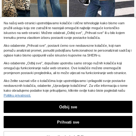
Na našoj web-stranici upotrebljavamo kolačiće i slične tehnologije kako bismo vam
pružili uslugu koju ste zatražili te nastojali omogućiti najbolje moguće korisničko
Seelio nova ženska dvostrana jakn
iskustvo na web-stranici. Možete odabrati „Odbij sve”, „Prihvati sve” ili u bilo kojem
a za jesen/zimu, svestran europski i
54
Forever 21
.44€
trenutku prema vlastitom izboru postaviti svoje postavke kolačića.
američki stil za proljeće, ležeran stil
Forever 21 Jesensko-zimski ženski
Ako odaberete „Prihvati sve”, postavit ćemo sve neobavezne kolačiće, koji nam
kratki kaput s leopard priнтom, eleg
33
.94€
pomažu analizirati promet, ponuditi poboljšanu funkcionalnost te personalizirati sadržaj i
antni crni kaput dugih rukava, božić
ni i novogodišnji, blagdanski, ženski
oglase kako bismo upotpunili vaše iskustvo kupovine na SHEIN-u.
kaput, široki kaput, blagdanski, boži
Ako odaberete „Odbij sve”, dopuštate upotrebu samo strogo nužnih kolačića koji
ćno-novogodišnji
omogućuju funkcioniranje naše web-stranice. Ove kolačiće možete onemogućiti
promjenom postavki preglednika, ali to može utjecati na funkcioniranje web-stranice.
Ako želite saznati više o kolačićima koje upotrebljavamo i prilagoditi svoje postavke
neobaveznih kolačića, odaberite „Upravljanje kolačićima”. Za više informacija o tome
kako obrađujemo podatke koje prikupljamo, kliknite ovdje kako biste pogledali našu
Politiku privatnosti.
Odbij sve
Prihvati sve