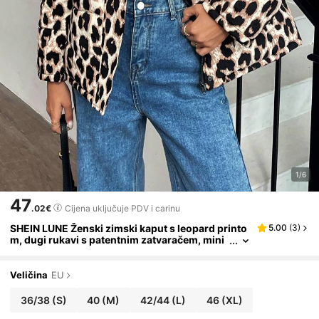
1/6
47
.02€
Cijena uključuje PDV i carinu
SHEIN LUNE Ženski zimski kaput s leopard printo
5.00
(
3
)
m, dugi rukavi s patentnim zatvaračem, mini
malistički podstavljeni kaput
Veličina
EU
36/38
(S)
40
(M)
42/44
(L)
46
(XL)