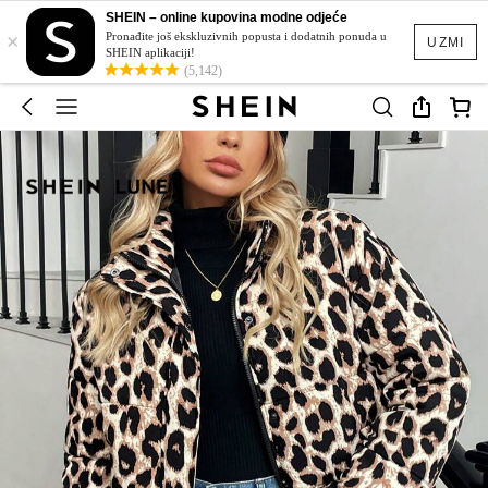
SHEIN – online kupovina modne odjeće
×
Pronađite još ekskluzivnih popusta i dodatnih ponuda u
UZMI
SHEIN aplikaciji!
(5,142)