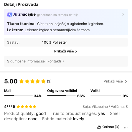
Detalji Proizvoda
AI značajke
generirano na temelju detalja
Tkana tkanina:
Čist, tkani osjećaj s uglađenim izgledom.
Ležerno:
Ležeran izgled s nenametljivim šarmom
Sastav:
100% Poliester
Prikaži više
Sigurnosne informacije i kontakti
5.00
(3)
Prikaži više
Mali
Odgovara veličini
Veliki
34%
66%
0%
4***6
Boja: Višebojno / Veličina: S
Product quality:
good
True to product images:
yes
Smell
description:
none
Fabric material:
lovely
Korisno
(0)