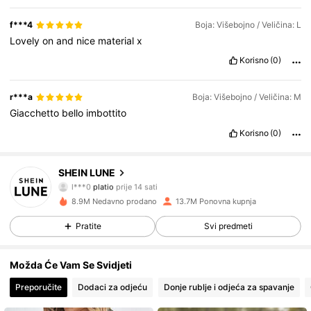
f***4
Boja: Višebojno / Veličina: L
Lovely
on
and
nice
material
x
Korisno
(0)
r***a
Boja: Višebojno / Veličina: M
Giacchetto
bello
imbottito
Korisno
(0)
1M Pratitelji
4.85
SHEIN LUNE
l***0
platio
prije 14 sati
m***a
je pratio
prije 30 minuta
8.9M Nedavno prodano
13.7M Ponovna kupnja
1M Pratitelji
4.85
Pratite
Svi predmeti
1M Pratitelji
4.85
Možda Će Vam Se Svidjeti
Preporučite
Dodaci za odjeću
Donje rublje i odjeća za spavanje
1M Pratitelji
4.85