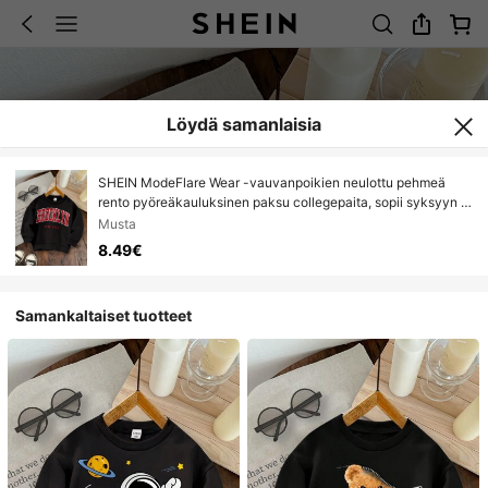
Löydä samanlaisia
SHEIN ModeFlare Wear -vauvanpoikien neulottu pehmeä
rento pyöreäkauluksinen paksu collegepaita, sopii syksyyn ja
talveen
Musta
8.49€
Samankaltaiset tuotteet