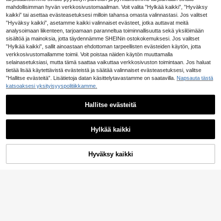
17
SHEIN Vauvanpojan n
EU Warehouse
.99€
.92€
stronautikuosilla, pyöreä pääntie, m
o perusraidallinen pyöreäkauluksin
eulottu pehmeä talvinen collegepait
mahdollisimman hyvän verkkosivustomaailman. Voit valita ”Hylkää kaikki”, ”Hyväksy
8
uodikas ja monikäyttöinen, syksyy
en collegepaita monipakkaus
.99€
a, rento paksu malli syksyyn
kaikki” tai asettaa evästeasetuksesi milloin tahansa omasta valinnastasi. Jos valitset
n/talveen
”Hyväksy kaikki”, asetamme kaikki valinnaiset evästeet, jotka auttavat meitä
analysoimaan liikenteen, tarjoamaan paranneltua toiminnallisuutta sekä yksilöimään
sisältöä ja mainoksia, jotta täydennämme SHEINin ostokokemuksesi. Jos valitset
”Hylkää kaikki”, sallit ainoastaan ehdottoman tarpeellisten evästeiden käytön, jotta
verkkosivustomallamme toimii. Voit poistaa näiden käytön muuttamalla
selainasetuksiasi, mutta tämä saattaa vaikuttaa verkkosivuston toimintaan. Jos haluat
tietää lisää käytettävistä evästeistä ja säätää valinnaiset evästeasetuksesi, valitse
”Hallitse evästeitä”. Lisätietoja datan käsittelytavastamme on saatavilla.
Napsauta tästä
katsoaksesi yksityisyyspolitiikkamme.
Hallitse evästeitä
Näytä vastaavat varastossa olevat tuotteet
Näytä kaikki
Hylkää kaikki
Valitettavasti tuote on loppuunmyyty
Bebeilu
Hyväksy kaikki
LOPPUUNMYYTY
Vauvanpojan söpö syksy-/talvinen
Dazy
SHEIN Vauvanpoikien rento väljä ist
väriblokki-rennot pörröinen sarjaku
7
DAZY Taaperopoikien hupullinen fl
uvuus kirjainkuvioinen neule, pehm
.99€
6
vakuosinen collegepaita
Bebeilu
.49€
eeceä muistuttava englantilaisella
eä paksu pyöreä kaula-aukkoinen
14
.63€
-2%
14.99€
kirjonnalla varustettu collegepaita
collegepaita syksyyn/talveen
SHEIN Pehmeä ja mukava fleece-k
uvioinen vauvanpoikien collegepait
40 jäljellä
a, jossa puolipitkä vetoketju ja rent
12
o arkikäyttöön, sopii syksyyn ja talv
.49€
iin