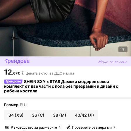
1/11
12
.67€
Цената включва ДДС и мита
SHEIN SXY x STAS Дамски модерен секси
комплект от две части с пола без презрамки и дизайн с
рибени костили
Размер
EU
34
(XS)
36
(С)
38
(М)
40/42
(Л)
Ръководство за размерите
Проверете размера ми