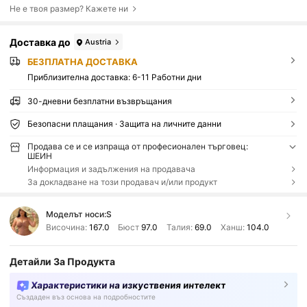
Не е твоя размер? Кажете ни
Доставка до
Austria
БЕЗПЛАТНА ДОСТАВКА
Приблизителна доставка:
6-11 Работни дни
30-дневни безплатни възвръщания
Безопасни плащания · Защита на личните данни
Продава се и се изпраща от професионален търговец:
ШЕИН
Информация и задължения на продавача
За докладване на този продавач и/или продукт
Моделът носи:
S
Височина:
167.0
Бюст
97.0
Талия:
69.0
Ханш:
104.0
Детайли За Продукта
Характеристики на изкуствения интелект
Създаден въз основа на подробностите