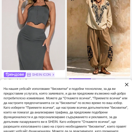
SHEIN ICON
SHEIN ICON Горнище с деколте и
Wandoria
катарама, заедно с комплект едн
11
Wandoria Винтажен комплект
NEW
.69€
оцветна пола с ниска талия
На нашия уебсайт използваме "бисквитки" и подобни технологии, за да ви
от 2 части от изкуствен лен в кре
24
предоставим услугата, която заявявате, и да ви предложим възможно най-добро
.49€
маво и хаки, с изтрит пран и текст
потребителско изживяване. Можете да "Откажете всички", "Приемете всички" или
уриран ефект, топ с V-образно де
колте, наполовина закопчани коп
да настроите предпочитанията си за "бисквитки" по всяко време по ваш избор.
чета, черен флорален принт с вих
Като изберете "Приемете всички", ще настроим всички допълнителни "бисквитки",
рушки, спуснати рамене и дълъг
които ни помагат да анализираме трафика, да предложим подобрени
ръкав, и широки лантерни пантал
функционалности и да персонализираме съдържанието и рекламите, за да
они с висока талия и еластични м
допълним пазаруването ви в SHEIN. Като изберете "Откажете всички", ще
аншети, свободен ласкащ бохо ст
разрешите използването само на строго необходимите "бисквитки", които правят
ил за открито и ваканция
нашият уебсайт функционален. Можете да ги деактивирате, като промените