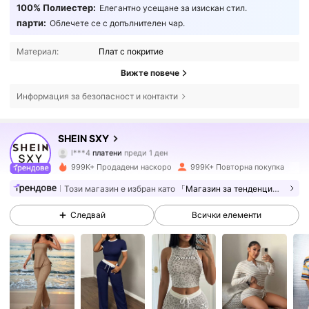
100% Полиестер:
Елегантно усещане за изискан стил.
парти:
Облечете се с допълнителен чар.
Материал:
Плат с покритие
Вижте повече
Информация за безопасност и контакти
SHEIN SXY
1.4M Последователи
4.86
l***4
платени
преди 1 ден
999K+ Продадени наскоро
999K+ Повторна покупка
1.4M Последователи
4.86
Този магазин е избран като
「Магазин за тенденции」
Следвай
Всички елементи
1.4M Последователи
4.86
1.4M Последователи
4.86