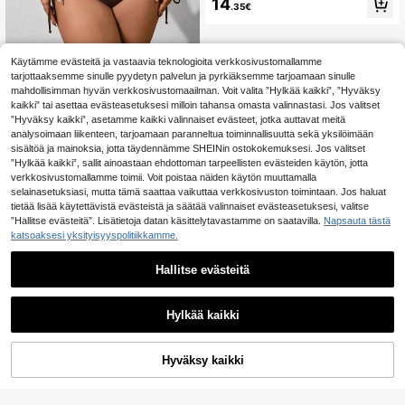
14
.35€
apuku
Swim SXY
Käytämme evästeitä ja vastaavia teknologioita verkkosivustomallamme
tarjottaaksemme sinulle pyydetyn palvelun ja pyrkiäksemme tarjoamaan sinulle
Swim SXY Plus-kokoinen naisten 2
-osainen yksivärinen kauluraudallin
mahdollisimman hyvän verkkosivustomaailman. Voit valita ”Hylkää kaikki”, ”Hyväksy
14
.99€
-25%
19.99€
en korkeavyötäröinen kolmiobikinis
kaikki” tai asettaa evästeasetuksesi milloin tahansa omasta valinnastasi. Jos valitset
etti, rypytetty muotikasuaalinen uim
”Hyväksy kaikki”, asetamme kaikki valinnaiset evästeet, jotka auttavat meitä
apuku
analysoimaan liikenteen, tarjoamaan paranneltua toiminnallisuutta sekä yksilöimään
sisältöä ja mainoksia, jotta täydennämme SHEINin ostokokemuksesi. Jos valitset
”Hylkää kaikki”, sallit ainoastaan ehdottoman tarpeellisten evästeiden käytön, jotta
verkkosivustomallamme toimii. Voit poistaa näiden käytön muuttamalla
selainasetuksiasi, mutta tämä saattaa vaikuttaa verkkosivuston toimintaan. Jos haluat
tietää lisää käytettävistä evästeistä ja säätää valinnaiset evästeasetuksesi, valitse
”Hallitse evästeitä”. Lisätietoja datan käsittelytavastamme on saatavilla.
Napsauta tästä
katsoaksesi yksityisyyspolitiikkamme.
Hallitse evästeitä
Hylkää kaikki
Hyväksy kaikki
Lisää ostoskoriin