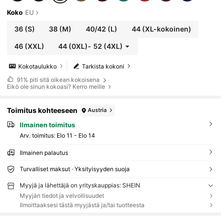
Koko
EU
36
(S)
38
(M)
40/42
(L)
44
(XL-kokoinen)
46
(XXL)
44
(0XL)
-
52
(4XL)
Kokotaulukko
Tarkista kokoni
91%
piti sitä oikean kokoisena
Eikö ole sinun kokoasi? Kerro meille
Toimitus kohteeseen
Austria
Ilmainen toimitus
Arv. toimitus:
Elo 11 - Elo 14
Ilmainen palautus
Turvalliset maksut · Yksityisyyden suoja
Myyjä ja lähettäjä on yrityskauppias: SHEIN
Myyjän tiedot ja velvollisuudet
Ilmoittaaksesi tästä myyjästä ja/tai tuotteesta