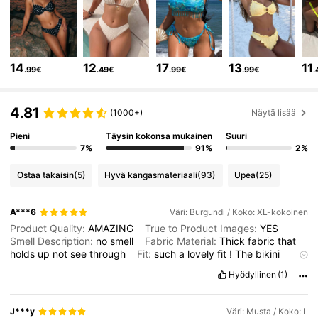
314K Seuraajat
4.83
14
12
17
13
11
.99€
.49€
.99€
.99€
.
314K Seuraajat
4.83
4.81
(1000+)
Näytä lisää
Pieni
Täysin kokonsa mukainen
Suuri
314K Seuraajat
4.83
7%
91%
2%
Ostaa takaisin
(5)
Hyvä kangasmateriaali
(93)
Upea
(25)
314K Seuraajat
4.83
A***6
Väri: Burgundi / Koko: XL-kokoinen
Product Quality:
AMAZING
True to Product Images:
YES
314K Seuraajat
4.83
Smell Description:
no
smell
Fabric Material:
Thick
fabric
that
holds
up
not
see
through
Fit:
such
a
lovely
fit
!
The
bikini
bottom
helps
to
hide
my
belly
fat
and
cinches
me
in
!
Love
the
Hyödyllinen
(1)
314K Seuraajat
colour
,
love
the
design
such
a
good
buy
!!!
I
’
m
happy
4.83
J***y
Väri: Musta / Koko: L