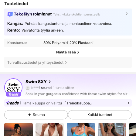
Tuotetiedot
Tekoälyn toiminnot
Teksti yksityiskohtien perusteella
Kangas:
Puhdas kangastuntuma ja monipuolinen vetovoima.
Rento:
Vaivatonta tyyliä arkeen.
Koostumus:
80% Polyamidi,20% Elastaani
Näytä lisää
Turvallisuustiedot ja yhteystiedot
314K Seuraajat
4.83
Swim SXY
q***6
selailee
314K Seuraajat
4.83
Soak in your gorgeous confidence with these swim styles for sizzling hot days.
Tämä kauppa on valittu
「Trendikauppa」
314K Seuraajat
4.83
Seuraa
Kaikki tuotteet
314K Seuraajat
4.83