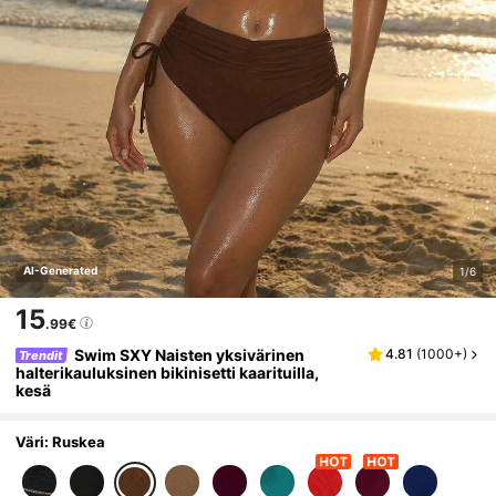
AI-Generated
1/6
15
.99€
Swim SXY Naisten yksivärinen
4.81
(
1000+
)
Trendit
halterikauluksinen bikinisetti kaarituilla,
kesä
Väri: Ruskea