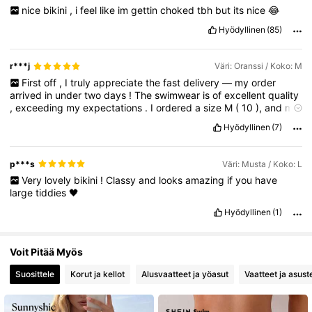
314K Seuraajat
4.83
nice
bikini
,
i
feel
like
im
gettin
choked
tbh
but
its
nice
😂
Hyödyllinen
(85)
r***j
Väri: Oranssi / Koko: M
First
off
,
I
truly
appreciate
the
fast
delivery
—
my
order
arrived
in
under
two
days
!
The
swimwear
is
of
excellent
quality
,
exceeding
my
expectations
.
I
ordered
a
size
M
(
10
),
and
my
usual
size
is
10
/
12
.
-
The
bottoms
fit
slightly
loose
,
but
they
Hyödyllinen
(7)
were
perfect
for
my
preference
.
-
My
bust
size
is
34C
,
and
the
top
fits
perfectly
,
with
the
option
to
adjust
it
tighter
if
needed
.
I
would
gladly
order
again
.
This
swimsuit
is
absolutely
amazing
p***s
Väri: Musta / Koko: L
,
especially
if
you
want
to
conceal
a
bit
of
FUPA
—
it
completely
Very
lovely
bikini
!
Classy
and
looks
amazing
if
you
have
hides
my
lower
tummy
and
hormonal
fat
.
P
.
s
I
really
large
tiddies
🖤
appreciate
all
the
previous
reviews
on
Shein
because
I
was
totally
nervous
about
ordering
online
&
it
helped
a
great
deal
.
Hyödyllinen
(1)
Voit Pitää Myös
Suosittele
Korut ja kellot
Alusvaatteet ja yöasut
Vaatteet ja asust