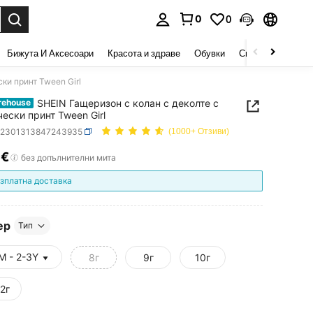
0
0
сене. Press Enter to select.
Бижута И Аксесоари
Красота и здраве
Обувки
Спорт И На Откри
ки принт Tween Girl
SHEIN Гащеризон с колан с деколте с
rehouse
ески принт Tween Girl
k2301313847243935
(1000+ Отзиви)
7€
ICE AND AVAILABILITY
без допълнителни мита
зплатна доставка
ер
Тип
М - 2-3Y
8г
9г
10г
12г