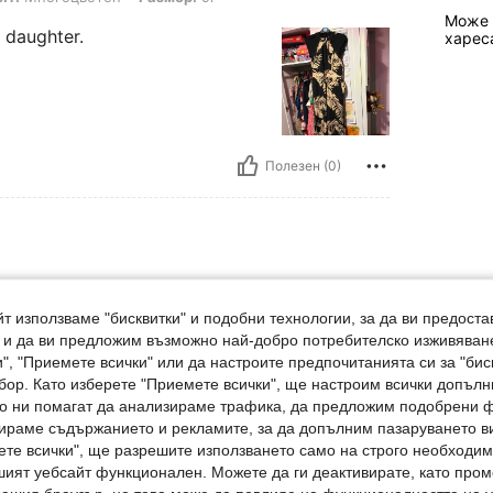
Може 
 daughter.
харес
Полезен (0)
/ 30 in, Тегло: 27 kg / 60 lbs, Бедра: 55 cm / 22 in, талия: 67 cm / 26 in, Б
сочина:
76 cm / 30 in
Тегло:
27 kg / 60 lbs
 20 in
Цвят:
Многоцветен
Размер:
10г
т използваме "бисквитки" и подобни технологии, за да ви предоста
, и да ви предложим възможно най-добро потребителско изживяван
", "Приемете всички" или да настроите предпочитанията си за "бис
бор. Като изберете "Приемете всички", ще настроим всички допъл
ито ни помагат да анализираме трафика, да предложим подобрени
Полезен (0)
ираме съдържанието и рекламите, за да допълним пазаруването ви
ете всички", ще разрешите използването само на строго необходими
шият уебсайт функционален. Можете да ги деактивирате, като про
Отзиви