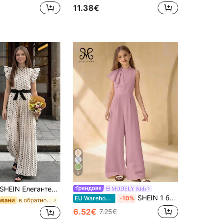
11.38€
5
EIN Елегантен летен партиен плисиран комбинезон за момичета в тийнейджърска възраст, черен с бели на точки, с набръчкана яка, сваляема колан-пояс и разкрошени ръкави, за ваканция и ежедневен шопинг
MODELY Kids
SHEIN 1 бр. Детски гащеризон от шифон, пролетно/летен, прав, с яка тип "мандарина", без ръкави и цип, с яка за носене, елегантен за ежедневно носене, излизане, парти
EU Warehouse
-10%
в обратно на училище Бодита и гащеризони за момиче
авани
6.52€
7.25€