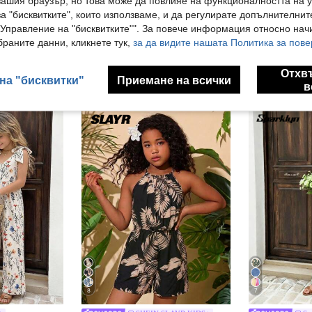
вашия браузър, но това може да повлияе на функционалността на у
а "бисквитките", които използваме, и да регулирате допълнителнит
"Управление на "бисквитките"". За повече информация относно начи
раните данни, кликнете тук,
за да видите нашата Политика за пове
Отхв
ли Също
на "бисквитки"
Приемане на всички
в
8
7