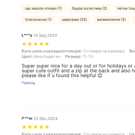
ще закупя отново (1)
бърза логистика (2)
летни тоа
Класически (1)
харесвам (23)
великолепни (3)
L***y
14 Sep,2024
Като цяло,съвпада/отговаря: Отговаря на размера, Височина: 15
Като цяло,съвпада/отговаря:
Отговаря на размера
Ви
Цвят:
Многоцветен
Размер:
11-12г
Super super nice for a day out or for holidays or
super cute outfit and a zip at the back and also h
please like if u found this helpful 😊
Превод
l***m
23 Dec,2024
Като цяло,съвпада/отговаря: Отговаря на размера, Цвят: Мног
Като цяло,съвпада/отговаря:
Отговаря на размера
Цв