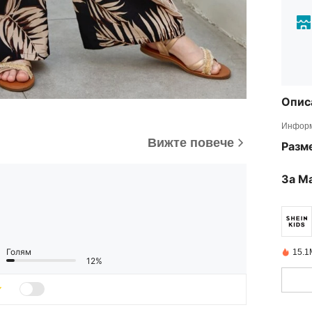
Опис
Информ
Вижте повече
Разм
За М
Голям
15.1
12%