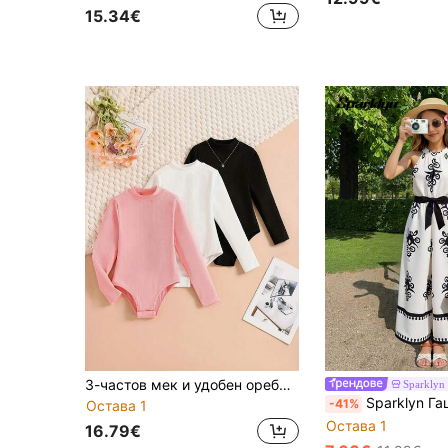
15.34€
3-частов мек и удобен оребрен гащеризон за момичета, универсален гащеризон с дълъг ръкав, подходящ за пролет и есен, идеален за носене на открито
Sparklyn
Sparklyn Гащеризон без ръкави с щампа и висока талия, широки кр
-41%
Остава 1
Остава 1
16.79€