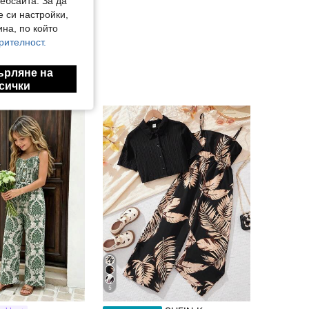
ебсайта. За да
е си настройки,
на, по който
рителност.
ърляне на
сички
5