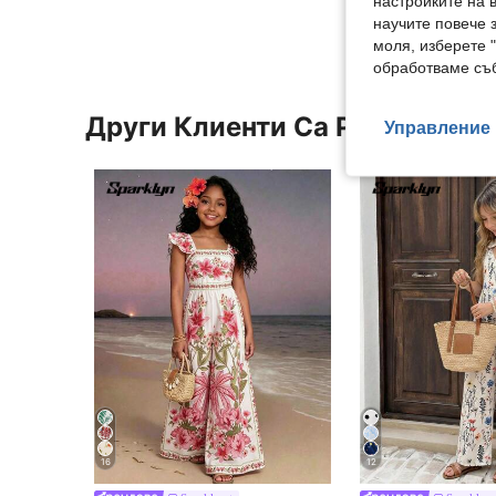
настройките на 
научите повече з
моля, изберете 
обработваме съб
Други Клиенти Са Разглежда
Управление 
16
12