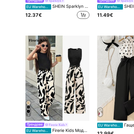
Sparklyn
Sparklyn
SHEIN Sparklyn Мек гащеризон в бежов цвят с ярки червено-оранжеви флорални и зелени листни мотиви, наподобяващ оживена пролетна градина. Квадратното деколте подчертава линиите на раменете и шията, докато ефирните ръкави добавят динамичен щрих. Стегнатата талия създава ласкателен силует, а широкият дизайн на крачола грациозно плавно скрива несъвършенствата. Подходящ за плажни почивки, градински чаени партита или разходка из занаятчийски пазари, този спокоен, но привличащ вниманието гащеризон излъчва усещане за готовност за почивка.
SHEIN Sparklyn 1 бр. ежедневен гащеризон без ръкав
EU Warehouse
EU Warehouse
12.37€
11.49€
5
Гащеризон с кола
Firerie Kids
EU Warehouse
Firerie Kids Модерен, ежедневен плетен гащеризон без ръкави с флорални мотиви за момичета от 18+, пролет/лято
EU Warehouse
12.99€