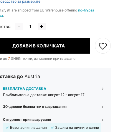
оводство за размерите
1-12г, 9г are shipped from EU Warehouse offering
по-бърза
ка
.
ество:
ДОБАВИ В КОЛИЧКАТА
и до
7
SHEIN точки, изчислени при плащане.
ставка до
Austria
БЕЗПЛАТНА ДОСТАВКА
Приблизителна доставка:
август 12 - август 17
30-дневни безплатни възвръщания
Сигурност при пазаруване
Безопасни плащания
Защита на личните данни