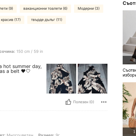
Съот
лети (9)
ваканционни тоалети (6)
Модерни (3)
красив (17)
твърде дълъг (11)
0 cm / 59 in, Цвят: Многоцветен, Размер: 11-12г
сочина:
150 cm / 59 in
2
 a hot summer day,
Съотв
as a belt 🖤🤍
избор
Полезен (0)
1
оцветен, Размер: 9г
ят:
Многоцветен
Размер:
9г