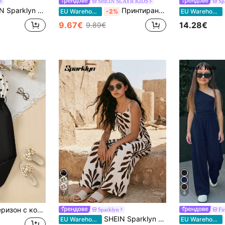
SHEIN SLAYR KIDS
Sp
и с флорален принт и подвижна панделка за момичета, прав крачол с широки крачоли за ежедневно носене, пролет/лято
Принтиран ромпер за ваканция за момичета в тийнейджърска възраст
SH
EU Warehouse
-2%
EU Warehouse
9.67€
14.28€
9.89€
7
6
н с деколте и щампа на сърце от Tween
Sparklyn
Fi
SHEIN Sparklyn Ежедневен, удобен гащеризон за момичета Tween, в стил бохо, с презрамки и спагети
Fi
EU Warehouse
EU Warehouse