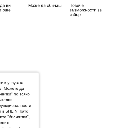
да ви
Може да обичаш
Повече
а още
възможности за
избор
юст: 50 cm / 20 in, Цвят: Многоцветен, Размер: 10г
вим услугата,
е. Можете да
квитки" по всяко
нителни
 функционалности
 в SHEIN. Като
те "бисквитки",
мените