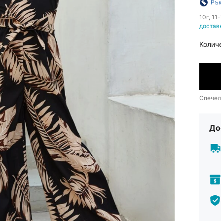
Рък
​10г, 1
достав
Колич
Спечел
До