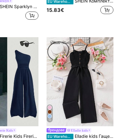
SHEIN Комплект от две части, едноцветна плисе блуза и ками с тропически принт за момиче
arklyn
EU Warehouse
EIN Sparklyn Ретро комбинезон с флорален принт за момичета в тийнейджърска възраст, пастелно зелен, летен бохо стил за ваканция и празници, с волани, стегната талия и широки крачоли, удобен и елегантен винтидж вид
15.83€
10
rerie Kids
Elladie kids
rerie Kids Firerie Kids Ежедневен минималистичен и удобен небрежен комбинезон за момичета в тийнейджърска възраст с асиметрична яка, тъмносин, едноцветен, есенно-зимен модел
Elladie kids Гащеризон за момичета Tween с плътни волани и презрамки, панделка и връзки на талията, лятна ваканция
EU Warehouse