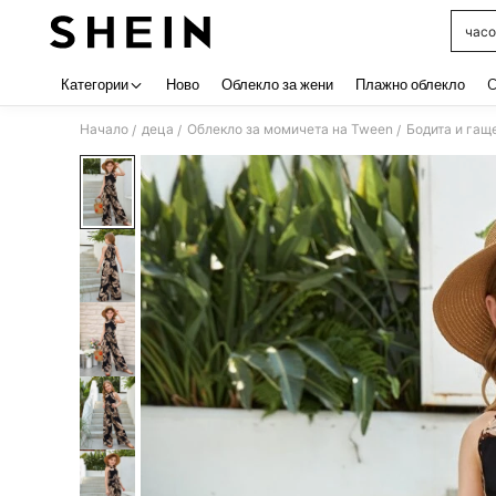
часо
Use up 
Категории
Ново
Облекло за жени
Плажно облекло
C
Начало
деца
Облекло за момичета на Tween
Бодита и гащ
/
/
/