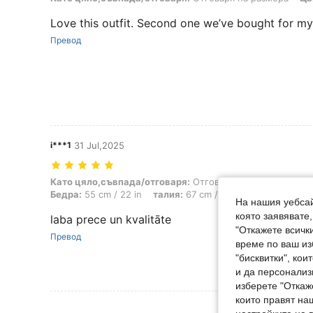
Love this outfit. Second one we’ve bought for my
Превод
i***1
31 Jul,2025
Като цяло,съвпада/отговаря: Отговаря на размера, Височина: 76 cm 
Като цяло,съвпада/отговаря:
Отговаря на размера
Ви
Бедра:
55 cm / 22 in
талия:
67 cm / 26 in
Бюст:
50 cm /
На нашия уебсай
която заявявате
laba prece un kvalitāte
"Откажете всички
Превод
време по ваш из
"бисквитки", ко
и да персонализ
изберете "Откаж
които правят на
Вижте Още 