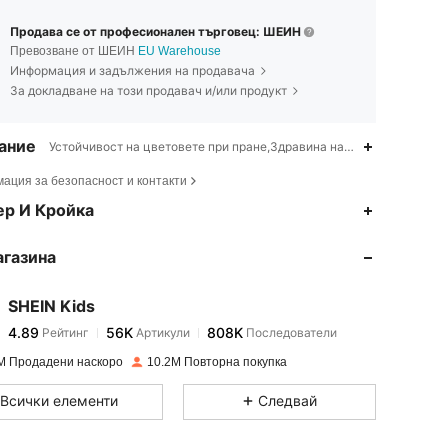
Продава се от професионален търговец: ШЕИН
Превозване от ШЕИН
EU Warehouse
Информация и задължения на продавача
За докладване на този продавач и/или продукт
ание
Устойчивост на цветовете при пране,Здравина на ципа,Устойчивос
ация за безопасност и контакти
4.89
56K
808K
ер И Кройка
агазина
4.89
56K
808K
SHEIN Kids
4.89
56K
808K
Рейтинг
Артикули
Последователи
k***n
платени
преди 1 ден
M Продадени наскоро
10.2M Повторна покупка
4.89
56K
808K
Всички елементи
Следвай
4.89
56K
808K