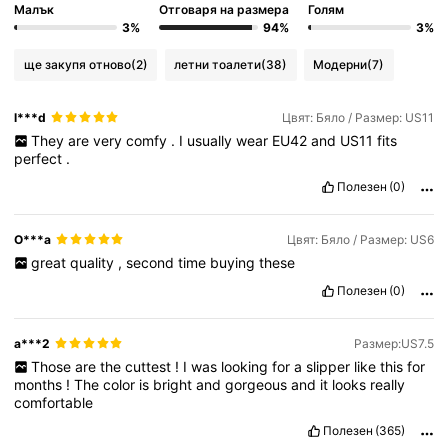
Малък
Отговаря на размера
Голям
3%
94%
3%
ще закупя отново
(2)
летни тоалети
(38)
Модерни
(7)
l***d
Цвят: Бяло / Размер: US11
They
are
very
comfy
.
I
usually
wear
EU42
and
US11
fits
perfect
.
Полезен
(0)
O***a
Цвят: Бяло / Размер: US6
great
quality
,
second
time
buying
these
Полезен
(0)
a***2
Размер:US7.5
Those
are
the
cuttest
!
I
was
looking
for
a
slipper
like
this
for
months
!
The
color
is
bright
and
gorgeous
and
it
looks
really
comfortable
Полезен
(365)