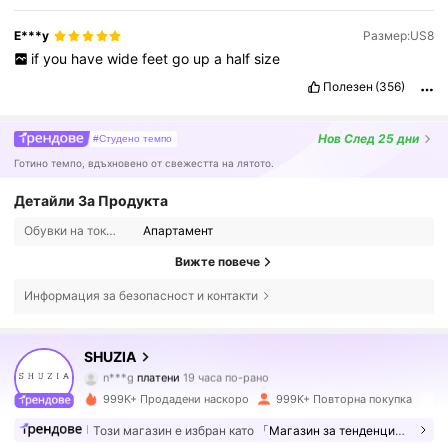
E***y
Размер:US8
if
you
have
wide
feet
go
up
a
half
size
Полезен
(356)
Нов
След 25 дни
#Студено темпо
Готино темпо, вдъхновено от свежестта на лятото.
Детайли За Продукта
Обувки на токчета:
Апартамент
Вижте повече
Информация за безопасност и контакти
770K Последователи
4.84
SHUZIA
n***g
платени
19 часа по-рано
j***2
последвано от
30 минути по-рано
999K+ Продадени наскоро
999K+ Повторна покупка
770K Последователи
4.84
Този магазин е избран като
「Магазин за тенденции」