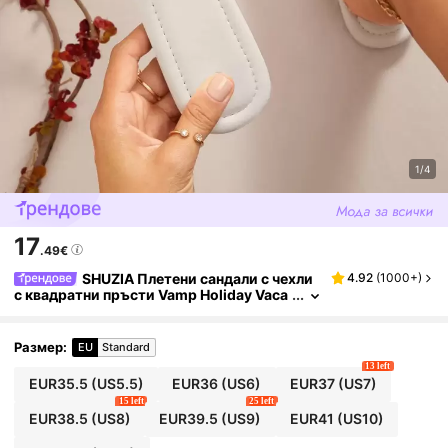
1/4
17
.49€
SHUZIA Плетени сандали с чехли
4.92
(
1000+
)
с квадратни пръсти Vamp Holiday Vaca
y Vibe за летни обувки Пролетни обувк
и Пролетна ваканция Великденски ваканци
онни обувки Ежедневни обувки Плажни об
Размер
:
EU
Standard
увки
13 left
EUR35.5
(US5.5)
EUR36
(US6)
EUR37
(US7)
15 left
25 left
EUR38.5
(US8)
EUR39.5
(US9)
EUR41
(US10)