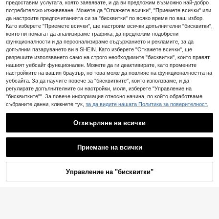
ане, плаж и носене на открито
предоставим услугата, която заявявате, и да ви предложим възможно най-добро
#Студено темпо
потребителско изживяване. Можете да "Откажете всички", "Приемете всички" или
да настроите предпочитанията си за "бисквитки" по всяко време по ваш избор.
SHUZIA Дамски удобни ежедневн
и летни ваканционни ежедневни
Като изберете "Приемете всички", ще настроим всички допълнителни "бисквитки",
15
.33€
плоски сандали
които ни помагат да анализираме трафика, да предложим подобрени
функционалности и да персонализираме съдържанието и рекламите, за да
допълним пазаруването ви в SHEIN. Като изберете "Откажете всички", ще
разрешите използването само на строго необходимите "бисквитки", които правят
нашият уебсайт функционален. Можете да ги деактивирате, като промените
настройките на вашия браузър, но това може да повлияе на функционалността на
уебсайта. За да научите повече за "бисквитките", които използваме, и да
регулирате допълнителните си настройки, моля, изберете "Управление на
"бисквитките"". За повече информация относно начина, по който обработваме
събраните данни, кликнете тук,
за да видите нашата Политика за поверителност.
Отхвърляне на всички
Приемане на всички
Дамски плоски сандали от плете
на слама с метална декорация с
#1 Най-продавани
в Равнина Дамски плоски сандали
панделка, удобен минималистиче
(1000+)
Управление на "бисквитки"
н стил за ваканция, плаж, дом и е
ДОБАВИ В КОЛИЧКАТА
21
10
жедневно носене, бели летни пле
.48€
тени чехли с отворени пръсти, бо
#Ежедневни сандали
хо шик
Ximi Ruo Нови модни
EU Warehouse
ежедневни дамски чехли без връ
#2 Най-продавани
в Роза Дамски сандали
зки за пролет и лято, удобни плос