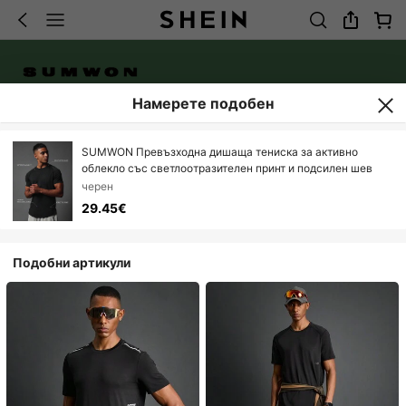
Намерете подобен
SUMWON Превъзходна дишаща тениска за активно
облекло със светлоотразителен принт и подсилен шев
черен
29.45€
Подобни артикули