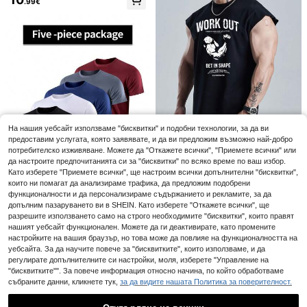
.99€
с ръкав и геометричен принт, за
итнес, спорт на открито, баскетбо
фитнес
л и ежедневно носене, подарък з
а мъже
На нашия уебсайт използваме "бисквитки" и подобни технологии, за да ви
10
предоставим услугата, която заявявате, и да ви предложим възможно най-добро
ZYNTH BALENO
Sport MetroGents
потребителско изживяване. Можете да "Откажете всички", "Приемете всички" или
да настроите предпочитанията си за "бисквитки" по всяко време по ваш избор.
ZYNTH BALENO Мъжка лятна мод
Sport MetroGents Мъ
EU Warehouse
на тениска с къс ръкав с щампа н
жки летен спортен потник с принт
Като изберете "Приемете всички", ще настроим всички допълнителни "бисквитки",
6
8
9
.99€
.99€
а орел, фитнес тениска, удобна за
със звезди, контрастен кантут и с
които ни помагат да анализираме трафика, да предложим подобрени
ежедневно носене и спорт на отк
вободна кройка, за фитнес и вака
GymBeat
функционалности и да персонализираме съдържанието и рекламите, за да
рито
нция
допълним пазаруването ви в SHEIN. Като изберете "Откажете всички", ще
GymBeat Мъжки спо
EU Warehouse
ртен потник с широки рамене и п
разрешите използването само на строго необходимите "бисквитки", които правят
5 бр./комплект мъжки ултра тънк
9
.71€
ринт на лозунг, за фитнес
и спортни тениски с къс ръкав, л
нашият уебсайт функционален. Можете да ги деактивирате, като промените
15
.30€
еки активни горни с кръгло декол
настройките на вашия браузър, но това може да повлияе на функционалността на
те за бягане, фитнес и тренировк
уебсайта. За да научите повече за "бисквитките", които използваме, и да
а [Bolt Spring/Summer Collection],
регулирате допълнителните си настройки, моля, изберете "Управление на
athleisure
"бисквитките"". За повече информация относно начина, по който обработваме
събраните данни, кликнете тук,
за да видите нашата Политика за поверителност.