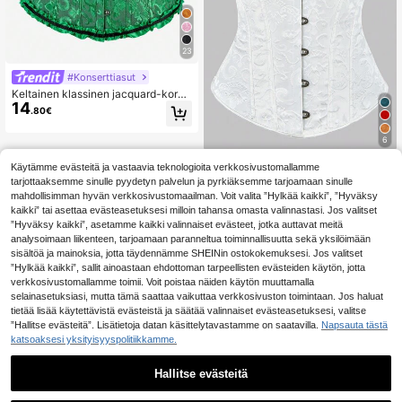
23
#Konserttiasut
Keltainen klassinen jacquard-korse
14
ttitoppi, olkaimeton sydämenmuotoi
.80€
nen pääntie, röyhelövyötärö, vintag
e-hovihenkinen Halloween-muotoil
6
eva vatsanmuotoilutoppi
#Konserttiasut
Käytämme evästeitä ja vastaavia teknologioita verkkosivustomallamme
tarjottaaksemme sinulle pyydetyn palvelun ja pyrkiäksemme tarjoamaan sinulle
Naisten palatsityylinen klassinen ja
12
cquard-korsetti, yksivärinen vyötär
mahdollisimman hyvän verkkosivustomaailman. Voit valita ”Hylkää kaikki”, ”Hyväksy
.83€
önauha, muotoileva ja push-up-efe
kaikki” tai asettaa evästeasetuksesi milloin tahansa omasta valinnastasi. Jos valitset
kti, sopii käytettäväksi ulkona, häihi
”Hyväksy kaikki”, asetamme kaikki valinnaiset evästeet, jotka auttavat meitä
n, juhla-asuun ja mekkoon, hoikent
analysoimaan liikenteen, tarjoamaan paranneltua toiminnallisuutta sekä yksilöimään
ava alusvaate, muotoileva yläosa
sisältöä ja mainoksia, jotta täydennämme SHEINin ostokokemuksesi. Jos valitset
”Hylkää kaikki”, sallit ainoastaan ehdottoman tarpeellisten evästeiden käytön, jotta
verkkosivustomallamme toimii. Voit poistaa näiden käytön muuttamalla
selainasetuksiasi, mutta tämä saattaa vaikuttaa verkkosivuston toimintaan. Jos haluat
tietää lisää käytettävistä evästeistä ja säätää valinnaiset evästeasetuksesi, valitse
”Hallitse evästeitä”. Lisätietoja datan käsittelytavastamme on saatavilla.
Napsauta tästä
katsoaksesi yksityisyyspolitiikkamme.
Hallitse evästeitä