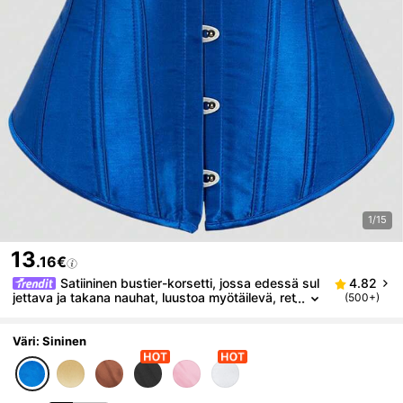
1/15
13
.16€
Satiininen bustier-korsetti, jossa edessä sul
4.82
jettava ja takana nauhat, luustoa myötäilevä, ret
(500+)
rotyylinen palatsityyli juhliin, valokuvausiin, hallo
weeniin, sininen
Väri: Sininen