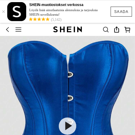
SHEIN-muotiostokset verkossa
×
Löydä lisää ainutlaatuisia alennuksia ja tarjouksia
SAADA
SHEIN-sovelluksesta!
(5,142)