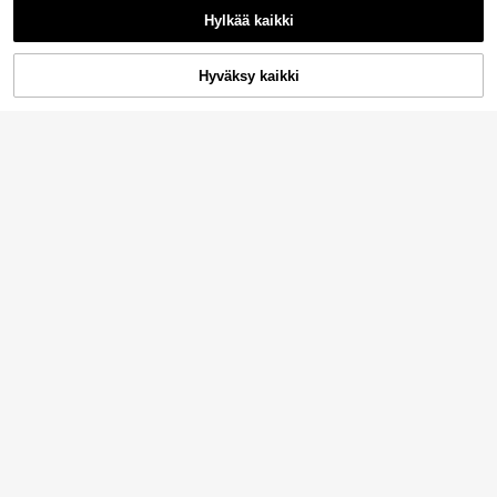
Hylkää kaikki
Hyväksy kaikki
Lisää ostoskoriin