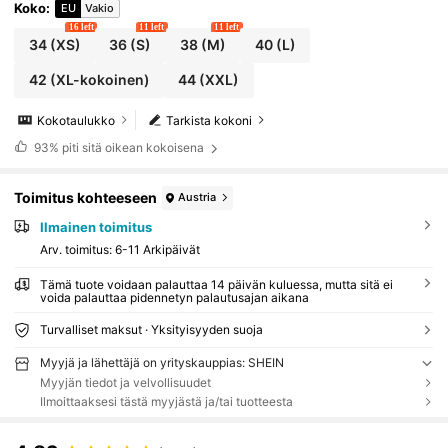
Koko
:
EU
Vakio
16 left
11 left
11 left
34
(XS)
36
(S)
38
(M)
40
(L)
42
(XL-kokoinen)
44
(XXL)
Kokotaulukko
Tarkista kokoni
93%
piti sitä oikean kokoisena
Toimitus kohteeseen
Austria
Ilmainen toimitus
Arv. toimitus:
6-11 Arkipäivät
Tämä tuote voidaan palauttaa 14 päivän kuluessa, mutta sitä ei
voida palauttaa pidennetyn palautusajan aikana
Turvalliset maksut · Yksityisyyden suoja
Myyjä ja lähettäjä on yrityskauppias: SHEIN
Myyjän tiedot ja velvollisuudet
Ilmoittaaksesi tästä myyjästä ja/tai tuotteesta