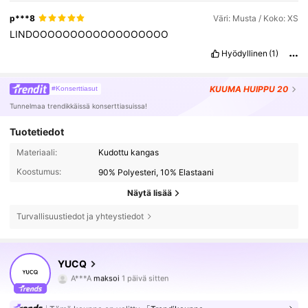
p***8
Väri: Musta / Koko: XS
LINDOOOOOOOOOOOOOOOOOO
Hyödyllinen
(1)
KUUMA
HUIPPU 20
#Konserttiasut
Tunnelmaa trendikkäissä konserttiasuissa!
Tuotetiedot
Materiaali:
Kudottu kangas
Koostumus:
90% Polyesteri, 10% Elastaani
Näytä lisää
5K Seuraajat
4.84
Turvallisuustiedot ja yhteystiedot
5K Seuraajat
4.84
YUCQ
A***A
maksoi
1 päivä sitten
n***5
seurasi
8 tuntia sitten
5K Seuraajat
4.84