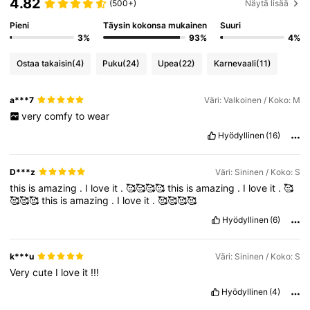
4.82
(500+)
Näytä lisää
Pieni
Täysin kokonsa mukainen
Suuri
3%
93%
4%
Ostaa takaisin
(4)
Puku
(24)
Upea
(22)
Karnevaali
(11)
a***7
Väri: Valkoinen / Koko: M
very
comfy
to
wear
Hyödyllinen
(16)
D***z
Väri: Sininen / Koko: S
this
is
amazing
.
I
love
it
.
🥰🥰🥰🥰
this
is
amazing
.
I
love
it
.
🥰
🥰🥰🥰
this
is
amazing
.
I
love
it
.
🥰🥰🥰🥰
Hyödyllinen
(6)
k***u
Väri: Sininen / Koko: S
Very
cute
I
love
it
!!!
Hyödyllinen
(4)