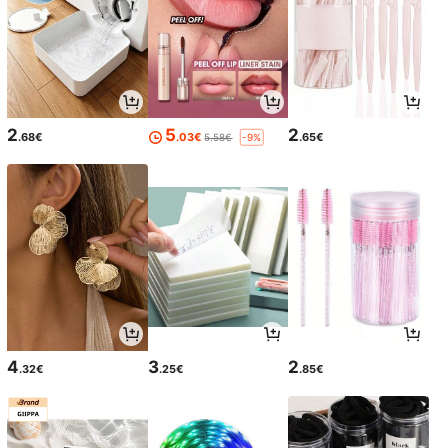
2
5
2
.68€
.03€
.65€
5.58€
-9%
4
3
2
.32€
.25€
.85€