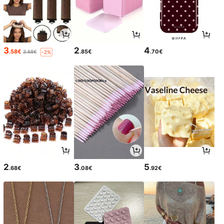
3
2
4
.58€
.85€
.70€
3.68€
-2%
2
3
5
.68€
.08€
.92€