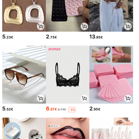
5
2
13
.23€
.75€
.85€
5
6
2
.52€
.37€
.95€
6.74€
-5%