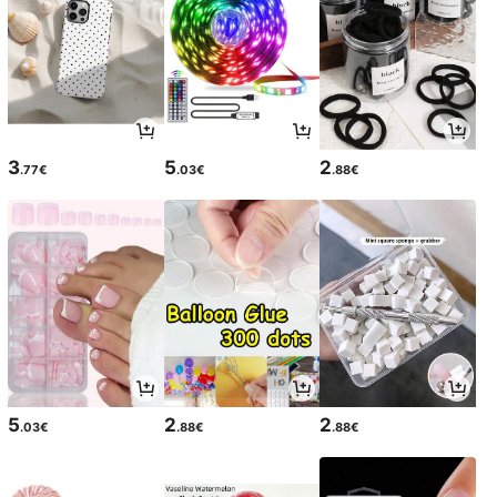
3
5
2
.77€
.03€
.88€
5
2
2
.03€
.88€
.88€