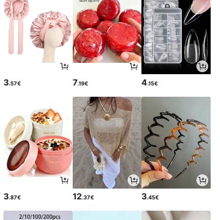
3
7
4
.57€
.19€
.15€
3
12
3
.87€
.37€
.45€