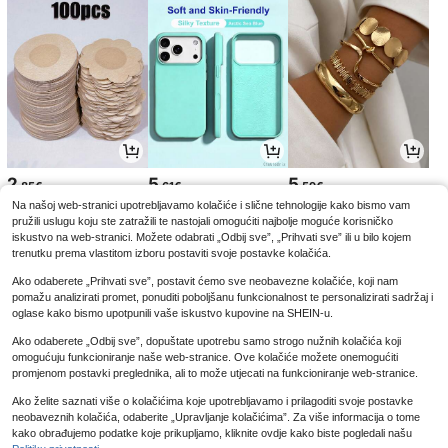
2
5
5
.85€
.61€
.59€
Na našoj web-stranici upotrebljavamo kolačiće i slične tehnologije kako bismo vam
pružili uslugu koju ste zatražili te nastojali omogućiti najbolje moguće korisničko
iskustvo na web-stranici. Možete odabrati „Odbij sve”, „Prihvati sve” ili u bilo kojem
trenutku prema vlastitom izboru postaviti svoje postavke kolačića.
Ako odaberete „Prihvati sve”, postavit ćemo sve neobavezne kolačiće, koji nam
pomažu analizirati promet, ponuditi poboljšanu funkcionalnost te personalizirati sadržaj i
oglase kako bismo upotpunili vaše iskustvo kupovine na SHEIN-u.
Ako odaberete „Odbij sve”, dopuštate upotrebu samo strogo nužnih kolačića koji
omogućuju funkcioniranje naše web-stranice. Ove kolačiće možete onemogućiti
promjenom postavki preglednika, ali to može utjecati na funkcioniranje web-stranice.
Ako želite saznati više o kolačićima koje upotrebljavamo i prilagoditi svoje postavke
3
3
4
neobaveznih kolačića, odaberite „Upravljanje kolačićima”. Za više informacija o tome
.76€
.77€
.32€
kako obrađujemo podatke koje prikupljamo, kliknite ovdje kako biste pogledali našu