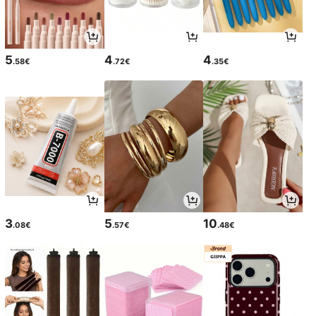
5
4
4
.58€
.72€
.35€
3
5
10
.08€
.57€
.48€