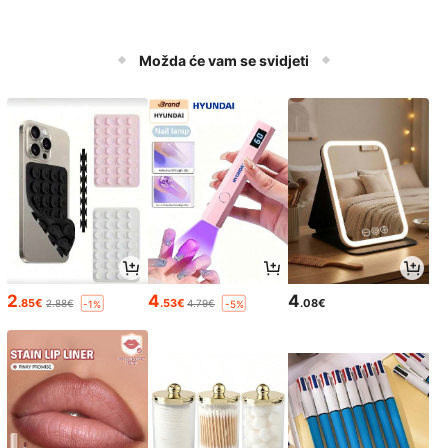
Možda će vam se svidjeti
2
4
4
.85€
.53€
.08€
2.88€
4.79€
-1%
-5%