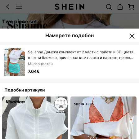
Намерете подобен
Selianne Дамски комплект от 2 части с пайети и 3D цветя,
цветни блокове, прилепнал към плажа и партито, пролет/
лято
Многоцветен
7.64€
Подобни артикули