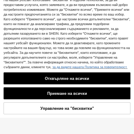
На нашия уебсайт използваме "бисквитки" и подобни технологии, за да ви
ROMWE
Doriss
Jouncy Дамски комп
EU Warehouse
предоставим услугата, която заявявате, и да ви предложим възможно най-добро
ROMWE Hippie Дамс
EU Warehouse
лект от 2 части, тениска с щампа
#Романтични щампи в провинцията
Дамски пролетно/летен комплект
потребителско изживяване. Можете да "Откажете всички", "Приемете всички" или
14
ки секси коледен топ с дълбоко V
#5 Най-продавани
в Без гръб Жени Дву-парче тоалети
.35€
на напитки и раирани шорти, лято
от 2 части с пайети и презрамки,
-образно деколте и гол гръб, ули
да настроите предпочитанията си за "бисквитки" по всяко време по ваш избор.
Athîral Дамски ежед
15
EU Warehouse
(100+)
.99€
с волани и подгъв, елегантен пла
чен стил, без презрамки и леопар
невен комплект от 2 части за поч
Като изберете "Приемете всички", ще настроим всички допълнителни "бисквитки",
18
жен комплект в стил Coconut Girl
.31€
13
дови шорти (включва сутиен бан
ивка, топ бандо с връзки отпред и
които ни помагат да анализираме трафика, да предложим подобрени
.43€
-1%
13.67€
Resort
до)
мини пола
функционалности и да персонализираме съдържанието и рекламите, за да
допълним пазаруването ви в SHEIN. Като изберете "Откажете всички", ще
разрешите използването само на строго необходимите "бисквитки", които правят
нашият уебсайт функционален. Можете да ги деактивирате, като промените
настройките на вашия браузър, но това може да повлияе на функционалността на
уебсайта. За да научите повече за "бисквитките", които използваме, и да
регулирате допълнителните си настройки, моля, изберете "Управление на
"бисквитките"". За повече информация относно начина, по който обработваме
събраните данни, кликнете тук,
за да видите нашата Политика за поверителност.
Отхвърляне на всички
Показване на подобни налични артикули
Виж всички
Приемане на всички
Съжаляваме, артикулът е изчерпан.
21
Muchica
Управление на "бисквитки"
ИЗЧЕРПАНИ
15
Muchica Дамски ком
EU Warehouse
GlowEve Дамски лет
EU Warehouse
плект от 2 части, ежедневен вака
15
ен комплект от 2 части с кайсиев
#Елегантна плажна рокля
12
.83€
Soleia
нционен стил, розов летен, с ща
.97€
а основа, V-образно деколте и изк
мпа на букви и омар, обло деколт
Opulessa Дамски че
Soleia Дамски компл
EU Warehouse
EU Warehouse
уствена прическа, талия и волан
е и къс ръкав, зелени раирани шо
рен комплект от плисиран къс то
ект от 2 части потник и мини пола
36
чета, без ръкави и свободни къси
24
.99€
рти, универсален и удобен за про
.25€
п без презрамки и дълга пола, се