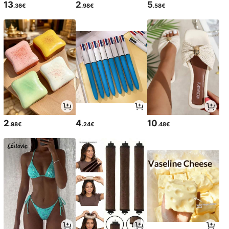
13
2
5
.36€
.98€
.58€
2
4
10
.98€
.24€
.48€