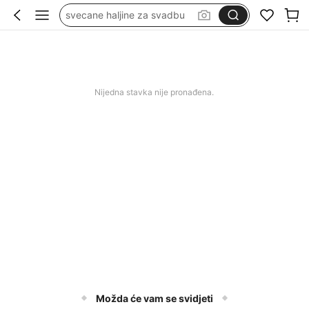
svecane haljine za svadbu
kupaći za žene
wedding guest dress women
duge svečane haljine
Nijedna stavka nije pronađena.
squishy
Možda će vam se svidjeti