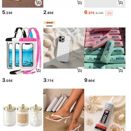
5
2
6
.23€
.85€
.37€
6.74€
-5%
3
3
9
.05€
.77€
.90€