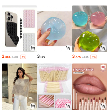
2
3
3
.85€
.18€
.77€
2.88€
3.88€
-1%
-2%