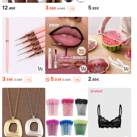
12
3
5
.49€
.58€
.92€
3.68€
-2%
3
5
2
.54€
.03€
.65€
3.58€
5.58€
-1%
-9%