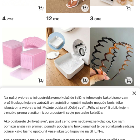
4
12
3
.72€
.81€
.08€
2
2
3
.85€
.68€
.45€
Na našoj web-stranici upotrebljavamo kolačiće i slične tehnologije kako bismo vam
pružili uslugu koju ste zatražili te nastojali omogućiti najbolje moguće korisničko
iskustvo na web-stranici. Možete odabrati „Odbij sve”, „Prihvati sve” ili u bilo kojem
trenutku prema vlastitom izboru postaviti svoje postavke kolačića.
Ako odaberete „Prihvati sve”, postavit ćemo sve neobavezne kolačiće, koji nam
pomažu analizirati promet, ponuditi poboljšanu funkcionalnost te personalizirati sadržaj i
oglase kako bismo upotpunili vaše iskustvo kupovine na SHEIN-u.