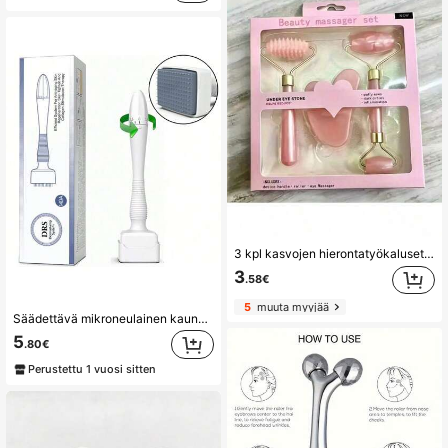
3 kpl kasvojen hierontatyökalusetti, 3 kpl jaderullaa ja gua sha -lauta, luonnollinen nefriittijade. Kasvorullahierontalaite, gua sha -työkalu, jadehierontatyökalu, ikääntymisen merkkejä vastaan, palauttaa kasvojen ja kaulan elinvoimaa, vähentää ryppyjä ja silmien turvotusta. Sopii kasvohierontaan, sopii koti- ja kampaamokäyttöön. Naisten lahja, kauneus, ihonhoito, kylpylä, itsehoito, ihonhoitotyökalut, kasvojenhoito, kosmetologin tarvikkeet, hieronta, kasvojen hierontatyökalut, kasvorulla
3
.58€
5
muuta myyjää
Säädettävä mikroneulainen kauneusleimasinkynä, mikroneularullavaihtoehto, 0,25 mm:n neulapää, sopii kasvojen, vartalon ihonhoitoon ja hiustenkasvuun, ammattimainen mikroneularullakynä, edistää hiusten ja parran kasvua - upea mikroneularullakynä - 90/100/140 titaanista valmistetut neulapäät - paras mikroneularullavaihtoehto, kauneus, ihonhoitotuotteet, kylpylä, itsehoito, ihonhoitovälineet, kasvojenhoito, kauneudenhoitoterapeutin tarvikkeet, hieronta, kasvohierontavälineet, kasvorulla
5
.80€
Perustettu 1 vuosi sitten