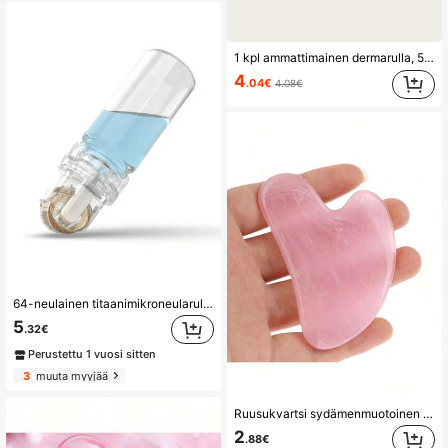
1 kpl ammattimainen dermarulla, 540 hienoa neulaa, 0,5 mm titaaninen mikroneulaustyökalu kasvojen ihonhoitoon, hiustenkasvuun, minoksidiilin levittämiseen, mikrodermabraasioon, kotispa-käyttöön, kauneus- ja hierontarulla
4
.04€
4.08€
64-neulainen titaanimikroneularulla, uudelleenkäytettävä mikroneularulla mikroneulaukseen, ikääntymistä estävä ja kirkastava seerumi, sopii kasvojen ja päänahan kotikäyttöön, 2-in-1 kompakti 0,25 mm/0,5 mm/1,0 mm mikroneulainen kauneustyökalu, ammattitason titaanimikroneularulla miehille ja naisille
5
.32€
Perustettu 1 vuosi sitten
3
muuta myyjää
Ruusukvartsi sydämenmuotoinen kasvojen kauneushierontakaavin, V-muotoinen kasvojen kauneustyökalu
2
.88€