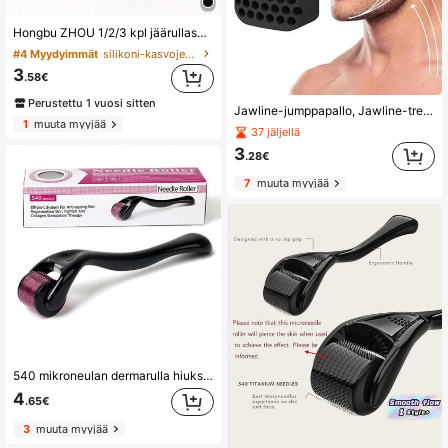
Hongbu ZHOU 1/2/3 kpl jäärullasetti - Kasvojen ihonhoitojäärulla, Kasvojen hierontarullatyökalu, Silikoninen jäärulla, Kasvojen Gua Sha -rullasetti, Rullahierontalaitteella, Kasvojen ja silmien hierontatyökalu, Kasvojen muodonhoidon hierontatyökalu, Sopii silmille, kaulalle ja kasvoille, Jäärullan muotti, Jääkuutioihonhoitotyökalu, Kesäiset jäähierontatuotteet, Toimistotarvikkeet, Opiskelutarvikkeet, Matkatarvikkeet
#4 Myydyimmät
silikoni-kasvojen hierontatyökaluissa
3
.58€
Perustettu 1 vuosi sitten
Jawline-jumppapallo, Jawline-treenilaite, Pureskeluharjoittelulaite, Kasvojen kuntoilupallo, Kuntoilutarvikkeet, Treeni, Kuntosali, Kotiliikunta, Kuntoiluvälineet, Kotikuntoilu
1
muuta myyjää
37 jäljellä
3
.28€
7
muuta myyjää
540 mikroneulan dermarulla hiuksille, paralle ja kasvojen iholle, neulan halkaisija 0,2 mm–3 mm, sopii kasvoille, vartalolle ja päänahalle, titaaninen mikroneularulla hiusten ja parran hoitoon, ihonhoitoon, kauneudenhoitoon, kylpylään, itsenhoitoon, ihonhoitotyökaluihin, kasvojen hoitoon, kosmetologin tarvikkeisiin, hierontaan, kasvojen hierontatyökaluihin ja kasvorulliin
4
.65€
3
muuta myyjää