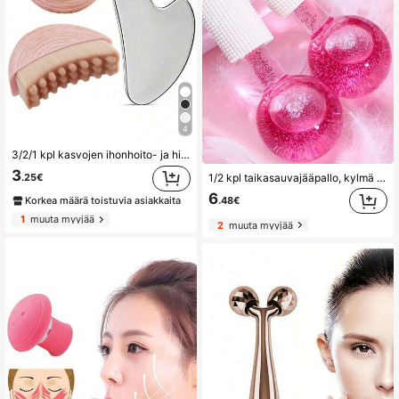
4
3/2/1 kpl kasvojen ihonhoito- ja hierontasetti – lymfaattinen Contour-kasvoharja, ruostumattomasta teräksestä valmistettu sydämenmuotoinen Gua Sha -levy, kasvojen, leuan ja leukalinjan lymfaattinen detox-hierontatyökalu, tehostaa ihonhoitovaikutusta ja hehkua, sopii silmille, kaulalle ja kasvoille, matkustustarvike, kasvojen hierontatyökalu
3
1/2 kpl taikasauvajääpallo, kylmä ja kuuma rentoutumisjääpallo silmien ja kasvojen hierontaan, ei vaadi latausta, hellävarainen rentoutuminen, täydellinen lahja ystävänpäiväksi, äitienpäiväksi, isovanhempien päiväksi, halloweeniksi, jouluksi, sopii miehille ja naisille - kasvojen ja silmien jäärulla - taikasauva rakkaus terälehti -jääpallo - ikääntymistä estävä kasvojen jääpallo - ryppyjä estävä kasvojen jääpallo - kasvojen hierontalaite
.25€
6
.48€
Korkea määrä toistuvia asiakkaita
1
muuta myyjää
2
muuta myyjää