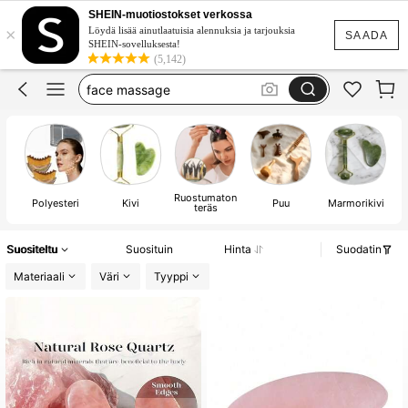
guassha
SHEIN-muotiostokset verkossa
×
gua sha set
Löydä lisää ainutlaatuisia alennuksia ja tarjouksia
SAADA
SHEIN-sovelluksesta!
hair care
(5,142)
face massage
массаж лица
guassha
Ruostumaton
Polyesteri
Kivi
Puu
Marmorikivi
teräs
Suositeltu
Suosituin
Hinta
Suodatin
Materiaali
Väri
Tyyppi