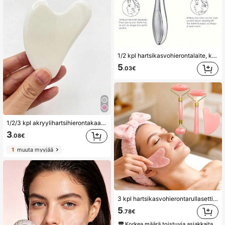
1/2 kpl hartsikasvohierontalaite, kaksikäyttöinen kasvoille ja vartalolle, hypoallergeeninen ihonhoitotyökalu naisille | Pallomainen silmien ja kaulan nostolaite, kestävä kannettava kauneus- ja laihdutuslahjasetti
5
.03€
1/2/3 kpl akryylihartsihierontakaavin, sydämenmuotoinen gua sha -työkalu kylpylään, ryppyjen vastainen, kauneudenhoito, ihonhoito, kylpylä, itsehoito, ihonhoitotyökalut, kasvojenhoito, kauneudenhoitotarvikkeet, hieronta, kasvojen hierontatyökalu, kasvorulla
3
.08€
1
muuta myyjää
3 kpl hartsikasvohierontarullasetti, sopii kasvoille, vartalolle, kaulalle, silmille, gua sha -laudalle, ryppyjä ehkäiseville kauneudenhoitovälineille
5
.78€
Korkea määrä toistuvia asiakkaita