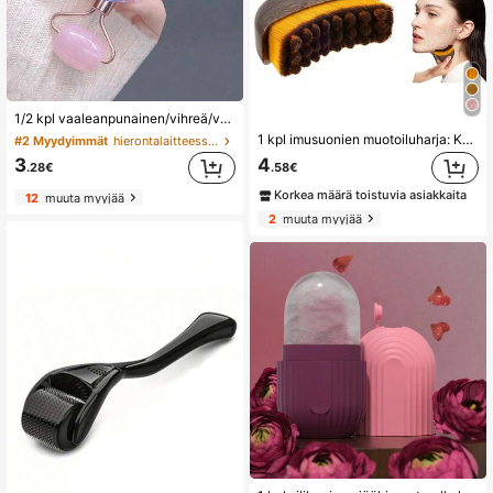
1/2 kpl vaaleanpunainen/vihreä/valkoinen kasvojen hierontatyökalusetti, kaksipäinen rullahierontasauva ja sydämenmuotoinen Gua Sha -kaavin, kohottava ja kiinteyttävä V-kasvojen muotoilutyökalu, sopii naisten kasvojen hierontaan, kannettava kompakti kasvojen hierontatyökalu
1 kpl imusuonien muotoiluharja: Kasvojen ja vartalon hierontalaite leuan/leuanlinjan muotoiluun. Ergonominen ja kannettava työkalu. Jatkuva käyttö antaa tuloksia. Ihanteellinen kylpylään, itsehoitoon, esteettisten tarvikkeiden käyttöön ja kasvohierontaan. Ihonhoidon välttämättömyys. Kasvorulla
#2 Myydyimmät
hierontalaitteessa kasvojen hierontatyökalut
3
4
.28€
.58€
Korkea määrä toistuvia asiakkaita
12
muuta myyjää
2
muuta myyjää
#1 Myydyimmät
silikoni-kasvojen hierontatyökaluissa
(1000+)