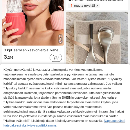
1
muuta myyjää
3 kpl jääroller-kasvohieroja, vähentää kasvojen turvotusta, sopii akneen ja turvotukseen, poistaa aamupöhöt, käytettävissä kasvoille, silmille ja vartalon hierontaan, luonnollinen kylmähoito turvotuksen, tummien silmärenkaiden ja ryppyjen vähentämiseen, lievittää kasvojen ja silmien turvotusta
3
.21€
Käytämme evästeitä ja vastaavia teknologioita verkkosivustomallamme
tarjottaaksemme sinulle pyydetyn palvelun ja pyrkiäksemme tarjoamaan sinulle
mahdollisimman hyvän verkkosivustomaailman. Voit valita ”Hylkää kaikki”, ”Hyväksy
kaikki” tai asettaa evästeasetuksesi milloin tahansa omasta valinnastasi. Jos valitset
”Hyväksy kaikki”, asetamme kaikki valinnaiset evästeet, jotka auttavat meitä
analysoimaan liikenteen, tarjoamaan paranneltua toiminnallisuutta sekä yksilöimään
sisältöä ja mainoksia, jotta täydennämme SHEINin ostokokemuksesi. Jos valitset
Ruostumattomasta teräksestä valmistetut kylmähoitokasvo- ja silmätyökalut, kylmähoitorulla ja viilentävä jääpallo, jääaaltopallo, särkymättömät viilentävät teräspallot, jääpallokasvojenhoitotyökalut, naisten kasvojen ja silmien hoito, ruostumattomasta teräksestä valmistettu kylmähoitokauneussauva, kampaamon kylmähoitopallot ja viilentävä rulla, naisten jääkasvojen hierontalaite, paras lahja äitienpäiväksi, ystävänpäiväksi, syntymäpäiväksi, jouluksi
”Hylkää kaikki”, sallit ainoastaan ehdottoman tarpeellisten evästeiden käytön, jotta
#9 Myydyimmät
Ruostumattomasta teräksestä valmistetut kasvojen h
verkkosivustomallamme toimii. Voit poistaa näiden käytön muuttamalla
3
selainasetuksiasi, mutta tämä saattaa vaikuttaa verkkosivuston toimintaan. Jos haluat
.81€
tietää lisää käytettävistä evästeistä ja säätää valinnaiset evästeasetuksesi, valitse
”Hallitse evästeitä”. Lisätietoja datan käsittelytavastamme on saatavilla.
Napsauta tästä
katsoaksesi yksityisyyspolitiikkamme.