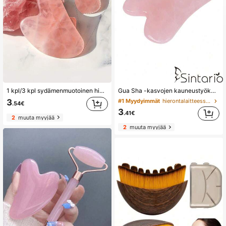
1 kpl/3 kpl sydämenmuotoinen hierontatyökalu - sileä vaaleanpunainen kvartsi gua sha -levy, rentouttavaan kasvojen ja vartalon hoitoon, kasvojen hierontatyökalu, hartsimateriaalista valmistettu gua sha -levy
Gua Sha -kasvojen kauneustyökalu, kasvojen, silmien ja kaulan Gua Sha -hieroja, anti-aging-kohottava, turvotusta vähentävä leuan muotoilu, ihonhoito- ja kauneustyökalu, kotispa-itsenhoito, rentouttava lahja naisille ja äideille
3
#1 Myydyimmät
hierontalaitteessa kasvojen hierontatyökalut
.54€
3
.41€
2
muuta myyjää
2
muuta myyjää