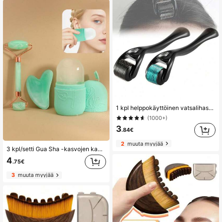
1 kpl helppokäyttöinen vatsalihasten hierontarulla, uudelleenkäytettävä ihonmuokkaustyökalu kasvojen, parran, hiusten ja päänahan hoitoon, itsehoitoon tarkoitetut lahjatyökalut retkeilyyn, kauneuteen, ihonhoitotuotteisiin, kylpylään, itsehoitoon, ihonhoitotyökaluihin, kasvojenhoitoon, esteettisten tarvikkeisiin, hierontaan, kasvohierontatyökaluun, kasvorullaraan
(1000+)
3
.84€
2
muuta myyjää
3 kpl/setti Gua Sha -kasvojen kauneudenhoito- ja hierontajääpakkausmuottisetti, rullahierontalaite, vartalon kaavin, vihreä työkalusetti, vartalon kuorinta ja kasvojen kohottava hieronta
4
.75€
3
muuta myyjää