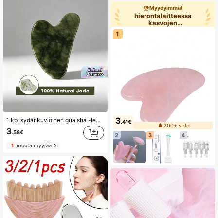
Myydyimmät
hierontalaitteessa
kasvojen
hierontatyökalut
1
3
1 kpl sydänkuvioinen gua sha -levy, luonnollinen jade-kasvojen hierontatyökalu naisille, ihonhoitoon, kasvojen hierontatyökalu, hyvä lahja, kauneus, ihonhoitotuotteet, kylpylä, itsehoito, ihonhoitotyökalut, kasvojenhoito, esteetikon tarvikkeet, hieronta, kasvohierontatyökalu, kasvorulla
.41€
200+ sold
3
.58€
2
3
4
1
muuta myyjää