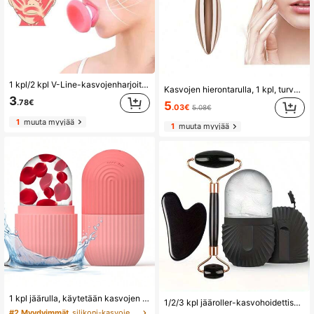
1 kpl/2 kpl V-Line-kasvojenharjoituslaite, silikoninen kaksoisleuanvähennyslaite, lihasten kiinteytyslaite, ryppyjä ehkäisevä hierontalaite, kasvojenkohotuslaite, kasvojen hoikennuslaite, koti, kauneus, ihonhoito, kylpylä, itsehoito, kasvojenhoito, kosmetologin tarvikkeet, hieronta, kasvojen hierontalaite, kasvorulla
Kasvojen hierontarulla, 1 kpl, turvotuksen lievitykseen, kauneutta kohottava rullatanko, monikäyttöinen manuaalinen ihonhoito- ja rentoutusväline
3
.78€
5
.03€
5.08€
1
muuta myyjää
1
muuta myyjää
1 kpl jäärulla, käytetään kasvojen ja silmien turvotuksen lievittämiseen, kasvojen hierontalaite, ihon laadun parantaminen, ihon kirkastaminen, jäärullan muotti, kauneus, ihonhoito, kylpylä, itsehoito, ihonhoitovälineet, kasvojenhoito, kauneudenhoitoterapeutin tarvikkeet, hieronta, kasvohierontaväline, kasvorulla, jäärulla
1/2/3 kpl jääroller-kasvohoidettisetti, kasvoihin tarkoitettu rullain- ja gua sha -työkalusetti, kauneudenhoitotyökalusetti, kasvojen hierontarulla kohottavaan ja muotoilevaan hoitoon, jääroller-muottiblokki, uudelleenkäytettävä ja vuotamaton
#2 Myydyimmät
silikoni-kasvojen hierontatyökaluissa