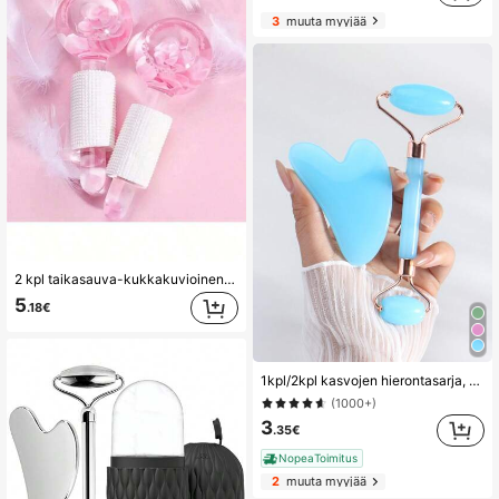
3
muuta myyjää
2 kpl taikasauva-kukkakuvioinen jääpallo kylmä-/lämpöhoitoon, läpinäkyvä kimalteleva kristallinen energiapohjoinen hierontapallo, kasvojen hierontalaite epämukavuuden lievittämiseen, kauneudenhoitotuote, kylpylä, itsestä huolehtiminen, ihonhoitotyökalu, kasvojenhoito, kosmetologin tarvikkeet
5
.18€
1kpl/2kpl kasvojen hierontasarja, kaksoisrulla, kolmiokaapimen hierontatyökalusarja, vaaleansininen, kauneus, ihonhoitotuotteet, kylpylä, itsehoito, ihonhoitotyökalut, kasvojenhoito, esteetikon tarvikkeet, hieronta, kasvojen hierontatyökalu, kasvorulla
(1000+)
3
.35€
NopeaToimitus
2
muuta myyjää