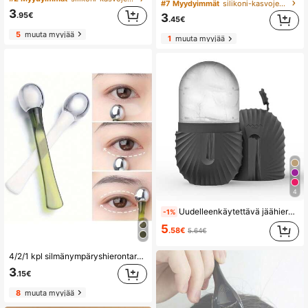
#7 Myydyimmät
silikoni-kasvojen hierontatyökaluissa
3
.95€
3
.45€
5
muuta myyjää
1
muuta myyjää
4
Uudelleenkäytettävä jäähierontarulla, kasvojen jäähieronta, kauneudenhoidon työkalu ihonhoitoon. Tämä vuotamaton kasvojen hierontalaite voi muotoilla ja parantaa ihoprofiiliasi. Sopii kauneudenhoitoon, ihonhoitotuotteisiin, kylpylöihin, itsehoitoon, ihonhoitovälineisiin, kasvojenhoitoon, kauneustarvikkeisiin, hierontaan, kasvohierontavälineisiin, kasvorulliin, jäähierontarulliin jne.
-1%
5
.58€
5.64€
4/2/1 kpl silmänympäryshierontarulla, silmänympärysvoiteen levitin, hellävarainen levitys kasvoille, silmille, kaulalle, otsalle
3
.15€
8
muuta myyjää