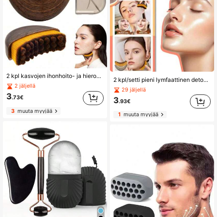
2 kpl kasvojen ihonhoito- ja hierontasetti – lymfaattinen Contour-kasvoharja, ruostumattomasta teräksestä valmistettu sydämenmuotoinen Gua Sha -levy, kuivaharja kasvoille, leualle ja leukalinjan muotoiluun, lymfaattinen detox-hieronta
2 kpl/setti pieni lymfaattinen detox-kasvoharja, lymfaattinen detox-hierontalaite, pehmeä kuivaharja kasvojen kauneudenhoitoon, sopii leukalinjalle, ergonominen muotoilu, tarkka istuvuus iholle, lievittää väsymystä
2 jäljellä
29 jäljellä
3
.73€
3
.93€
3
muuta myyjää
1
muuta myyjää