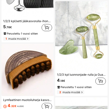
1/2/3 kpl/setti jääkasvorulla-ihonhoitosetti säilytyspussilla, ruostumattomasta teräksestä valmistettu kasvorulla- ja gua sha -kasvotyökalusetti, uudelleenkäytettävä silikoninen jääkasvorulla ja jääpidike, kasvoille jääkuutio-muotti, ihonhoito- ja kauneussarja, kasvojen hierontarullatyökalu silmille
5
.76€
Perustettu 1 vuosi sitten
1
muuta myyjää
1/2/3 kpl luonnonjade-rulla ja Gua Sha -lautasetti, kasvojen ja kaulan hierontaväline, turvotusta vähentävä lymfanesteen kuljetusta edistävä muotoilutyökalu, äitienpäivän ihonhoito- ja kauneuslahja
4
.14€
Perustettu 1 vuosi sitten
2
muuta myyjää
Lymfaattinen muotoiluharja kasvoille, kuivaharjaus, sopii kasvojen, leukalinjan ja leuan muotoiluun, ergonominen muotoilu, tarkka istuvuus, vaalea beige
4
.32€
4.35€