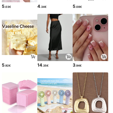
5
4
5
.03€
.34€
.08€
5
14
3
.92€
.35€
.94€