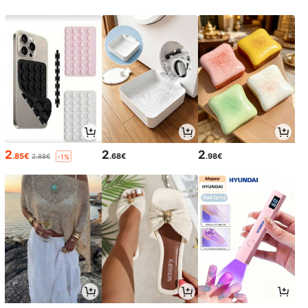
2
2
2
.85€
.68€
.98€
2.88€
-1%