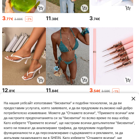
3
11
3
.77€
.38€
.74€
3.88€
-2%
12
11
3
.81€
.84€
.54€
3.58€
-1%
На нашия уебсайт използваме "бисквитки" и подобни технологии, за да ви
предоставим услугата, която заявявате, и да ви предложим възможно най-добро
потребителско изживяване. Можете да "Откажете всички", "Приемете всички" или
да настроите предпочитанията си за "бисквитки" по всяко време по ваш избор.
Като изберете "Приемете всички", ще настроим всички допълнителни "бисквитки",
които ни помагат да анализираме трафика, да предложим подобрени
функционалности и да персонализираме съдържанието и рекламите, за да
допълним пазаруването ви в SHEIN. Като изберете "Откажете всички", ще