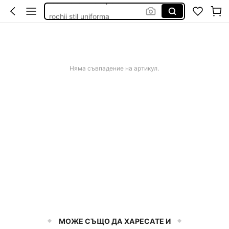
rochii stil uniforma
rochii cu unerii goi
costum baie cu tanga
rochii albă
Няма съвпадение на артикул.
МОЖЕ СЪЩО ДА ХАРЕСАТЕ И