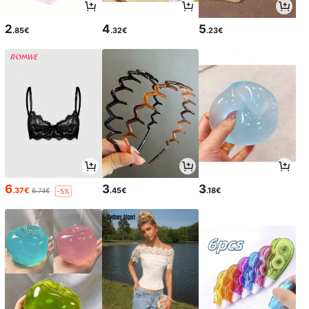
2
4
5
.85€
.32€
.23€
6
3
3
.37€
.45€
.18€
6.74€
-5%