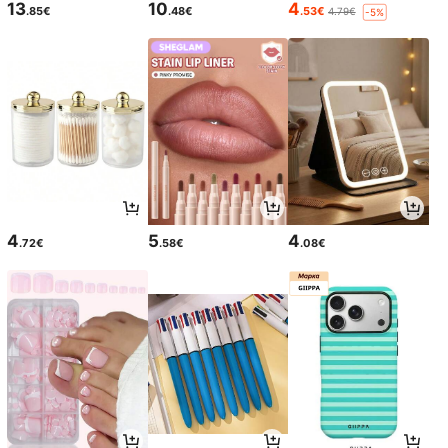
13
10
4
.85€
.48€
.53€
4.79€
-5%
4
5
4
.72€
.58€
.08€