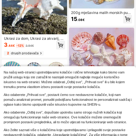
200g mješavina malih morskih puž
eva | Više kombinacija malih morski
15
.08€
h puževa - nasumične boje i uzorci
- prikladno za dekoraciju akvarija i
ribnjaka, DIY kućna viseća dekorac
ija od morskih školjki i zamjena oklo
pa za pustinjake
Ukrasi za dom, Ukrasi za akvarij, U
krasi za dnevni boravak, Dekoracij
3
.44€
-12%
3.94€
a za dom Tisuću ručnih puževa, kri
zantemskih puževa, prirodnih školj
2
drugih prodavača
ki, ukrasa za akvarij, krajolik za akv
arij, mediteranski stil, mali ukras, uk
ras za dom, krajolik za ocean, ukras
i za dom, ukrasi za dnevni boravak,
blagdanski ukrasi, naljepnice za zi
Na našoj web-stranici upotrebljavamo kolačiće i slične tehnologije kako bismo vam
d, ukrasi
pružili uslugu koju ste zatražili te nastojali omogućiti najbolje moguće korisničko
iskustvo na web-stranici. Možete odabrati „Odbij sve”, „Prihvati sve” ili u bilo kojem
trenutku prema vlastitom izboru postaviti svoje postavke kolačića.
Ako odaberete „Prihvati sve”, postavit ćemo sve neobavezne kolačiće, koji nam
Različite vrste školjki za plažu, šare
pomažu analizirati promet, ponuditi poboljšanu funkcionalnost te personalizirati sadržaj i
ne prirodne školjke za dekoraciju z
6
.92€
oglase kako bismo upotpunili vaše iskustvo kupovine na SHEIN-u.
a zabavu i vjenčanje, prirodne školj
ke školjki, velike zelene školjke pu
Ako odaberete „Odbij sve”, dopuštate upotrebu samo strogo nužnih kolačića koji
ževa, školjke rakova, akvarij, dekor
omogućuju funkcioniranje naše web-stranice. Ove kolačiće možete onemogućiti
acija krajolika, ormarić, kućni ured,
dekoracija bogatstva, žardinjera za
promjenom postavki preglednika, ali to može utjecati na funkcioniranje web-stranice.
sukulente, mali dekor u mediterans
Ako želite saznati više o kolačićima koje upotrebljavamo i prilagoditi svoje postavke
kom stilu, morski krajolik, DIY rukot
vorine (stil i veličina nasumični)
neobaveznih kolačića, odaberite „Upravljanje kolačićima”. Za više informacija o tome