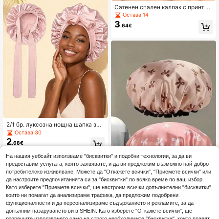
Сатенен спален калпак с принт пе
перуда, 3 налични цвята, коприне
Остава 14
н калпак за защита на косата с ши
3
.64€
рока периферия, мек неплъзгащ с
е нощен калпак за коса, подходя
щ за къдрава коса, дълга коса, за
дома, лято и пътуване, дамски по
дарък, калпак за коса с шарка пе
перуда, копринен калпак за коса,
сатенен калпак за коса, спален ка
лпак за коса
2/1 бр. луксозна нощна шапка за
сън от сатенен копринен плат, рег
Остава 30
улируем комфортен размер, диза
2
.68€
йн с връзки, унисекс шапка за гр
ижа за косата през нощта
На нашия уебсайт използваме "бисквитки" и подобни технологии, за да ви
1
други продавачи
предоставим услугата, която заявявате, и да ви предложим възможно най-добро
потребителско изживяване. Можете да "Откажете всички", "Приемете всички" или
да настроите предпочитанията си за "бисквитки" по всяко време по ваш избор.
3 бр. водоустойчива двуслойна ш
Като изберете "Приемете всички", ще настроим всички допълнителни "бисквитки",
3
апка за душ с панделка, двуслойн
които ни помагат да анализираме трафика, да предложим подобрени
.88€
-1%
3.95€
а банска шапка за жени, водоуст
функционалности и да персонализираме съдържанието и рекламите, за да
ойчива и влагозащитна за къпане
допълним пазаруването ви в SHEIN. Като изберете "Откажете всички", ще
и душ, еластична шапка за душ, п
разрешите използването само на строго необходимите "бисквитки", които правят