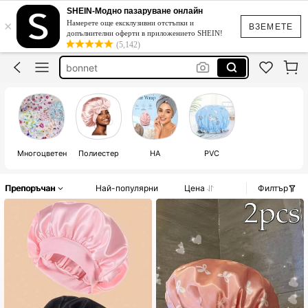
шапка за баня
SHEIN-Модно пазаруване онлайн
×
Намерете още ексклузивни отстъпки и
шапки за баня
ВЗЕМЕТЕ
допълнителни оферти в приложението SHEIN!
(5,142)
bonnet
bonet
шапка за спане
шапка за баня
Многоцветен
Полиестер
НА
PVC
Препоръчан
Най-популярни
Цена
Филтър