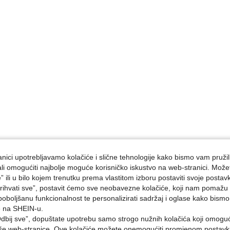
nici upotrebljavamo kolačiće i slične tehnologije kako bismo vam pružil
ojali omogućiti najbolje moguće korisničko iskustvo na web-stranici. Može
e” ili u bilo kojem trenutku prema vlastitom izboru postaviti svoje postav
ihvati sve”, postavit ćemo sve neobavezne kolačiće, koji nam pomažu a
poboljšanu funkcionalnost te personalizirati sadržaj i oglase kako bismo
e na SHEIN-u.
dbij sve”, dopuštate upotrebu samo strogo nužnih kolačića koji omogu
aše web-stranice. Ove kolačiće možete onemogućiti promjenom postavki 