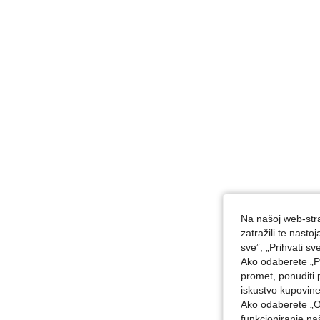
Na našoj web-stra
zatražili te nast
sve”, „Prihvati sv
Ako odaberete „Pr
promet, ponuditi 
iskustvo kupovin
Ako odaberete „O
funkcioniranje n