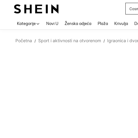
Post
Use up 
Kategorije
Novi U
Ženska odjeća
Plaža
Krivulja
Do
Početna
Sport i aktivnosti na otvorenom
Igraonica i dvor
/
/