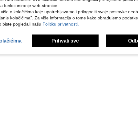
na funkcioniranje web-stranice.
i više o kolačićima koje upotrebljavamo i prilagoditi svoje postavke neo
janje kolačićima”. Za više informacija o tome kako obrađujemo podatke
ko biste pogledali našu
Politiku privatnosti.
kolačićima
Prihvati sve
Odbi