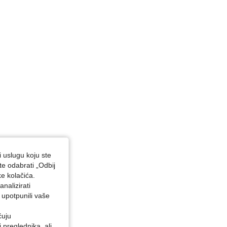
i uslugu koju ste
te odabrati „Odbij
ke kolačića.
nalizirati
 upotpunili vaše
ćuju
preglednika, ali