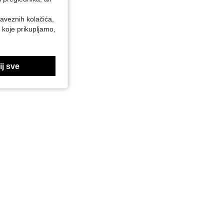
baveznih kolačića,
 koje prikupljamo,
j sve