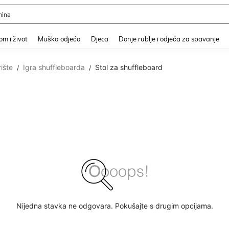
er
and down arrow keys to navigate search Nedavno pretraživano and Pretraživanje i
m i život
Muška odjeća
Djeca
Donje rublje i odjeća za spavanje
ište
Igra shuffleboarda
Stol za shuffleboard
/
/
Nijedna stavka ne odgovara. Pokušajte s drugim opcijama.