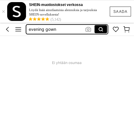
SHEIN-muotiostokset verkossa
×
goth clothing
Löydä lisää ainutlaatuisia alennuksia ja tarjouksia
SAADA
SHEIN-sovelluksesta!
unice
(5,142)
evening gown
tunika plus size
baby phat
goth clothing
Ei yhtään osumaa
unice