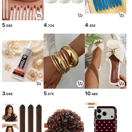
5
4
4
.58€
.72€
.35€
3
5
10
.08€
.57€
.48€