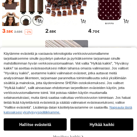
3
2
4
.58€
.68€
.70€
3.68€
-2%
Käytämme evästeitä ja vastaavia teknologioita verkkosivustomallamme
tarjottaaksemme sinulle pyydetyn palvelun ja pyrkiäksemme tarjoamaan sinulle
mahdollisimman hyvän verkkosivustomaailman. Voit valita ”Hylkää kaikki”, ”Hyväksy
kaikki” tai asettaa evästeasetuksesi milloin tahansa omasta valinnastasi. Jos valitset
”Hyväksy kaikki”, asetamme kaikki valinnaiset evästeet, jotka auttavat meitä
analysoimaan liikenteen, tarjoamaan paranneltua toiminnallisuutta sekä yksilöimään
sisältöä ja mainoksia, jotta täydennämme SHEINin ostokokemuksesi. Jos valitset
”Hylkää kaikki”, sallit ainoastaan ehdottoman tarpeellisten evästeiden käytön, jotta
verkkosivustomallamme toimii. Voit poistaa näiden käytön muuttamalla
selainasetuksiasi, mutta tämä saattaa vaikuttaa verkkosivuston toimintaan. Jos haluat
2
3
5
.85€
.08€
.92€
tietää lisää käytettävistä evästeistä ja säätää valinnaiset evästeasetuksesi, valitse
”Hallitse evästeitä”. Lisätietoja datan käsittelytavastamme on saatavilla.
Napsauta tästä
katsoaksesi yksityisyyspolitiikkamme.
Hallitse evästeitä
Hylkää kaikki
Hyväksy kaikki