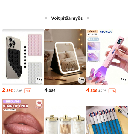
Voit pitää myös
2
4
4
.85€
.08€
.53€
2.88€
4.79€
-1%
-5%