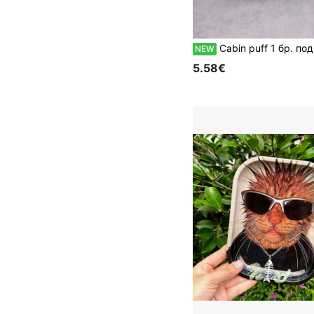
Cabin puff 1 бр. подвижна табла за навиване с шарка на американска късокосместа котка, отличен инструмент 
NEW
5.58€