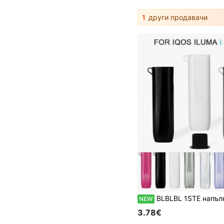
1
други продавачи
BLBLBL 1STE напълно нов мек защитен калъф от непрозрачен TPU в едноцветен дизайн с отвор за закачане за IQOS ILUMA I ONE + 1 резервен инструмент, износоустойчив тънък TPU материал, удароустойчив, против надраскване, с пълно захв
NEW
3.78€