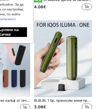
NEW
ебсайта. За да
4.08€
е си настройки,
на, по който
рителност.
ърляне на
сички
ен, ефективно предпазва от падане и отпечатъци, предпазва устройството от удари и драскотини, минималистичен бизнес стил, наличен в няколко цвята, универсален унисекс стил за двойки, преносима кутия за съхранение, за лична употреба или като празничен подарък
BLBLBL 1 бр. преносим мини премахвач на черупка в черен цвят, подходящ за разглобяване на защитния калъф на IQOS ILUMA I ONE
3.08€