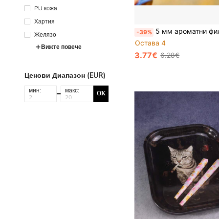
PU кожа
Хартия
5 мм ароматни филтри, предназначени за рафинирано пушене, 120 бр./опаковка многовкусови филтри, които да задоволят
-39%
Желязо
Остава 4
Вижте повече
3.77€
6.28€
Ценови Диапазон (EUR)
мин:
макс:
ОК