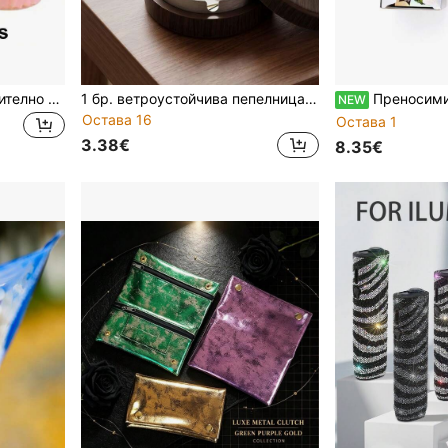
200/100 розови предварително навити цигарета хартия с филтри, големи 4.33 инча/108 мм, бавно горещи
1 бр. ветроустойчива пепелница във форма на птица с капак, декоративна поставка за пепел с дървесен десен, с подвижна вътрешна подплата, лесна за почистване, настолен органайзер за декорация, подходяща за дома и офиса
Преносими книжки с цигарни хартийки, дизайн в кутия, 25 книжки/кутия, 50 страници/книжка, съвместими с 78 мм/110 мм ци
NEW
Остава 16
Остава 1
3.38€
8.35€