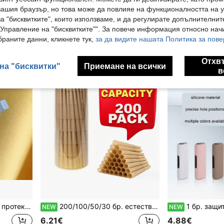
NEW
NEW
вашия браузър, но това може да повлияе на функционалността на у
2.68€
5.48€
а "бисквитките", които използваме, и да регулирате допълнителнит
Голям брой повтарящи се клиенти
"Управление на "бисквитките"". За повече информация относно начи
раните данни, кликнете тук,
за да видите нашата Политика за пове
Отхв
на "бисквитки"
Приемане на всички
в
ащита на кабел за данни на мобилен телефон
200/100/50/30 бр. естествени предварително навити конусни цигарни хартийки, 1-1/4 инча ултра тънки бавно горящи конусни хартийки за навиване с филтърни накрайници/глави за навиване, във форма на тръба, подходящи като подаръци за празници/Свети Валентин и аксесоари за пушене, подаръци за Деня на бащата
1 бр. защитен калъф от течен силикон за LIL AIBLE 3.0, мек силиконов материал, деликатен и приятен за кожата, издръжлив и устойчив на деформация, с прецизни отвори, лек и не обем
NEW
NEW
6.21€
4.88€