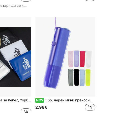
Голям брой повтарящи се клиенти
Преносима торба за пепел, торба за пепел за на открито и пътуване, торба за съхранение на пепел
1 бр. черен мини преносим инструмент за смяна на калъф, подходящ за разглобяване и сглобяване на защитен калъф за IQOS ILUMA I ONE
NEW
2.98€