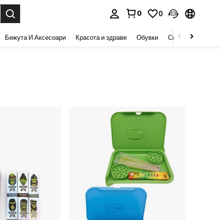
0
0
сене. Press Enter to select.
Бижута И Аксесоари
Красота и здраве
Обувки
Спорт И На Откри