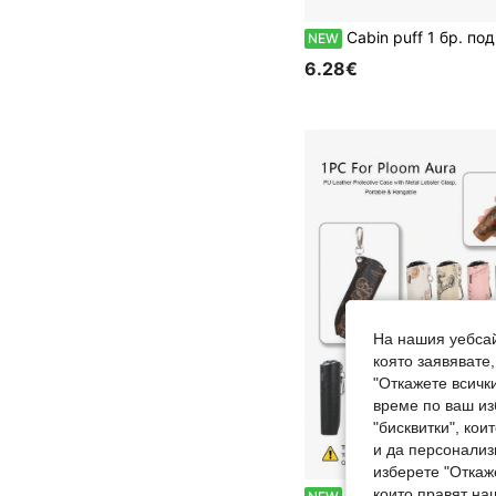
Cabin puff 1 бр. подвижна табла за навиване с котешки десен, отличен инструмент за нави
NEW
6.28€
На нашия уебсай
която заявявате
"Откажете всички
време по ваш из
"бисквитки", ко
и да персонализ
изберете "Откаж
които правят на
1 бр. нов калъф от PU кожа за Ploom Aura, модерен минималистичен персонализиран дизайн с каф