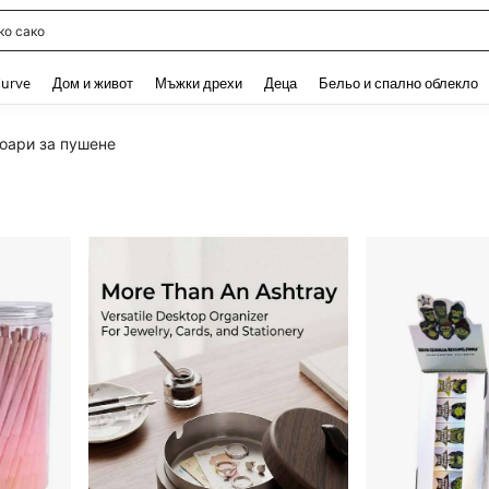
о бельо памук
and down arrow keys to navigate search Наскоро търсени and Откриване на Тър
urve
Дом и живот
Мъжки дрехи
Деца
Бельо и спално облекло
оари за пушене