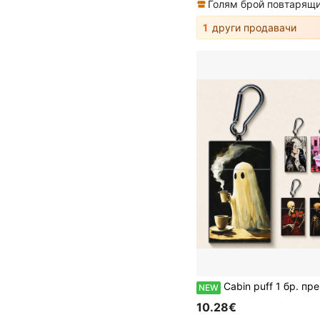
1
други продавачи
Cabin puff 1 бр. преносима пепелница с дизайн за изтегляне, забавна принт с тема Хелоуин, шарк
NEW
10.28€