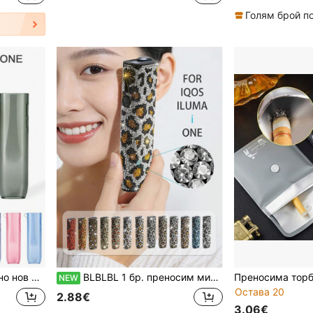
ащане и противохлъзгащо покритие, подходящ за най-новия IQOS ILUMA I ONE 2026
BLBLBL 1 бр. преносим мини черен инструмент за разглобяване, подходящ за разглобяване на защитен калъф на IQOS ILUMA I ONE
NEW
Остава 20
2.88€
3.06€