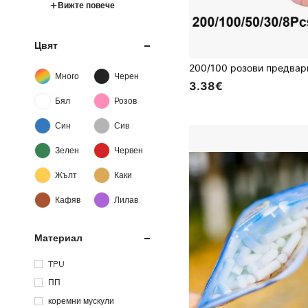
Вижте повече
Цвят
Много
Черен
3.38€
Бял
Розов
Син
Сив
Зелен
Червен
Жълт
Каки
Кафяв
Лилав
Материал
TPU
ПП
коремни мускули