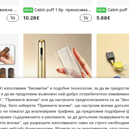
ване, идеален празничен подарък
Cabin puff 1 бр. преносима пепелница с прищяпване Sardine Element с забавен принт и шарка с котечко напомняне, идеален празничен подарък
Cabin puff 1 бр. поднос за навиване с шарка на хам
NEW
NEW
10.28€
5.68€
т използваме "бисквитки" и подобни технологии, за да ви предоста
, и да ви предложим възможно най-добро потребителско изживяван
", "Приемете всички" или да настроите предпочитанията си за "бис
бор. Като изберете "Приемете всички", ще настроим всички допъл
ито ни помагат да анализираме трафика, да предложим подобрени
ираме съдържанието и рекламите, за да допълним пазаруването ви
ете всички", ще разрешите използването само на строго необходими
шият уебсайт функционален. Можете да ги деактивирате, като про
яво мече и метална щипка тип лобстер
BLBLBL 1 бр. нов прозрачен мек калъф от TPU в едноцветен дизайн с отвор за закачане, защитен калъф за 7-мо поколение IQOS ILUMA I ONE, противохлъзгащ се и удароустойчив, подходящ за ежедневна употреба или DIY
3 бр. примък за ключове с разтегащ се държач за запалка, антизагубаваща се връзка за запал