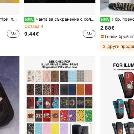
 разнообразния ви вкус, 6 вкусови опции
Чанта за съхранение с холографско златисто фолио и напукан десен, европейски и американски ретро стил с тъмна атмосфера, преносима чанта за аксесоари за пушене за пътуване и автомобил, персонализирана за млади пушачи, от мека кожа с метални щепки, трицветен металически гланц, празничен подарък за Свети Валентин
1 бр. преносим мини инструмент за разглобяване в 
NEW
NEW
Остава 4
2.88€
9.44€
2
други прода