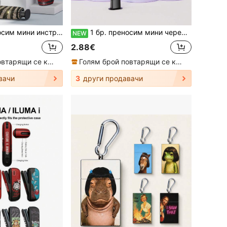
черен цвят, подходящ за разглобяване на защитен калъф на IQOS ILUMA I ONE
1 бр. преносим мини черен инструмент за разглобяване, подходящ за разглобяване на защитен калъф на IQOS ILUMA I ONE
NEW
2.88€
Голям брой повтарящи се клиенти
Голям брой повтарящи се клиенти
вачи
3
други продавачи