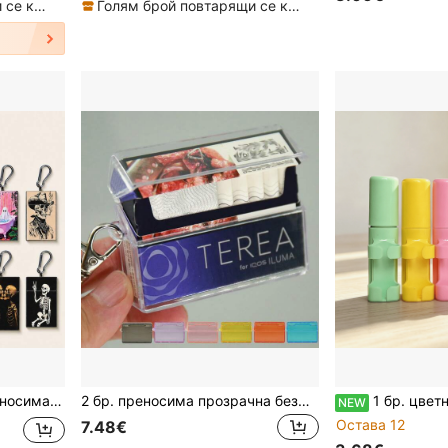
Голям брой повтарящи се клиенти
Голям брой повтарящи се клиенти
а Ghost Reminder, подарък пепелница
2 бр. преносима прозрачна безцветна кутия за съхранение на капсули за пушене с капак за преобръщане за TEREA, от PC материал, устойчива на натиск, удароустойчива и недеформируема, подходяща за подарък за семейство и приятели
1 бр. цветна тръба за съхранение на макарон за запалка, интегрирана сто
NEW
Остава 12
7.48€