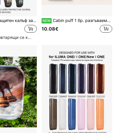
на надраскване, дизайн с пълно покритие, ефективно защитава устройството, прецизни отвори, изчистен модерен стил, персонализиран карикатурен десен, лек и преносим, дава нов вид на устройството, наличен в няколко цвята, стил за двойки, кутия за съхранение, подарък за други
Cabin puff 1 бр. разгъваема преносима пепелница с забавен принт на хипопотам и напомнящ мотив с котка, подарък пепелница
NEW
10.08€
Голям брой повтарящи се клиенти