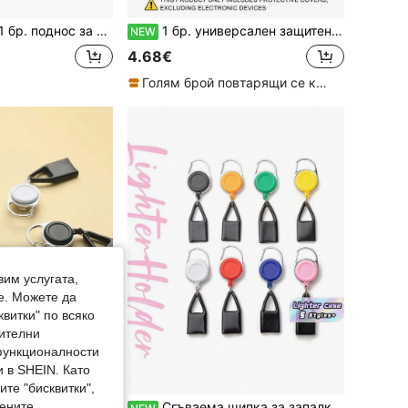
бургер и куче, отличен инструмент за навиване, идеален празничен подарък
1 бр. универсален защитен калъф за IQOS ILUMA ONE/Iluma I One/New ILUMA I ONE Series, от висококачествен прозрачен TPU материал, еднокомпонентно формован, модерен минималистичен бизнес стил, преносим и лек, възстановява усещането за гол уред, едноцветен прозрачен с акцент върху оригиналния цвят на уреда, диагонални райета отдолу за многослоен ефект, удароустойчив и устойчив на надраскване, унисекс стил за двойки, празничен подарък, с отвор за връзка
NEW
4.68€
Голям брой повтарящи се клиенти
вим услугата,
е. Можете да
квитки" по всяко
нителни
 функционалности
 в SHEIN. Като
те "бисквитки",
мените
ка с бяла каишка, лека пластмасова метална щипка за колан, преносим аксесоар за стандартни запалки за ежедневна употреба на открито
Сгъваема щипка за запалка с компактна мека гумена обвивка (17 мм); подходяща за запалки, химикалки, червила и др.