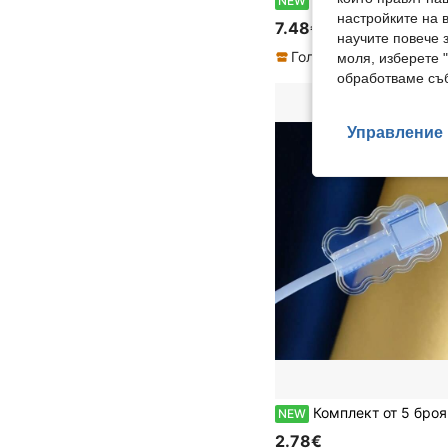
NEW
настройките на 
7.48€
научите повече з
моля, изберете 
обработваме съб
Управление 
Комплект от 5 броя протектори за кабели от TPU, допълнителни протектори за кабели, без батерия, подходящи за з
NEW
2.78€