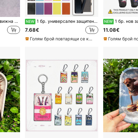
за навиване, идеален празничен подарък
1 бр. универсален защитен калъф от PU кожа за IQOS ILUMA PRIME/Iluma I Prime с сменяем преден капак, износоустойчив защитен панел, модерен минималистичен бизнес стил с персонализирани графити и карикатури, наличен в множество стилове, лесен за монтиране и сваляне, преносим необходим аксесоар за устройства за пушене, унисекс стил за двойки, празничен подарък, мека повърхност от PU кожа, устойчив на отпечатъци и удари, тънко прилепване към корпуса на устройството без излишна обемност, плавно отваряне и затваряне без разхлабване
1 бр. нов защитен калъф за IQOS ILUMA / ILUMA I, от подбрана PU кожа, приятен на допир, противохлъзгащ се, пълна защита, удароустойчив, устойчив на отпечатъци, износоустойчив, устойчив 
NEW
NEW
7.68€
11.08€
Голям брой повтарящи се клиенти