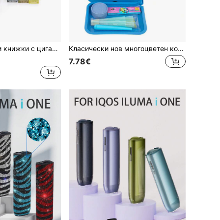
гарни хартийки, лесни за навиване, идеални за любители на ръчно навиване, многобройен комплект за дома и партита, аксесоари за пушене, подарък за празници и рожден ден
Класически нов многоцветен комплект от 4 части с подвижна табла и капак, включва двуслоен пластмасов мелак 5,5 см * 2,6 см, подвижна табла 19,8 см * 14,8 см, премиум цигарки за навиване 110 мм, 8 бр. конуси, лесен за почистване и съхранение, лесен за навиване, подходящ за пушачи, идеален подарък за Деня на майката, Деня на бащата, Свети Валентин, Коледа, рожден ден, Нова година и празници
7.78€