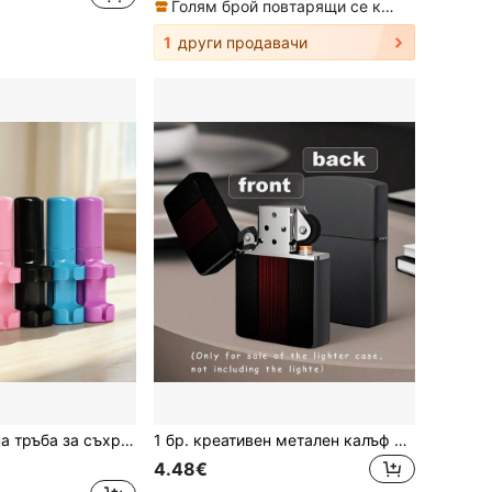
Голям брой повтарящи се клиенти
1
други продавачи
йка, запечатан преносим пластмасов защитен калъф против падане за еднократна запалка, аксесоари за пушене
1 бр. креативен метален калъф за запалка в черно с 2D HD печат, удароустойчив и устойчив на натиск, лек дизайн, високопрецизен текстурен печат, класически червено-черен райен десен, подходящ за мъже като подарък или за лична употреба, излъчва персонализиран стил и вкус
4.48€