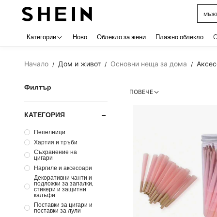
мъжк
Use up 
Категории
Ново
Облекло за жени
Плажно облекло
C
Начало
Дом и живот
Основни неща за дома
Аксес
/
/
/
Филтър
ПОВЕЧЕ
КАТЕГОРИЯ
Пепелници
Хартия и тръби
Съхранение на
цигари
Наргиле и аксесоари
Декоративни чанти и
подложки за запалки,
стикери и защитни
калъфи
Поставки за цигари и
поставки за лули