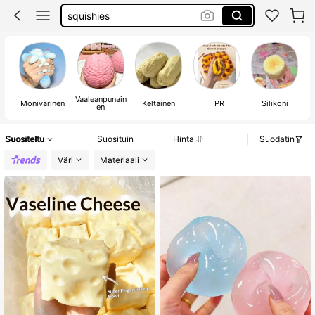
butter squishy
squishy 1€
squishy
Vaaleanpunain
Monivärinen
Keltainen
TPR
Silikoni
en
Suositeltu
Suosituin
Hinta
Suodatin
Väri
Materiaali