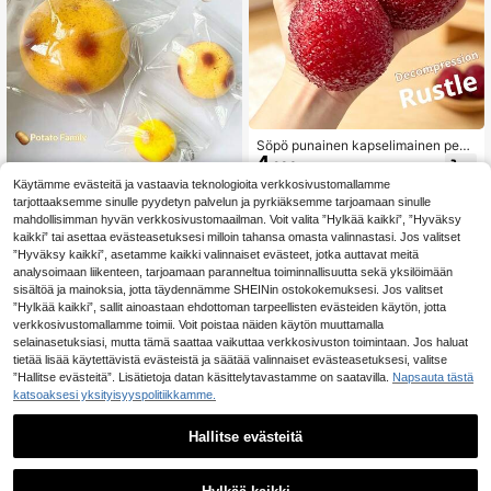
lelu, minilelu, kylpylelu, joulukoulut
arvikkeet, stressipallo, syntymäpäiv
älahja-joululahja-halloweenlahja-t
äydellinen lahja-lahja, lapsille
Söpö punainen kapselimainen peh
4
meä puristelu-lelu, vedellä täytetty
.98€
stressipallo ahdistuksen lievityksee
Käytämme evästeitä ja vastaavia teknologioita verkkosivustomallamme
1 kpl 10 cm Jumbo hitaasti nouseva
n ja rentoutumiseen, realistinen hed
tarjottaaksemme sinulle pyydetyn palvelun ja pyrkiäksemme tarjoamaan sinulle
5
peruna-squishy puristelu-lelu, moc
elmäpuristelu-lelu – sopii aikuisille j
.25€
mahdollisimman hyvän verkkosivustomaailman. Voit valita ”Hylkää kaikki”, ”Hyväksy
hi-tekstuuri, stressinlievittävä peru
a nuorille, toimistopöydän koristeek
na lapsille, syntymäpäiväyllätyslahj
si, hauska lahja, stressinlievityslelu,
kaikki” tai asettaa evästeasetuksesi milloin tahansa omasta valinnastasi. Jos valitset
a
joulustressipallo, syntymäpäivä/täy
”Hyväksy kaikki”, asetamme kaikki valinnaiset evästeet, jotka auttavat meitä
dellinen lahja
analysoimaan liikenteen, tarjoamaan paranneltua toiminnallisuutta sekä yksilöimään
sisältöä ja mainoksia, jotta täydennämme SHEINin ostokokemuksesi. Jos valitset
”Hylkää kaikki”, sallit ainoastaan ehdottoman tarpeellisten evästeiden käytön, jotta
verkkosivustomallamme toimii. Voit poistaa näiden käytön muuttamalla
selainasetuksiasi, mutta tämä saattaa vaikuttaa verkkosivuston toimintaan. Jos haluat
tietää lisää käytettävistä evästeistä ja säätää valinnaiset evästeasetuksesi, valitse
”Hallitse evästeitä”. Lisätietoja datan käsittelytavastamme on saatavilla.
Napsauta tästä
katsoaksesi yksityisyyspolitiikkamme.
Hallitse evästeitä
1
0