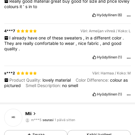
Really
good
material
great
buy
good
for
size
and
price
lovley
colours
it
’
s
in
to
Hyödyllinen
(6)
4***7
Väri: Armeijan vihreä / Koko: L
I
already
have
one
of
these
sweaters
,
in
a
different
color
.
They
are
really
comfortable
to
wear
,
nice
fabric
,
and
good
quality
.
Hyödyllinen
(1)
s***2
Väri: Harmaa / Koko: M
Product Quality:
lovely
material
Color Difference:
colour
as
pictured
Smell Description:
no
smell
Hyödyllinen
(1)
6K Seuraajat
4.85
Mli
m***5
seurasi
1 päivä sitten
6K Seuraajat
4.85
Seuraa
Kaikki tuotteet