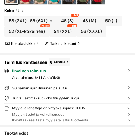
Koko
EU
3 left
58
(2XL)
-
66
(6XL)
46
(S)
48
(M)
50
(L)
28 left
15 left
52
(XL-kokoinen)
54
(XXL)
56
(XXXL)
Kokotaulukko
Tarkista kokoni
Toimitus kohteeseen
Austria
Ilmainen toimitus
Arv. toimitus:
6-11 Arkipäivät
30 päivän ajan ilmainen palautus
Turvalliset maksut · Yksityisyyden suoja
Myyjä ja lähettäjä on yrityskauppias: SHEIN
Myyjän tiedot ja velvollisuudet
Ilmoittaaksesi tästä myyjästä ja/tai tuotteesta
Tuotetiedot