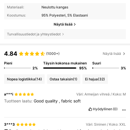
Materiaali:
Neulottu kangas
Koostumus:
95% Polyesteri, 5% Elastaani
Näytä lisää
Turvallisuustiedot ja yhteystiedot
4.84
(1000+)
Näytä lisää
Pieni
Täysin kokonsa mukainen
Suuri
2%
95%
3%
Nopea logistiikka
(14)
Ostaa takaisin
(1)
Ei hajua
(32)
a***i
Väri: Armeijan vihreä / Koko: M
Tuotteen laatu:
Good
quality
,
fabric
soft
Hyödyllinen
(0)
3***3
Väri: Sininen / Koko: XXL