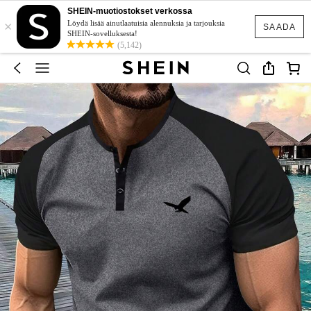
SHEIN-muotiostokset verkossa
×
Löydä lisää ainutlaatuisia alennuksia ja tarjouksia
SAADA
SHEIN-sovelluksesta!
(5,142)