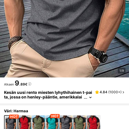
1/9
9
.89€
Alkaen
Kesän uusi rento miesten lyhythihainen t-pai
4.84
(
1000+
)
ta, jossa on henley-pääntie, amerikkalai
styyliset painatusshortsit matkoille/lomi
lle/ulkoiluun ja retkeilyyn
Väri: Harmaa