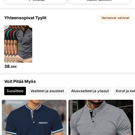
6K Seuraajat
4.85
Yhteensopivat Tyylit
Vastaavat valinnat
6K Seuraajat
4.85
6K Seuraajat
4.85
6K Seuraajat
4.85
6K Seuraajat
4.85
38
.49€
6K Seuraajat
4.85
Voit Pitää Myös
Suosittele
Vaatteet ja asusteet
Alusvaatteet ja yöasut
Korut ja kel
6K Seuraajat
4.85
6K Seuraajat
4.85
6K Seuraajat
4.85