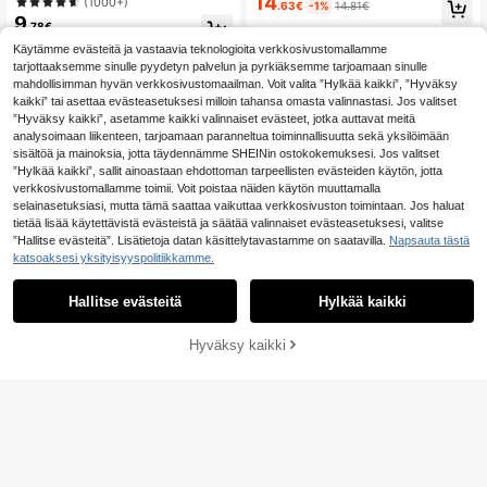
14
sten Slim Fit -kirjainkuvioinen pyör
istuva urheilupoolopaita napeilla, h
(1000+)
.63€
-1%
14.81€
eä kaula-aukkoinen lyhythihainen
engittävä rento urheilupoolopaita, e
9
.78€
T-paita, kesäiset miesten t-paidat, r
urooppalainen ja amerikkalainen ke
ento muotoilu
sätyyli
Käytämme evästeitä ja vastaavia teknologioita verkkosivustomallamme
tarjottaaksemme sinulle pyydetyn palvelun ja pyrkiäksemme tarjoamaan sinulle
mahdollisimman hyvän verkkosivustomaailman. Voit valita ”Hylkää kaikki”, ”Hyväksy
kaikki” tai asettaa evästeasetuksesi milloin tahansa omasta valinnastasi. Jos valitset
”Hyväksy kaikki”, asetamme kaikki valinnaiset evästeet, jotka auttavat meitä
analysoimaan liikenteen, tarjoamaan paranneltua toiminnallisuutta sekä yksilöimään
sisältöä ja mainoksia, jotta täydennämme SHEINin ostokokemuksesi. Jos valitset
”Hylkää kaikki”, sallit ainoastaan ehdottoman tarpeellisten evästeiden käytön, jotta
verkkosivustomallamme toimii. Voit poistaa näiden käytön muuttamalla
selainasetuksiasi, mutta tämä saattaa vaikuttaa verkkosivuston toimintaan. Jos haluat
tietää lisää käytettävistä evästeistä ja säätää valinnaiset evästeasetuksesi, valitse
”Hallitse evästeitä”. Lisätietoja datan käsittelytavastamme on saatavilla.
Napsauta tästä
katsoaksesi yksityisyyspolitiikkamme.
Hallitse evästeitä
Hylkää kaikki
Hyväksy kaikki
Lisää ostoskoriin
6
Eurooppalais- ja amerikkalaistyylin
12
en miesten t-paita, rento väriblokki
.86€
GRDR
kuvioinen vohvelikuvioinen lyhythi
GRDR Miesten yksivärinen lyhythih
hainen t-paita
7
ainen vetoketjullinen rento ja monip
.38€
uolinen T-paita