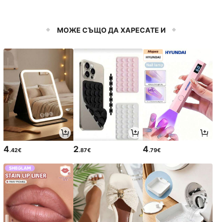
МОЖЕ СЪЩО ДА ХАРЕСАТЕ И
4
2
4
.42€
.87€
.79€