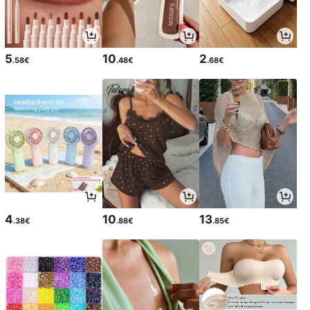
5
10
2
.58€
.48€
.68€
4
10
13
.38€
.88€
.85€