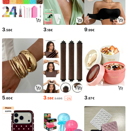
3
3
9
.58€
.18€
.99€
5
3
3
.60€
.58€
.87€
3.68€
-2%