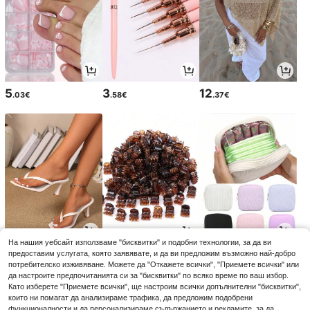
5
3
12
.03€
.58€
.37€
На нашия уебсайт използваме "бисквитки" и подобни технологии, за да ви
13
2
2
предоставим услугата, която заявявате, и да ви предложим възможно най-добро
.06€
.68€
.78€
потребителско изживяване. Можете да "Откажете всички", "Приемете всички" или
да настроите предпочитанията си за "бисквитки" по всяко време по ваш избор.
Като изберете "Приемете всички", ще настроим всички допълнителни "бисквитки",
които ни помагат да анализираме трафика, да предложим подобрени
функционалности и да персонализираме съдържанието и рекламите, за да