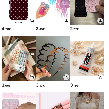
4
3
2
.70€
.45€
.77€
3
3
3
.05€
.47€
.15€