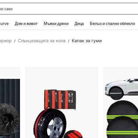
о сако
and down arrow keys to navigate search Наскоро търсени and Откриване на Тър
urve
Дом и живот
Мъжки дрехи
Деца
Бельо и спално облекло
ериор
Слънцезащита за кола
Капак за гуми
/
/