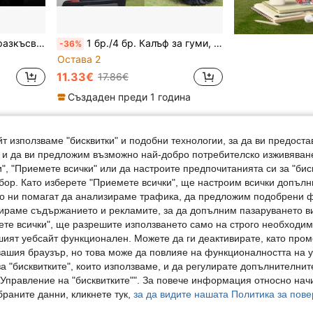
уми, водоустойчиви и прахоустойчиви чанти за съхранение
1 бр./4 бр. Калъф за гуми, Тафта калъф за резервна гума, Чанта за съхранение на зимни гуми, Протектор за колела
-36%
Остава 2
11.33€
17.86€
Създаден преди 1 година
1
Общо 1 страници
т използваме "бисквитки" и подобни технологии, за да ви предоста
, и да ви предложим възможно най-добро потребителско изживяван
", "Приемете всички" или да настроите предпочитанията си за "бис
бор. Като изберете "Приемете всички", ще настроим всички допъл
ито ни помагат да анализираме трафика, да предложим подобрени
ираме съдържанието и рекламите, за да допълним пазаруването ви
ете всички", ще разрешите използването само на строго необходими
шият уебсайт функционален. Можете да ги деактивирате, като про
вашия браузър, но това може да повлияе на функционалността на у
а "бисквитките", които използваме, и да регулирате допълнителнит
"Управление на "бисквитките"". За повече информация относно начи
раните данни, кликнете тук,
за да видите нашата Политика за пове