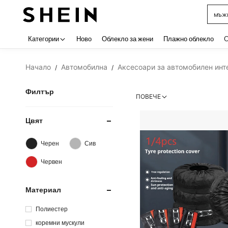
мъжк
Use up 
Категории
Ново
Облекло за жени
Плажно облекло
C
Начало
Автомобилна
Аксесоари за автомобилен инт
/
/
Филтър
ПОВЕЧЕ
Цвят
Черен
Сив
Червен
Материал
Полиестер
коремни мускули