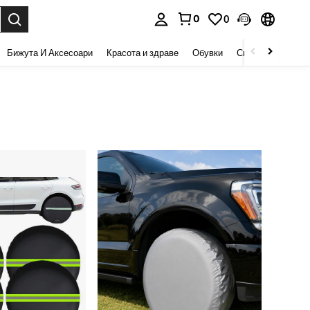
0
0
сене. Press Enter to select.
Бижута И Аксесоари
Красота и здраве
Обувки
Спорт И На Откри