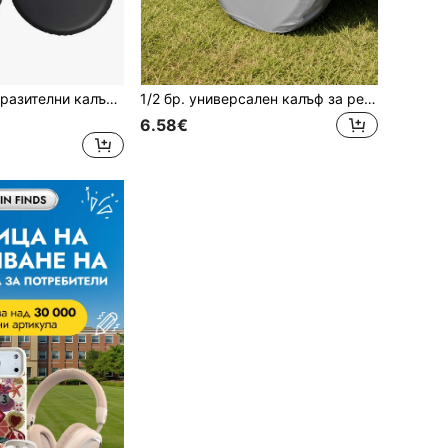
2/4 бр. Светлоотразителни калъфи за гуми, водоустойчиви чанти за съхранение на резервни гуми със защита от слънце/дъжд/сняг/прах, подходящи за камиони, ремаркета, кемпери и каравани
1/2 бр. универсален калъф за резервна гума, издръжлив водоустойчив и UV-устойчив протектор за колелен главен узел, подходящ за гуми 25-26 инча, всесезонен прахоустойчив, устойчив на замразяване, топлина и корозия, за SUV, RV, кемпер и ремарке
6.58€