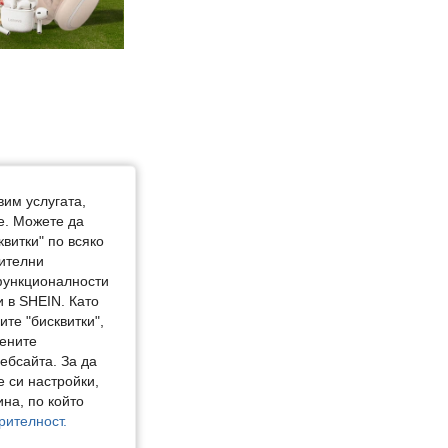
вим услугата,
е. Можете да
квитки" по всяко
нителни
 функционалности
 в SHEIN. Като
те "бисквитки",
мените
ебсайта. За да
е си настройки,
на, по който
рителност.