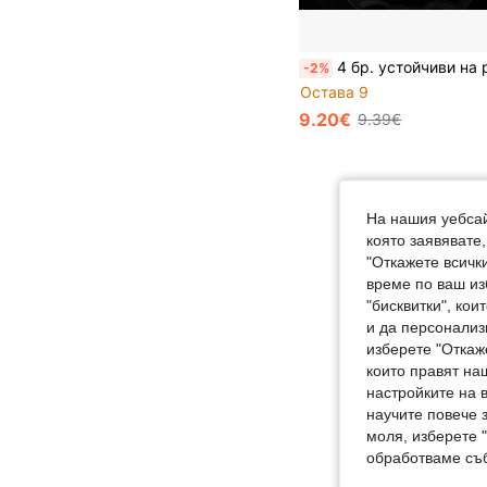
4 бр. устойчиви на разкъсване калъфи за гуми, подходящи за повечето превозни средства, използвани за съхранение и транспортиране на автомобилни г
-2%
Остава 9
9.20€
9.39€
На нашия уебсай
която заявявате
"Откажете всички
време по ваш из
"бисквитки", ко
и да персонализ
изберете "Откаж
които правят на
настройките на 
научите повече з
моля, изберете 
обработваме съб