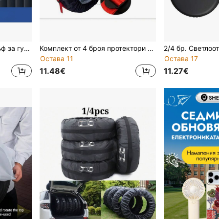
1/4 бр. универсален калъф за гума, пълно покритие за защита на главината на колелото, прахоустойчива и водоустойчива торба за съхранение от Оксфорд плат, калъф за резервна гума, аксесоари за автомобилни гуми, съвместим с гуми от 13-23 инча
Комплект от 4 броя протектори за автомобилни гуми с червена тъкана дръжка и дизайн с връзки - подходящи за автомобили, кемпери, каравани, зимна защита за гуми, лесни за монтаж, протектори за гуми
Остава 11
Остава 17
11.48€
11.27€