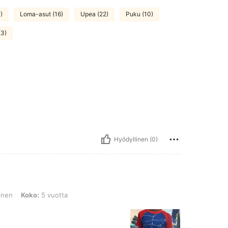
)
Loma-asut (16)
Upea (22)
Puku (10)
(3)
Hyödyllinen (0)
o: 5 vuotta
inen
Koko:
5 vuotta