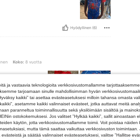
Hyödyllinen (6)
o: 8 vuotta
inen
Koko:
8 vuotta
tä ja vastaavia teknologioita verkkosivustomallamme tarjottaaksemme 
iäksemme tarjoamaan sinulle mahdollisimman hyvän verkkosivustomaailm
”Hyväksy kaikki” tai asettaa evästeasetuksesi milloin tahansa omasta val
 kaikki”, asetamme kaikki valinnaiset evästeet, jotka auttavat meitä an
amaan paranneltua toiminnallisuutta sekä yksilöimään sisältöä ja mainoksi
Hyödyllinen (4)
Nin ostokokemuksesi. Jos valitset ”Hylkää kaikki”, sallit ainoastaan
steiden käytön, jotta verkkosivustomallamme toimii. Voit poistaa näiden
vosteluja
nasetuksiasi, mutta tämä saattaa vaikuttaa verkkosivuston toimintaan. 
ä evästeistä ja säätää valinnaiset evästeasetuksesi, valitse ”Hallitse eväs