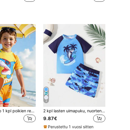
4
SHEIN Bubblio 1 kpl poikien rento, mukava, muodikas, käytännöllinen, monipuolinen, söpö, pehmeä, haikuvioinen uimapuku, sopii lomailuun, kevääseen/kesään
2 kpl lasten uimapuku, nuorten poikien uimashortsit ja shortsit, ranta-asusetti
9.87€
Perustettu 1 vuosi sitten