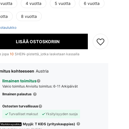
 vuotta
4 vuotta
5 vuotta
6 vuotta
otta
8 vuotta
otaulukko
LISÄÄ OSTOSKORIIN
e jopa
10
SHEIN-pistettä, jotka lasketaan kassalla
mitus kohteeseen
Austria
Ilmainen toimitus
Vakio toimitus
Arvioitu toimitus: 6-11 Arkipäivät
Ilmainen palautus
Ostosten turvallisuus
Turvalliset maksut
Yksityisyyden suoja
Myyjä: T KIDS (yrityskauppias)
Markkinapaikka