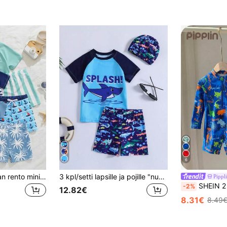
6
SHEIN Nuoren pojan rento minimalistinen klassinen cool lomatyylinen kokospuukuvioinen väriblokki-patchwork-uimapuku, tekstigrafiikkaprintti, slim fit, pyöreä pääntie, pitkähihainen, yhdenosainen, sopii kesään, rannalle, lomalle ja uintiin
3 kpl/setti lapsille ja pojille "nuori poika" kirjain- ja sarjakuvahaikuvioinen lyhythihainen uimapuku, uimashortsit ja uimalakki
Pippl
SHEIN 2 kpl/setti nuorille pojille söpö sarjakuvakuvioine
-2%
12.82€
8.31€
8.49