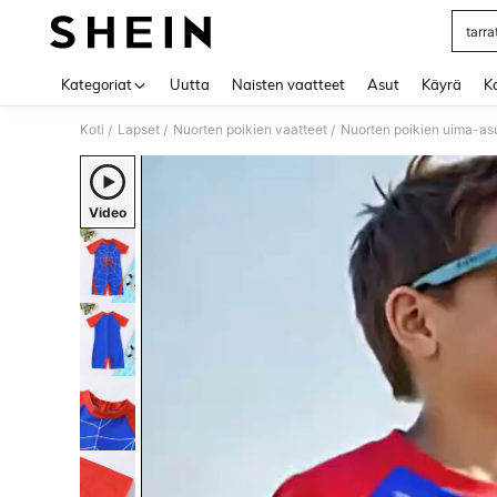
tarra
Use up 
Kategoriat
Uutta
Naisten vaatteet
Asut
Käyrä
Ko
Koti
Lapset
Nuorten poikien vaatteet
Nuorten poikien uima-as
/
/
/
Video