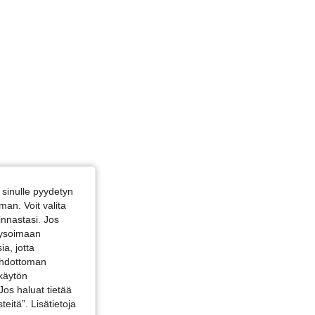
sinulle pyydetyn
an. Voit valita
innastasi. Jos
alysoimaan
a, jotta
 ehdottoman
 käytön
Jos haluat tietää
teitä”. Lisätietoja