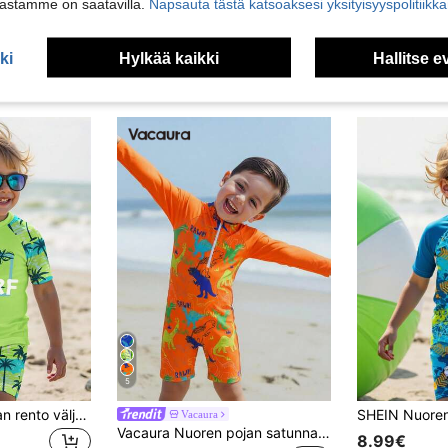
vastamme on saatavilla.
Napsauta tästä katsoaksesi yksityisyyspolitiik
ki
Hylkää kaikki
Hallitse e
5
SHEIN Nuoren pojan rento väljä istuvuus pyöreä kaula-aukkoinen lyhythihainen t-paita ja shortsit uima-asusetti, sopii kesään
Vacaura
Vacaura Nuoren pojan satunnaisvärinen dinosauruskuvioinen yksiosainen uimapuku kesälomalle
8.99€