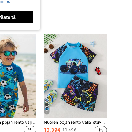
kamme.
västeitä
4
SHEIN Nuoren pojan rento väljä istuvuus pyöreä kaula-aukkoinen lyhythihainen t-paita ja shortsit, uimashortsit, sopivat kesään
Nuoren pojan rento väljä istuvuus pyöreä kaula-aukkoinen lyhythihainen t-paita ja shortsit uima-asusetti, sopii kesään
10.39€
10.49€