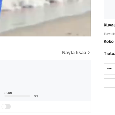
Kuva
Turvalli
Koko 
Näytä lisää
Tieto
Suuri
0%