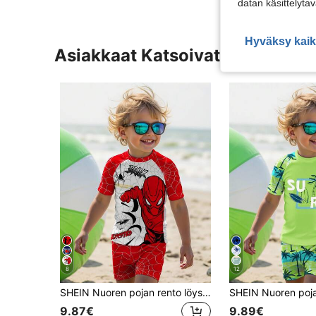
datan käsittelyta
Hyväksy kaik
Asiakkaat Katsoivat Myös
8
12
SHEIN Nuoren pojan rento löysä pyöreä kaula-aukkoinen lyhythihainen t-paita ja shortsit uima-asusetti, sopii kesälle, klassinen hämähäkinverkkokuosi, hämähäkkisankarin sarjakuvakuva, sopii surffaukseen, sopii lomalle
9.87€
9.89€