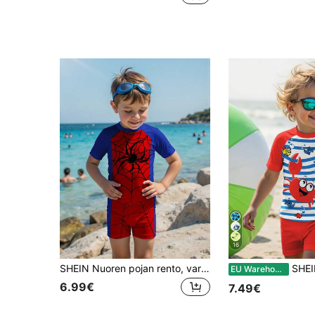
16
SHEIN Nuoren pojan rento, vartalonmyötäinen, pyöreä kaula-aukkoinen, lyhythihainen uimapukusetti, sopii kesään, leikkisä, tyylikäs, klassinen väriblokkaus, hämähäkkikuvio, sopii surffaukseen, rantalomaan, uimiseen
SHEIN 2 kpl/setti poikien rento löysä pyöreä kaula-a
EU Warehouse
6.99€
7.49€