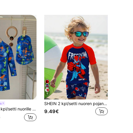
8
SHEIN 2 kpl/setti nuoren pojan rento löysä pyöreä kaula-aukkoinen lyhythihainen t-paita ja shortsit uima-asut, sopivat kesälle, klassinen hämähäkkisankari-graafinen painatus, hämähäkinverkkokuvio, sopivat surffaukseen, uimiseen, rannalle
in
n väripaletti pitkähihainen ihottuma-asu ja hattu uimapukusarja, sopii rannalle, uima-altaalle, keväälle/kesälle
9.49€
€