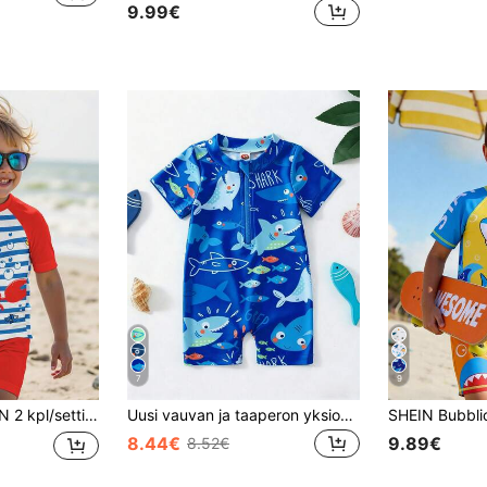
9.99€
7
9
ukkoinen lyhythihainen t-paita ja shortsit uima-asut, sopivat kesälle, klassinen meriraitakuosi, söpö rapugraafinen painatus
Uusi vauvan ja taaperon yksiosainen eläinkuvioinen uimapuku, nopeasti kuivuva uima-asu, suojaava uimapuku pojille, kesä
8.44€
9.89€
8.52€