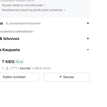
Lähetetään maasta SHEIN
Myyjän tiedot ja velvollisuudet
Ilmoittaaksesi tästä myyjästä ja/tai tuotteesta
us
Ei,Joustamaton,Polyesteri
suustiedot ja yhteystiedot
4.89
59
1.6K
& Istuvuus
4.89
59
1.6K
a Kaupasta
4.89
59
1.6K
T KIDS
Myyjä
L***u
seurasi
1 päivä sitten
4.89
59
1.6K
Arvostelu
Tuotteet
Seuraajat
Kaikki tuotteet
Seuraa
4.89
59
1.6K
4.89
59
1.6K
4.89
59
1.6K