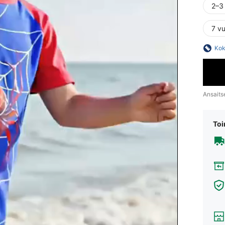
2–3
7 vu
Kok
Ansaits
Toi