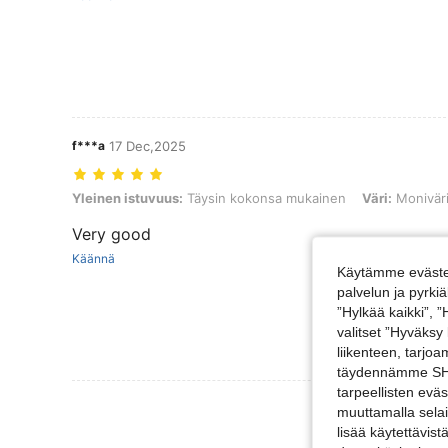
f***a
17 Dec,2025
Yleinen istuvuus: Täysin kokonsa mukainen, Väri: Monivärinen, Kok
Yleinen istuvuus:
Täysin kokonsa mukainen
Väri:
Monivär
Very good
Käännä
Käytämme evästei
palvelun ja pyrk
”Hylkää kaikki”, 
valitset ”Hyväksy
liikenteen, tarjo
täydennämme SHEI
tarpeellisten evä
Näytä Lisää Ar
muuttamalla selai
lisää käytettävist