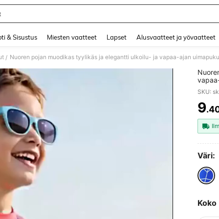
t
and down arrow keys to navigate search Äskettäin haettu and Haku Löytö. Press 
ti & Sisustus
Miesten vaatteet
Lapset
Alusvaatteet ja yövaatteet
ut
/
Nuoren
vapaa-
digitaa
SKU: s
UV-suo
9
.4
PR
Il
Väri:
Koko