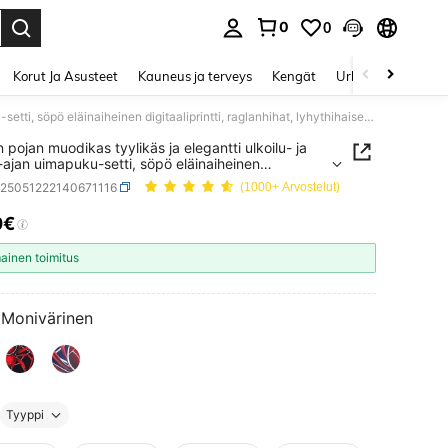
0
0
Enter to select.
Korut Ja Asusteet
Kauneus ja terveys
Kengät
Urheilu & Ulkoilu
Nuoren pojan muodikas tyylikäs ja elegantti ulkoilu- ja vapaa-ajan uimapuku-setti, söpö eläinaiheinen digitaaliprintti, raglanhihat, lyhythihaiset shortsit, kesä, UV-suojapaita
 pojan muodikas tyylikäs ja elegantti ulkoilu- ja
ajan uimapuku-setti, söpö eläinaiheinen
liprintti, raglanhihat, lyhythihaiset shortsit, kesä,
k25051222140671116
(1000+ Arvostelut)
japaita
0€
ICE AND AVAILABILITY
mainen toimitus
Monivärinen
Tyyppi