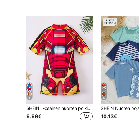
6
13
SHEIN 1-osainen nuorten poikien poikien rento urheiluuimapuku robottikuvioisilla leggingseillä lasten asut nuorten poikien vaatteet takaisin kouluun poikien setti sopii ulkoiluun lasten uimapuvut sopivat kevääseen, kesään
9.99€
10.13€