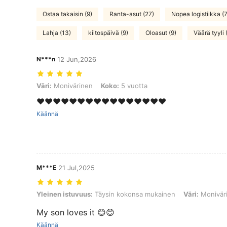
Ostaa takaisin (9)
Ranta-asut (27)
Nopea logistiikka (7
Lahja (13)
kiitospäivä (9)
Oloasut (9)
Väärä tyyli 
N***n
12 Jun,2026
Väri: Monivärinen, Koko: 5 vuotta
Väri:
Monivärinen
Koko:
5 vuotta
❤️❤️❤️❤️❤️❤️❤️❤️❤️❤️❤️❤️❤️❤️❤️❤️
Käännä
M***E
21 Jul,2025
Yleinen istuvuus: Täysin kokonsa mukainen, Väri: Monivärinen, Kok
Yleinen istuvuus:
Täysin kokonsa mukainen
Väri:
Monivär
My son loves it 😊😊
Käännä