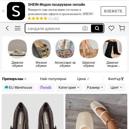
токчета
SHEIN-Модно пазаруване онлайн
×
Намерете още ексклузивни отстъпки и
чехли
ВЗЕМЕТЕ
допълнителни оферти в приложението SHEIN!
(5,142)
сандали
сандали дамски
чехли дамски
токчета
Дамски
Мъжки
Аксесоари за
Широки
Дамски
Да
обувки
обувки
обувки
обувки
модни
ботуши
Препоръчан
Най-популярни
Цена
Филтър
EU Warehouse
Категория
Размер
Цвят