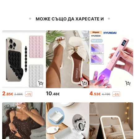
МОЖЕ СЪЩО ДА ХАРЕСАТЕ И
2
10
4
.85€
.48€
.53€
2.88€
4.79€
-1%
-5%