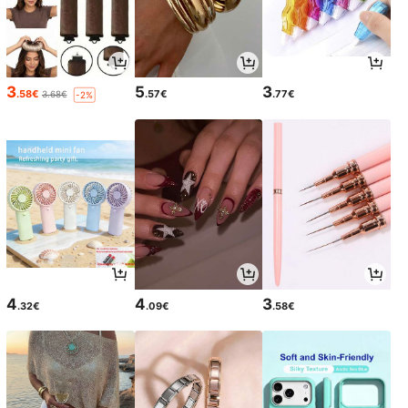
3
5
3
.58€
.57€
.77€
3.68€
-2%
4
4
3
.32€
.09€
.58€