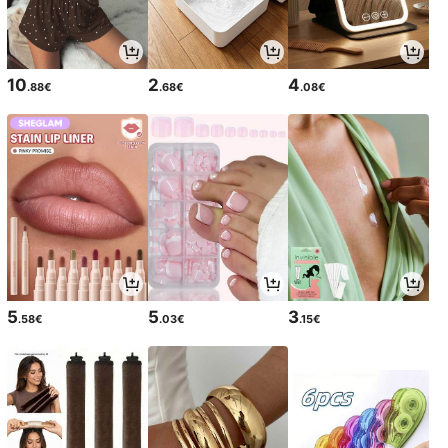
10
2
4
.88€
.68€
.08€
5
5
3
.58€
.03€
.15€