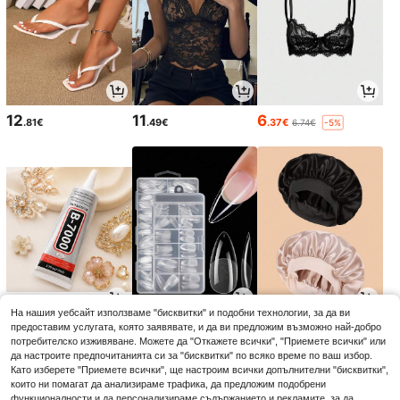
12
11
6
.81€
.49€
.37€
6.74€
-5%
На нашия уебсайт използваме "бисквитки" и подобни технологии, за да ви
3
4
3
предоставим услугата, която заявявате, и да ви предложим възможно най-добро
.08€
.15€
.33€
потребителско изживяване. Можете да "Откажете всички", "Приемете всички" или
да настроите предпочитанията си за "бисквитки" по всяко време по ваш избор.
Като изберете "Приемете всички", ще настроим всички допълнителни "бисквитки",
които ни помагат да анализираме трафика, да предложим подобрени
функционалности и да персонализираме съдържанието и рекламите, за да