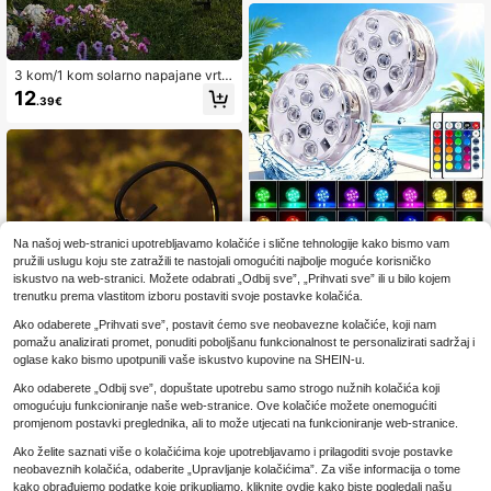
a, svjetla za bazene, svjetla za ribnj
ake, svjetla za vaze, svjetla za kad
e, svjetla za akvarije, svjetla za ulje
pšavanje vodenih biljaka, svjetla za
fontane, podvodna svjetla, plutajuć
3 kom/1 kom solarno napajane vrtn
a svjetla, svjetla za akvarije, podvo
e svjetiljke u obliku ružičastog flami
12
dna rasvjeta, svjetla za ribnjake, ras
.39€
nga, vodootporne dekorativne vanj
vjeta za vodene elemente, svjetla z
ske svjetiljke na kolcu, solarne vrtn
a vrtne ukrase, svjetla za zabave/vj
e svjetiljke flaming, za vrt, terasu, st
enčanja/barove, projekcijska atmos
azu, prilaz, travnjak i dvorište, boži
ferska svjetla
ćni ukras i poklon
Na našoj web-stranici upotrebljavamo kolačiće i slične tehnologije kako bismo vam
2/4 kom RGB LED podvodna svjetla
pružili uslugu koju ste zatražili te nastojali omogućiti najbolje moguće korisničko
s daljinskim upravljačem, stolna LE
12
iskustvo na web-stranici. Možete odabrati „Odbij sve”, „Prihvati sve” ili u bilo kojem
.74€
12.75€
D lampa, pogodno za bazen, spa, a
trenutku prema vlastitom izboru postaviti svoje postavke kolačića.
kvarij, ribnjak, dekoraciju za zabav
u, na baterije, 4 načina rada, 16 boj
Ako odaberete „Prihvati sve”, postavit ćemo sve neobavezne kolačiće, koji nam
a, baterije nisu uključene
pomažu analizirati promet, ponuditi poboljšanu funkcionalnost te personalizirati sadržaj i
oglase kako bismo upotpunili vaše iskustvo kupovine na SHEIN-u.
Ako odaberete „Odbij sve”, dopuštate upotrebu samo strogo nužnih kolačića koji
omogućuju funkcioniranje naše web-stranice. Ove kolačiće možete onemogućiti
promjenom postavki preglednika, ali to može utjecati na funkcioniranje web-stranice.
Ako želite saznati više o kolačićima koje upotrebljavamo i prilagoditi svoje postavke
1 kom Vanjska solarna lampa za zal
neobaveznih kolačića, odaberite „Upravljanje kolačićima”. Za više informacija o tome
ijevanje s leptirom/vretencem, kreat
19
.37€
-1%
19.68€
ivna željezna lampa za zalijevanje
kako obrađujemo podatke koje prikupljamo, kliknite ovdje kako biste pogledali našu