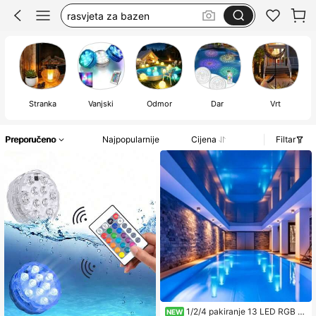
pool led lights
bazen svjetla
pool light
Stranka
Vanjski
Odmor
Dar
Vrt
Preporučeno
Najpopularnije
Cijena
Filtar
1/2/4 pakiranje 13 LED RGB p
NEW