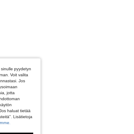
sinulle pyydetyn
an. Voit valita
innastasi. Jos
alysoimaan
a, jotta
 ehdottoman
 käytön
Jos haluat tietää
teitä”. Lisätietoja
kamme.