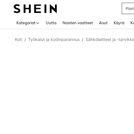
Pöytä
Use up 
Kategoriat
Uutta
Naisten vaatteet
Asut
Käyrä
Ko
Koti
Työkalut ja kodinparannus
Sähkölaitteet ja -tarvikk
/
/