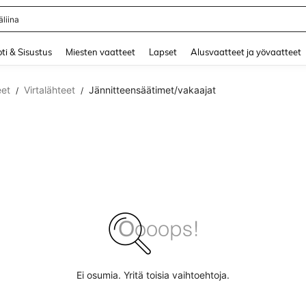
liina
and down arrow keys to navigate search Äskettäin haettu and Haku Löytö. Press 
ti & Sisustus
Miesten vaatteet
Lapset
Alusvaatteet ja yövaatteet
eet
Virtalähteet
Jännitteensäätimet/vakaajat
/
/
Ei osumia. Yritä toisia vaihtoehtoja.