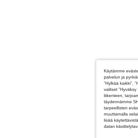
Käytämme evästei
palvelun ja pyrk
”Hylkää kaikki”, 
valitset ”Hyväksy
liikenteen, tarjo
täydennämme SHEI
tarpeellisten evä
muuttamalla selai
lisää käytettävist
datan käsittelyta