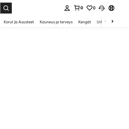
0
0
Enter to select.
Korut Ja Asusteet
Kauneus ja terveys
Kengät
Urheilu & Ulkoilu