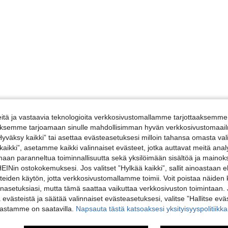
tä ja vastaavia teknologioita verkkosivustomallamme tarjottaaksemme 
iäksemme tarjoamaan sinulle mahdollisimman hyvän verkkosivustomaailm
”Hyväksy kaikki” tai asettaa evästeasetuksesi milloin tahansa omasta val
 kaikki”, asetamme kaikki valinnaiset evästeet, jotka auttavat meitä an
amaan paranneltua toiminnallisuutta sekä yksilöimään sisältöä ja mainoksi
Nin ostokokemuksesi. Jos valitset ”Hylkää kaikki”, sallit ainoastaan
steiden käytön, jotta verkkosivustomallamme toimii. Voit poistaa näiden
nasetuksiasi, mutta tämä saattaa vaikuttaa verkkosivuston toimintaan. 
ä evästeistä ja säätää valinnaiset evästeasetuksesi, valitse ”Hallitse eväs
vastamme on saatavilla.
Napsauta tästä katsoaksesi yksityisyyspolitiik