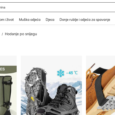
ina
and down arrow keys to navigate search Nedavno pretraživano and Pretraživanje i
m i život
Muška odjeća
Djeca
Donje rublje i odjeća za spavanje
Hodanje po snijegu
/