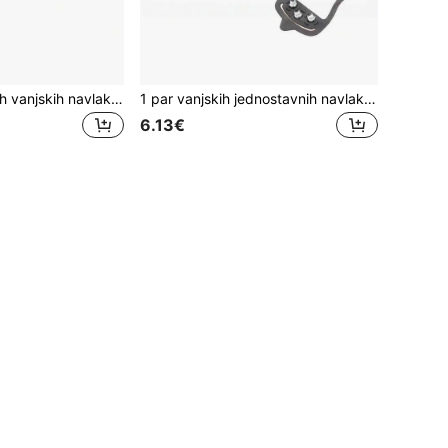
1 par jednostavnih vanjskih navlaka za ledene dereze s 26 zuba za planinarenje i snijeg, protukliznih s čičak trakom, od nehrđajućeg čelika za led, dostupnih u više veličina
1 par vanjskih jednostavnih navlaka za cipele s 8 zubaca protiv klizanja, kopački za led, prijenosnih za profesionalno penjanje, protiv klizanja na ledu i snijegu, planinarenje, planinarenje na otvorenom
6.13€