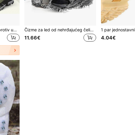
Vanjske gamaše za noge protiv ugriza zmija, štitnici za koljena protiv ogrebotina za planinarenje i kampiranje, navlake za krplje, štitnici za noge, štitnici za noge od zmijske kože, uniseks podesivi štitnici za noge protiv zmija, pogodni za lov, aktivnosti na otvorenom i poljoprivredne radove
Čizme za led od nehrđajućeg čelika s 23 zuba, protuklizne navlake za cipele, uniseks, pogodne za planinarenje, ribolov, hodanje, penjanje, planinarenje i druge aktivnosti na otvorenom
11.66€
4.04€