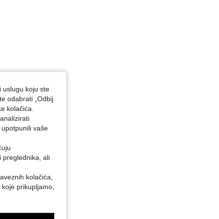
i uslugu koju ste
te odabrati „Odbij
ke kolačića.
nalizirati
 upotpunili vaše
ćuju
preglednika, ali
baveznih kolačića,
 koje prikupljamo,