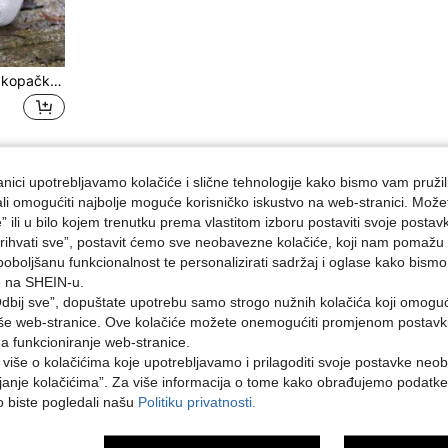
1 par vanjskih protukliznih kopački za proklizavanje, mini moderne navlake za cipele s 10 zubaca, kreativni dizajn izrađen od TPE + manganskog čelika, pogodne za muškarce i žene, primjenjive za planinarenje, ribolov na ledu, skijanje i svakodnevni život
1
Ukupno 1 stranica
nici upotrebljavamo kolačiće i slične tehnologije kako bismo vam pružil
ojali omogućiti najbolje moguće korisničko iskustvo na web-stranici. Može
e” ili u bilo kojem trenutku prema vlastitom izboru postaviti svoje postav
ihvati sve”, postavit ćemo sve neobavezne kolačiće, koji nam pomažu a
poboljšanu funkcionalnost te personalizirati sadržaj i oglase kako bismo
e na SHEIN-u.
dbij sve”, dopuštate upotrebu samo strogo nužnih kolačića koji omogu
aše web-stranice. Ove kolačiće možete onemogućiti promjenom postavki 
na funkcioniranje web-stranice.
i više o kolačićima koje upotrebljavamo i prilagoditi svoje postavke neo
janje kolačićima”. Za više informacija o tome kako obrađujemo podatke
ko biste pogledali našu
Politiku privatnosti.