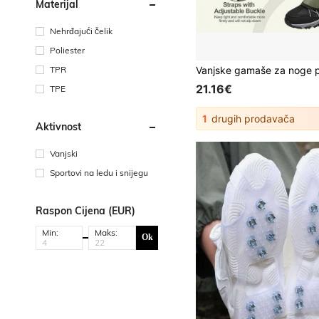
Materijal
Nehrđajući čelik
Poliester
TPR
21.16€
TPE
1
drugih prodavača
Aktivnost
Vanjski
Sportovi na ledu i snijegu
Raspon Cijena (EUR)
Min:
Maks:
Ok