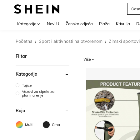
Cosm
Use up 
Kategorije
Novi U
Ženska odjeća
Plaža
Krivulja
Do
Početna
Sport i aktivnosti na otvorenom
Zimski sportovi
/
/
Filtar
Više
Kategorija
Tajice
Vezovi za cipele za
planinarenje
Boja
Multi
Crna