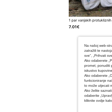
7.01€
Na našoj web-stra
zatražili te nast
sve”, „Prihvati sv
Ako odaberete „Pr
promet, ponuditi 
iskustvo kupovin
Ako odaberete „O
funkcioniranje n
to može utjecati 
Ako želite saznat
odaberite „Upravl
kliknite ovdje ka