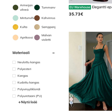
Armeijan
Elegantti epäsymmetrinen olkapää, seksikäs tyköistuva juhlamekko, r
EU Warehouse
Tummanvihreä
vihreä
35.73€
Mintunvihreä
Kahvinruskea
Kulta
Samppanja
Malvan
Aprikoosi
violetti
Materiaali
Neulottu kangas
Polyesteri
Kangas
Kudottu kangas
Polyvinyylikloridi
Polyuretaani (PU)
Näytä lisää
9