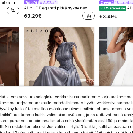
Elegantti smaragdinvihreä pitkä morsiusneitomekko, hihaton neliönmuotoinen pääntie, vintage-tyylinen juhlava iltapuku, epäsymmetrinen yksityiskohta ja nyöritysselkä, laskeutuva kudottu kangas, sopii romanttisiin tilaisuuksiin, juhliin, burgundinpunainen kokoontumisiltapuku, kouluunpaluu, Halloween, valmistujaiskausi
ADYCE
#Juhlamekk
ADYCE Elegantti pitkä syksyinen juhlapuku, solmukaulus, korkea vyötärö, laskostettu, korkea halkio ja avoin selkä
ADYCE Elegantti paljettitilkkutäy
EU Warehouse
69.29€
63.49€
tä ja vastaavia teknologioita verkkosivustomallamme tarjottaaksemme 
iäksemme tarjoamaan sinulle mahdollisimman hyvän verkkosivustomaailm
”Hyväksy kaikki” tai asettaa evästeasetuksesi milloin tahansa omasta val
 kaikki”, asetamme kaikki valinnaiset evästeet, jotka auttavat meitä an
5
amaan paranneltua toiminnallisuutta sekä yksilöimään sisältöä ja mainoksi
Naisten elegantti seksikäs rombinen paljettikoristeinen minijuhlamekko
Aliao
Nin ostokokemuksesi. Jos valitset ”Hylkää kaikki”, sallit ainoastaan
ALIAO naisten elegantti vintage-tyylinen pölynsininen kiiltävä röyhelöhelmainen pliseerattu yläosallinen pitkä mekko, romanttinen hienostunut mekko, hääkauteen, treffeille ja päivittäiseen käyttöön, naisten midimekko, glamourinen iltatyyli, häävierasmekko
14.56€
steiden käytön, jotta verkkosivustomallamme toimii. Voit poistaa näiden