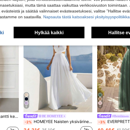
38 jäljellä
nasetuksiasi, mutta tämä saattaa vaikuttaa verkkosivuston toimintaan. 
34.78€
ä evästeistä ja säätää valinnaiset evästeasetuksesi, valitse ”Hallitse eväs
vastamme on saatavilla.
Napsauta tästä katsoaksesi yksityisyyspolitiik
ki
Hylkää kaikki
Hallitse e
9
11
uinen juhlamekko, äitienpäivämekko syksyyn
BE HOMEYEE
#Brittiläine
HOMEYEE Naisten yksivärinen sifonki-mekko, seksikäs V-pääntie, spagettiolkaimet, selkäpaljastettu, elegantti A-linja, lomaan, morsiusneidolle, häihin, valkoiseen juhlaan, syksyyn
EVERPRETTY Elegantti vihreä A-linjainen maksipituinen morsiusneitome
-2%
-3%
34.31€
40.46€
35.10€
41.99€