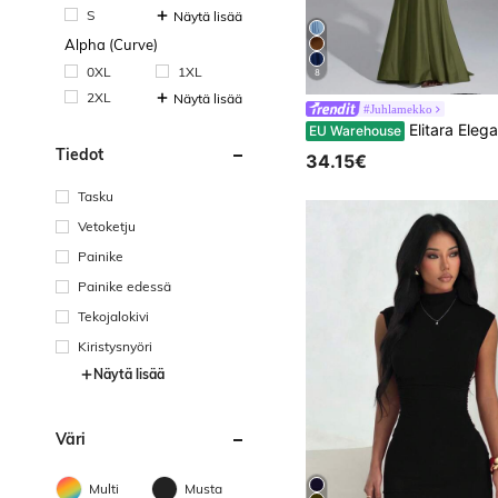
S
Näytä lisää
Alpha (Curve)
0XL
1XL
8
2XL
Näytä lisää
#Juhlamekko
Elitara Elegantti, romanttinen, seksikäs, minimalistinen malli, vartalonmyötäinen mekko, jossa joustava neulos, spagettiolkaimet, avoin selkä ja istuva vyötärö. 
EU Warehouse
Tiedot
34.15€
Tasku
Vetoketju
Painike
Painike edessä
Tekojalokivi
Kiristysnyöri
Näytä lisää
Väri
Multi
Musta