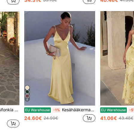
4
Elegantti hihaton pitsinen sifonkia oleva laskostettu pitkähihnainen bustier-juhlamekko
Kesähääkermanvärinen keltainen satiininen pitkä morsiusneitomekko, spagettiolkaimet, syvä V-pääntie, selkäsidonta, vetoketju, selkäpaljas, hieman joustava kudottu laskostettu mekko syksyyn
EU Warehouse
-1%
EU Warehouse
-5
24.60€
41.06€
24.99€
43.48€