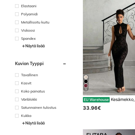
Elastaani
Polyamidi
Metallisoitu kuitu
Viskoosi
Spandex
Näytä lisää
Kuvion Tyyppi
Tavallinen
Kasvit
5
Koko painatus
Kesämekko, seksikäs pitsinen ontto patchwork-cheongsam-tyylinen tyköistuva musta mekko, muodolline
Väriblokki
EU Warehouse
33.96€
Satunnainen tulostus
Kukka
Näytä lisää