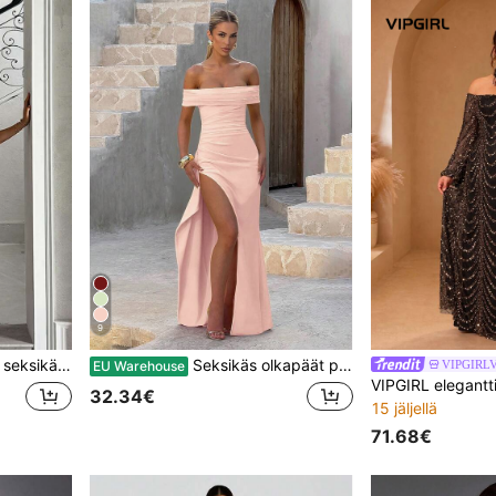
9
n iltapuku, elegantti naisten mekko, juhlapuku ja elegantti syksy
Seksikäs olkapäät paljastava halkioinen elegantti tyköistuva pitkä mekko, häiden erittäin pitkä gaunimekko, morsiusneitomekko, joulujuhlimekko, syksyn prom-mekko
VIPGIRL
EU Warehouse
32.34€
15 jäljellä
71.68€