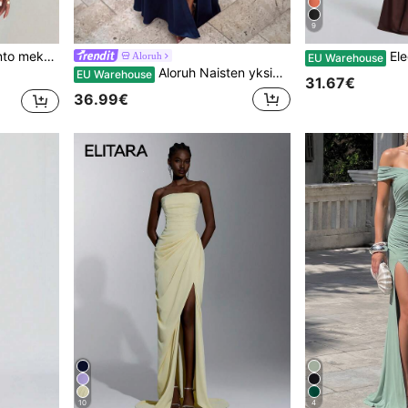
9
a muut tilaisuudet, elegantti lyhyt juhla- ja treffimekko syksyyn
Elegantti selkäpaljas 
Aloruh
EU Warehouse
Aloruh Naisten yksivärinen spagettiolkain ristikkäin selästä avoin minimekko, morsiusneitojen mekko
EU Warehouse
31.67€
36.99€
10
4