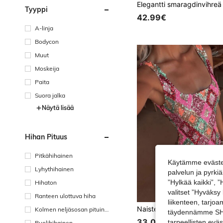
Tyyppi
42.99€
A-linja
Bodycon
Muut
Moskeija
Paita
Suora jalka
Näytä lisää
Hihan Pituus
Pitkähihainen
Käytämme evästei
Lyhythihainen
palvelun ja pyrk
”Hylkää kaikki”, 
Hihaton
valitset ”Hyväksy
Ranteen ulottuva hiha
liikenteen, tarjo
Kolmen neljäsosan pituine
täydennämme SHEI
n hiha
33.00€
tarpeellisten evä
Puolihihainen