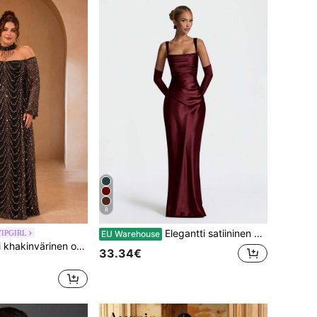
8
Elegantti satiininen vyötäröä korostava solmittava bodycon-slip-mekko, Halloween-juhlapuku, joulujuhlien pitkä mekko, hää- ja syysmekko
VIPGIRL
EU Warehouse
VIPGIRL elegantti khakinvärinen off-shoulder plus-kokoinen pitkä promimekko, pussimaiset hihat, korkea halkio, tyllinen iltapuku, häävierasmekko
33.34€