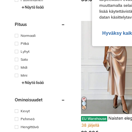
muuttamalla selai
Näytä lisää
lisää käytettävist
datan käsittelyta
Pituus
Hyväksy kaik
Normaali
Pitkä
Lyhyt
Sato
Midi
Mini
Näytä lisää
Ominaisuudet
Kevyt
Naisten elegantti kevät/kesä satiininen yksiolkahimainen keskipit
EU Warehouse
Pehmeä
38 jäljellä
Hengittävä