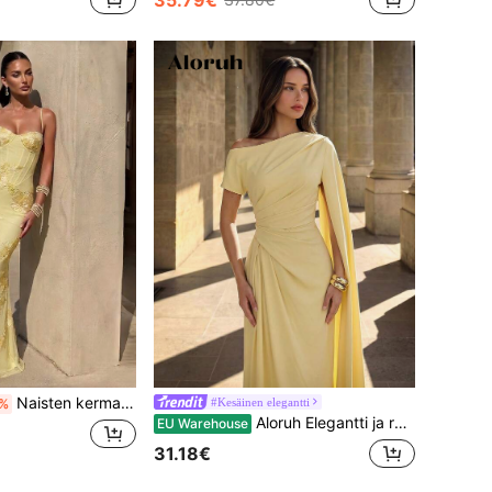
Naisten kermankeltainen kiiltävä kukkakuvioinen kirjailtu elegantti seksikäs puoliläpikuultava selkämys kukkakuvioisella verkkokankaalla, sopii iltatreffeille, vuosipäivään, valmistujaisiin ja muodolliseen gaalaan
#Kesäinen elegantti
%
Aloruh Elegantti ja romanttinen vaaleankeltainen kudottu materiaali, viistot olkapäät, epäsymmetriset hihat, kelluvat paneelit, laskostettu mikrokuituinen kalanpyrstöhelma, sopii treffeille, lomille, häihin, tapahtumiin, koulunaloitukseen, valmistujaisiin, muodolliseen morsiusneitojen mekkoon
EU Warehouse
31.18€