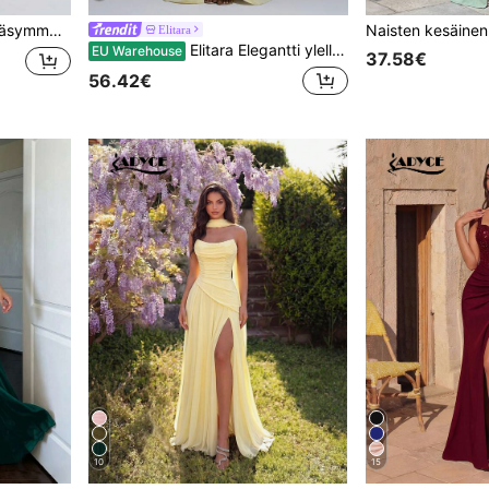
ypytetty vyötärö- ja lantio-malli syksy
Elitara
Elitara Elegantti ylellinen keltainen seksikäs olkaimeton satiininen rypytetty halkiollinen merenneitomallinen mekko takasoljella, sopii häihin, juhliin, polttareihin, lomalle, tanssiaisiin ja iltajuhliin
EU Warehouse
37.58€
56.42€
10
15