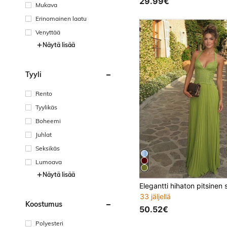
29.99€
Mukava
Erinomainen laatu
Venyttää
Näytä lisää
Tyyli
Rento
Tyylikäs
Boheemi
Juhlat
Seksikäs
Lumoava
Näytä lisää
33 jäljellä
Koostumus
50.52€
Polyesteri