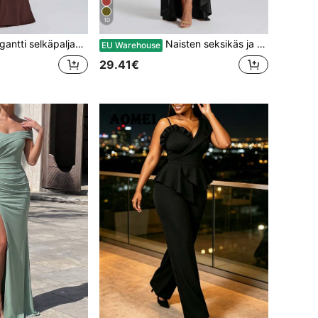
10
vartalonmyötäinen pitkä maksimekko naisille, seksikäs hihaton juhla-, klubi- ja häämekko lomalle, kevääseen ja syksyyn
Naisten seksikäs ja elegantti satiininen solmittava röyhelöhelmamekko halkiolla ja spagettiolkaimilla, korkeasta joustavasta kankaasta, epäsymmetrinen pitkä helma, musta, häät-, juhla- ja syysmekko
EU Warehouse
29.41€