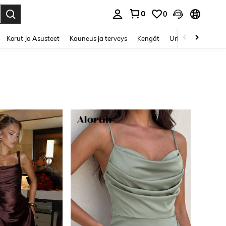
0
0
Enter to select.
Korut Ja Asusteet
Kauneus ja terveys
Kengät
Urheilu & Ulkoilu