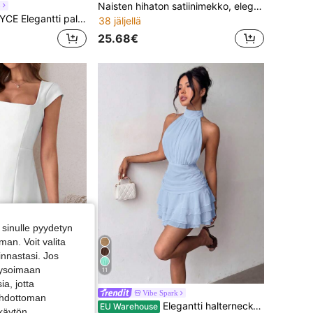
Naisten hihaton satiinimekko, elegantti silkkipilkattu cocktailmekko, kesäinen klubi- ja juhlimekko, häävieras- ja lomavaate kevääseen ja syksyyn
o
tteinen korsettipuku paksilla olkaimilla, korkealla vyötäröllä, rypytyksellä, korkealla halkiolla ja selkäsidonnalla, lattiapituinen juhlapuku häävieraille, muodollinen iltapuku syksyyn
38 jäljellä
25.68€
sinulle pyydetyn
an. Voit valita
innastasi. Jos
alysoimaan
11
a, jotta
Kesäinen naisten elegantti valkoinen neliönmuotoinen pääntie, A-linjainen minipitkää juhlammekko, sopii ystävänpäivään, treffeille, valmistumiskautta ja juhliin
Vibe Spark
 ehdottoman
Elegantti halterneck-selkäpaljas minimekko kerrostetulla röyhelöhelmalla hääkäyttöön
EU Warehouse
 käytön