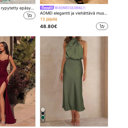
Naisten kesäinen rypytetty epäsymmetrinen halkio pitkä tyköistuva off-shoulder-mekko, elegantti vihreä yökerho-, ilta- ja cocktailjuhlamekko
AOMEI GLOBAL
AOMEI elegantti ja viehättävä musta naisten haalari, röyhelöinen yksiolkahihainen, ohuet olkaimet, vyötäröä korostava korkeavyötäröinen leveälahkeinen juhlava iltaparty-romper
13 jäljellä
48.80€
4