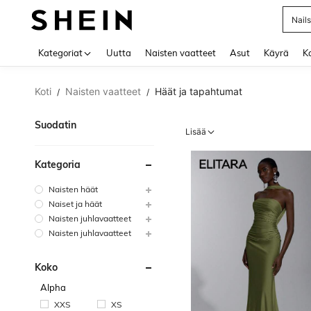
ämpä
Use up 
Kategoriat
Uutta
Naisten vaatteet
Asut
Käyrä
Ko
Koti
Naisten vaatteet
Häät ja tapahtumat
/
/
Suodatin
Lisää
Kategoria
Naisten häät
Naiset ja häät
Naisten juhlavaatteet
Naisten juhlavaatteet
Koko
Alpha
XXS
XS