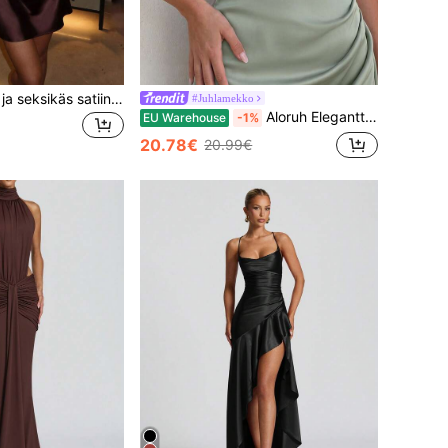
Naisten elegantti ja seksikäs satiininen bodycon-minimekko, hihaton neliönmuotoinen pääntie, rypytetty rintamus, seksikäs juhla-/iltapuku häihin syksyyn
#Juhlamekko
Aloruh Elegantti kesäinen vihreä tyköistuva halter-neck-mekko häävieraalle, pitkähihainen avoneulottu, vartalonmyötäinen, epäsymmetriset olkapäähelmat, cocktailjuhliin, iltapuku, laskostettu etuosa, drapeeraus, reiden halkio, satiininen morsiusneitomenu, juhlatilaisuuteen
EU Warehouse
-1%
20.78€
20.99€