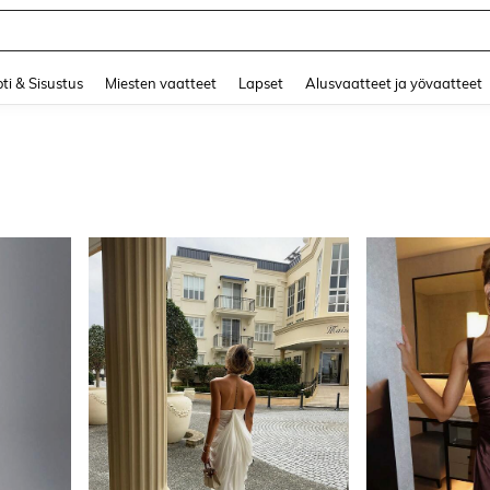
ri
and down arrow keys to navigate search Äskettäin haettu and Haku Löytö. Press 
ti & Sisustus
Miesten vaatteet
Lapset
Alusvaatteet ja yövaatteet