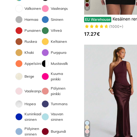
Valkoinen
Vaaleanpunainen
11
Kesäinen rento mekko, musta puolikorkeakauluksinen tyköistuva seksikäs bodycon-mekko, häät, syntymäpäivät j
EU Warehouse
Harmaa
Sininen
(1000+)
Punainen
Vihreä
17.27€
Ruskea
Keltainen
Khaki
Purppura
Appelsiini
Mustavalkoinen
Kuuma
Beige
pinkki
Pölyinen
Vaaleanpunainen
pinkki
Hopea
Tummansininen
Kuninkaallinen
Vauvan
sininen
sininen
Pölyinen
Burgundi
sininen
8