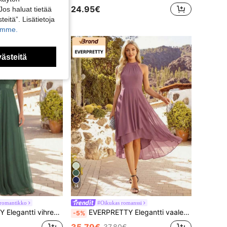
24.95€
Jos haluat tietää
teitä”. Lisätietoja
kamme.
västeitä
14
n romantikko
#Oikukas romanssi
kko V-pääntiellä, kevään/kesän häävieraan juhlamekko, sopii juhliin, tanssiaisiin ja syksyyn
EVERPRETTY Elegantti vaaleanpunainen sifonkimeikko röyhelöillä, avoimella selällä ja epäsymmetrisellä helmalla, morsiusneitomekko, häävierasmekko, keskipitkä syksymekko
-5%
35.79€
37.80€