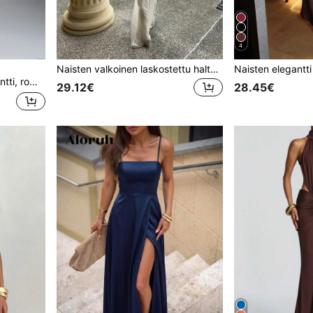
4
Naisten valkoinen laskostettu halterneck-syvä V-kaula pitkä mekko, selkäpaljas ilmava lattiapituinen juhlamekko, elegantti häävieras- ranta- ja lomavaate, muodollinen iltapuku juhliin
Muodikas, vaikuttajatyylinen, sopii lomille, juhliin, häihin, morsiusneitoihin, vihreä
29.12€
28.45€