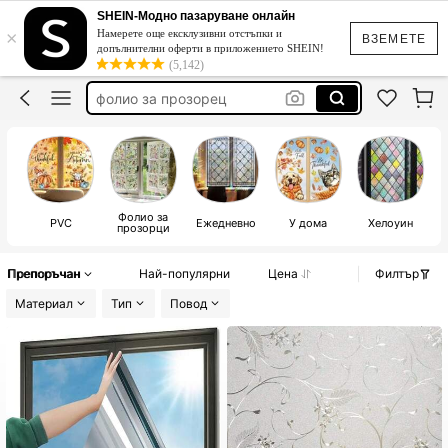
фолио за прозорци
SHEIN-Модно пазаруване онлайн
×
Намерете още ексклузивни отстъпки и
фолио за врата
ВЗЕМЕТЕ
допълнителни оферти в приложението SHEIN!
(5,142)
фолио за прозорец
щори за прозорци
фолио за стъкло
фолио за прозорци
Фолио за
PVC
Ежедневно
У дома
Хелоуин
прозорци
Препоръчан
Най-популярни
Цена
Филтър
Материал
Тип
Повод