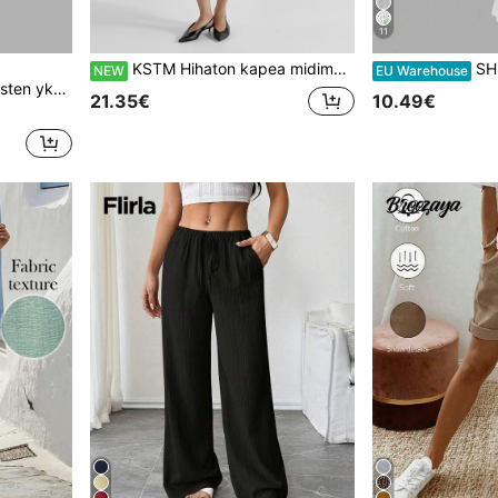
11
KSTM Hihaton kapea midimekko vyötärön vyöllä, pyöreä pääntie, räätälöity siluetti, tyylikäs työ- ja toimistovaate, syksy-talvi, muodollinen tyyli
SHEIN EZwear 3 kpl setti
NEW
EU Warehouse
uva rento toppi 3 kpl, toppi, naisten toppi
21.35€
10.49€