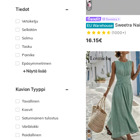
Tiedot
37
Sweetra
Vetoketju
Sweetra Naisten yksivärinen neliönmuotoinen pääntie laskostettu tyköist
EU Warehouse
Selkätön
(1000+)
Solmu
16.15€
Tasku
Painike
Epäsymmetrinen
Näytä lisää
Kuvion Tyyppi
Tavallinen
Kasvit
Satunnainen tulostus
Väriblokki
Raidallinen