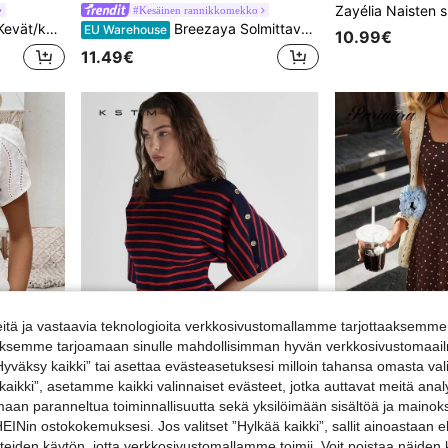
#Kesäinen rannikkomekko
luun, keltainen setti, keltainen neulesetti, päivittäiseen ulkoiluun, kotikäyttöön, työmatkapukeutumiseen keltainen 2-osainen setti
Breezaya Solmittava kaulus, rento boheemityylinen kukkakuvioinen vaihtomekko, loma- ja ranta-asut naisille
EU Warehouse
10.99€
11.49€
tä ja vastaavia teknologioita verkkosivustomallamme tarjottaaksemme 
iäksemme tarjoamaan sinulle mahdollisimman hyvän verkkosivustomaailm
”Hyväksy kaikki” tai asettaa evästeasetuksesi milloin tahansa omasta val
 kaikki”, asetamme kaikki valinnaiset evästeet, jotka auttavat meitä an
11
amaan paranneltua toiminnallisuutta sekä yksilöimään sisältöä ja mainoksi
KSTM Neuletoppi merellinen raitakuosi, venekaulus, olkapääpainikeyksityiskohta, boxy-malli, kyynärpäähihat, rento kevät-kesä, breton-tyyli
inat
Pariaura
NEW
Nin ostokokemuksesi. Jos valitset ”Hylkää kaikki”, sallit ainoastaan
hainen paita, lyhythihaiset topit
Pariaura
EU Warehouse
steiden käytön, jotta verkkosivustomallamme toimii. Voit poistaa näiden