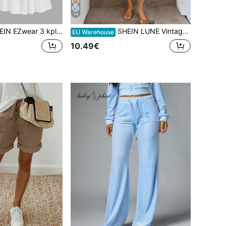
14
 naisille plisseerattu pilkullinen toppi, löysä istuvuus, säädettävä olkain, sopii kevät/kesäksi Pilkullinen toppipakkaus koulun alkuun
SHEIN LUNE Vintage-värinen raidallinen merikuvioinen elegantti vyötäröinen kierretty korkeahalkioinen hihaton midimekko, naisten rento neulottu tekstuurinen vartalonmyötäinen mekko, naisten syntymäpäiväasu, naisten kuntoilusarja, naisten häävieraan mekko, naisten toimistovaatetus
EU Warehouse
10.49€