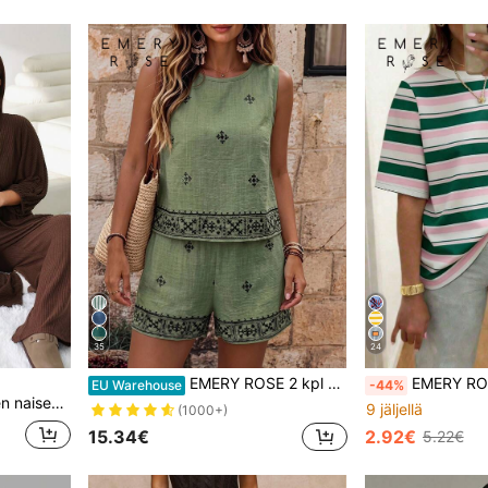
35
24
EMERY ROSE 2 kpl naisten kukkakuvioista pyöreäkauluksista hihatonta paitaa ja shortseja, rento setti, täydellinen lomalle
EMERY ROSE Naisten raidallinen 
EU Warehouse
-44%
nen neuletakki ja pitkät housut
9 jäljellä
(1000+)
15.34€
2.92€
5.22€