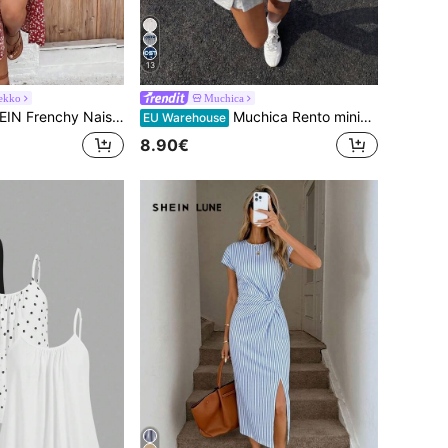
13
ekko
Muchica
hy Naisten rento, ditsy-kukkakuvioinen napitettava mekko lomalle
Muchica Rento minimalistinen vaaleansininen pyöreäkauluksinen lyhythihainen löysä t-paita naisille, sopii kesään. Yhdessä kontrastivärisen ruskean kauluksen ja raidallisten hihojen kanssa. Hevoskuvio lisää vintage-, college-, klassista, muodikasta, nuorekasta ja katumuotityyliä. Sileä ja mukava kangas, ihanteellinen valinta syksyyn.
EU Warehouse
8.90€