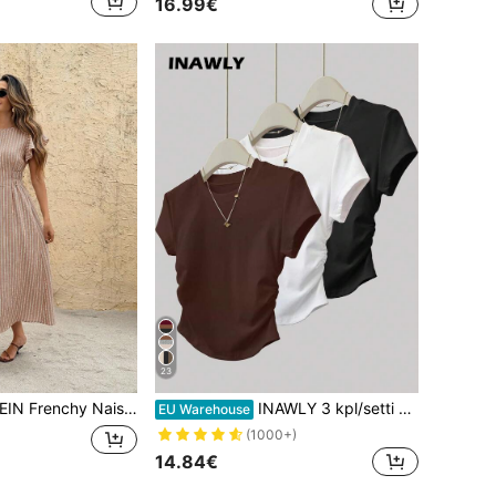
16.99€
23
sten raidallinen pyöreä kaula-aukkoinen lyhythihainen, vyötäröltä kiristyvä keskipituinen mekko
INAWLY 3 kpl/setti naisten rento laskostettu vyötäröllä varustettu lyhythihainen t-paita, monipuolinen ja tyylikäs, sopii kesään
EU Warehouse
(1000+)
14.84€