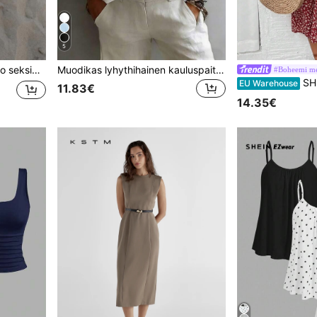
5
, ranta, musiikkifestivaali, maaseutuloma, rento katu- ja treffiasu, lomakohdevaatteet
Muodikas lyhythihainen kauluspaita naisille, monikäyttöinen väljä rento hihaton toppi työmatkalle, yksivärinen nappikiinnitys edessä, valkoinen kesä, Office Siren, työstä viikonloppuun
#Boheemi m
SHEIN Frenc
EU Warehouse
11.83€
14.35€