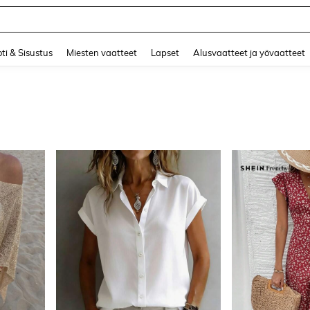
and down arrow keys to navigate search Äskettäin haettu and Haku Löytö. Press 
ti & Sisustus
Miesten vaatteet
Lapset
Alusvaatteet ja yövaatteet