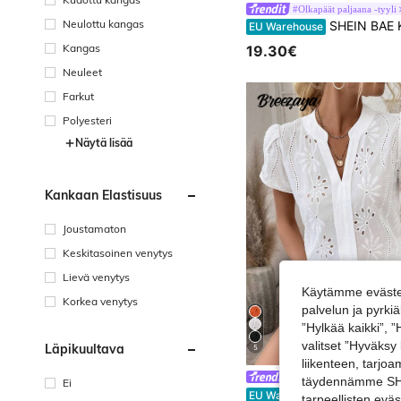
#Olkapäät paljaana -tyyli
Neulottu kangas
SHEIN BAE Kevät/kesä naisten rento työmatka-asu, vaaleankeltainen neule rypytetty rintamuksen alla T-paita ja väljät pitkät housut 2-osainen setti, sopii rentoon työmatkaan, päivittäiseen käyttöön, työmatkoille, rentoon ulkoi
EU Warehouse
Kangas
19.30€
Neuleet
Farkut
Polyesteri
Näytä lisää
Kankaan Elastisuus
Joustamaton
Keskitasoinen venytys
Lievä venytys
Käytämme evästei
Korkea venytys
palvelun ja pyrk
”Hylkää kaikki”, 
valitset ”Hyväksy
Läpikuultava
5
liikenteen, tarjo
#Maanviljelijöiden markk
täydennämme SHEI
Ei
SHEIN Holidaya Naisten lovitettu V-aukkoinen puhvihi
EU Warehouse
tarpeellisten evä