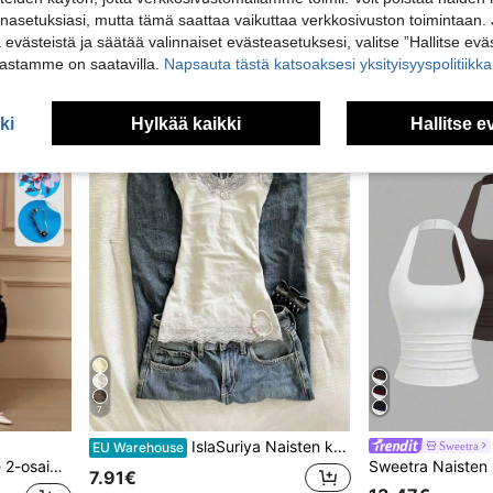
19.18€
nasetuksiasi, mutta tämä saattaa vaikuttaa verkkosivuston toimintaan. 
14.84€
ä evästeistä ja säätää valinnaiset evästeasetuksesi, valitse ”Hallitse eväs
vastamme on saatavilla.
Napsauta tästä katsoaksesi yksityisyyspolitiik
ki
Hylkää kaikki
Hallitse e
7
IslaSuriya Naisten kesäinen rento lomatyylinen kontrastipituinen vartalonmyötäinen toppi
Sweetra
EU Warehouse
ainen paita ja väljät housut
7.91€