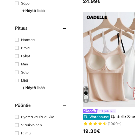
24.99€
Söpö
Näytä lisää
Pituus
Normaali
Pitkä
Lyhyt
Mini
Sato
Midi
Näytä lisää
14
Pääntie
Qadelle
Qadelle 3-osainen peittävä, integroitu ja pehmus
Pyöreä kaula-aukko
EU Warehouse
(1000+)
V-aukkoinen
19.30€
Riimu