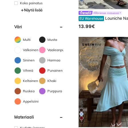
Koko painatus
19
Näytä lisää
#Rivieran romanssi
Louniche Naisten rento oliivinvihreä hihaton mekko ristikkäin vyötäröllä, minimalistinen tyyli, joka esittelee eleganssia, sopii
EU Warehouse
13.99€
Väri
Multi
Musta
Valkoinen
Vaaleanpunainen
Sininen
Harmaa
Vihreä
Punainen
Keltainen
Khaki
Ruskea
Purppura
Appelsiini
Materiaali
7
Kudottu kangas