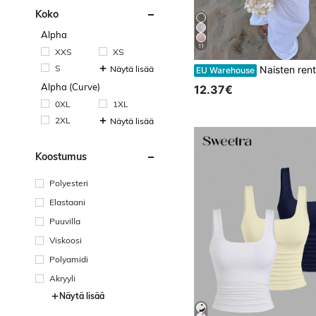
Koko
Alpha
11
XXS
XS
S
Näytä lisää
Naisten rento seksikäs kiiltävä kevyt yksivärinen ontto neulottu peittopaita, lepakkohihat, epäsymmetrinen helma, viittatyylinen peittopaita, kesäloma
EU Warehouse
Alpha (Curve)
12.37€
0XL
1XL
2XL
Näytä lisää
Koostumus
Polyesteri
Elastaani
Puuvilla
Viskoosi
Polyamidi
Akryyli
Näytä lisää