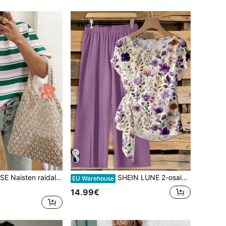
lyhythihainen t-paita, rento ulkoiluvaate, oloasu
SHEIN LUNE 2-osainen naisten rento boheemi kukkakuvioinen paita ja vaaleanvioletit housut - elegantti romanttinen retro kevät/kesä rantalomakohteeseen, täydellinen lomalle, trooppisen saaren häihin, morsiusneitojen juhliin, häävieraalle, polttareille, treffeille, maalaistyyliseen puutarhakävelyyn, äitienpäivälahjaksi ja boheemille musiikkifestivaaleille
EU Warehouse
14.99€