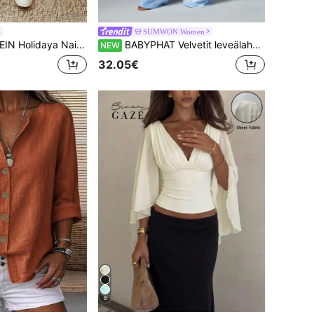
SUMWON Women
ä varustetut rullahelmashortsit. Pellavateksturoidusta kankaasta valmistettu shortsit, joissa on joustava vyötärökiristysnyöri ja rullahelma. Rento mutta tyylikäs ilme. Sopivat arkipäivisin retkille, lomille tai kevyisiin tilaisuuksiin. Monipuolinen vaate rentojen kiristysnyörillä varustettujen shortsien, khakinväristen eleganttien housujen ja väljien hoikentavien housujen kategoriassa.
BABYPHAT Velvetit leveälahkeiset rennot housut strassilogoyksityiskohdalla, kiristysnyörövyötäröllä ja sivutaskuilla, Y2K retro loungewear
NEW
32.05€
6