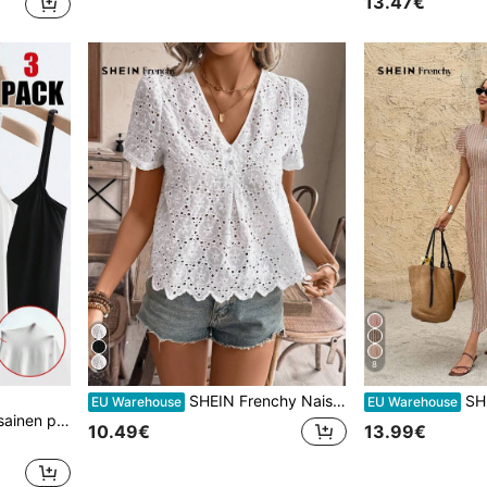
13.47€
8
SHEIN Frenchy Naisten V-aukkoinen yksivärinen ontto kirjonta kampasimpukan muotoinen helma kesäinen rento lyhythihainen pusero kirjailtu toppi kirjailtu paita kukkakuvioinen pusero nappipaita valkoinen kirjailtu toppi valkoinen naisten mekot teekutsuasu häämekot valmistujaisvalkoinen pusero söpö pusero
SHEIN Frenchy Nai
EU Warehouse
EU Warehouse
tettu toppi, mukava ja hengittävä
10.49€
13.99€