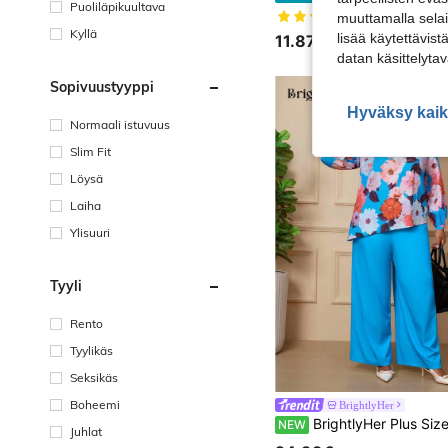
Puoliläpikuultava
(1000+)
muuttamalla selai
Kyllä
lisää käytettävist
11.87€
datan käsittelyta
Sopivuustyyppi
Hyväksy kaik
Normaali istuvuus
Slim Fit
Löysä
Laiha
Ylisuuri
Tyyli
Rento
Tyylikäs
Seksikäs
Boheemi
BrightlyHer
BrightlyHer Plus Size 2-osainen setti: 3D-kukkakoristeinen kukkakuosinen pitkähih
NEW
Juhlat