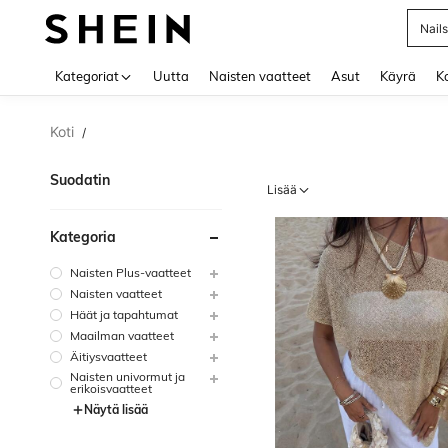
Nails
Use up 
Kategoriat
Uutta
Naisten vaatteet
Asut
Käyrä
Ko
Koti
/
Suodatin
Lisää
Kategoria
Naisten Plus-vaatteet
Naisten vaatteet
Häät ja tapahtumat
Maailman vaatteet
Äitiysvaatteet
Naisten univormut ja
erikoisvaatteet
Näytä lisää