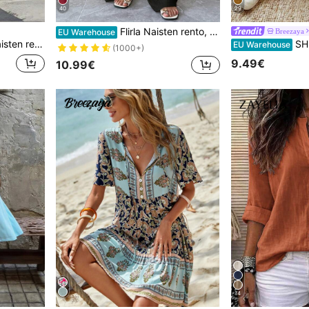
40
29
Flirla Naisten rento, yksiväriset, viistotaskuiset, teksturoidut pitkät housut syksyisestä kankaasta naisille
Breezaya
EU Warehouse
 arkikäyttöön, iltapäiväteelle, rennoille kokoontumisille ja kevyelle työmatkalle
SHEIN Holidaya Naisten kesäiset uudet pellavaiset rennot kiristysnyörill
EU Warehouse
(1000+)
9.49€
10.99€
14