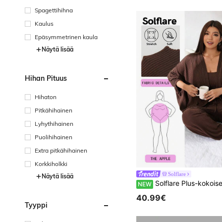
Spagettihihna
Kaulus
Epäsymmetrinen kaula
Näytä lisää
Hihan Pituus
Hihaton
Pitkähihainen
Lyhythihainen
Puolihihainen
Extra pitkähihainen
Korkkiholkki
Solflare
Näytä lisää
Solflare Plus-kokoisen naisen yksivärinen 3-osainen rento arkisetti: toppi, pitkähihai
NEW
40.99€
Tyyppi