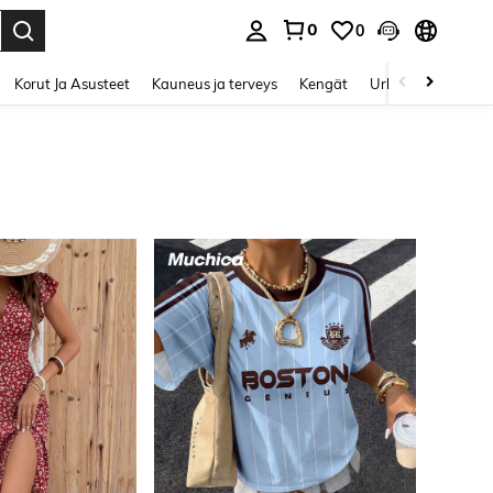
0
0
Enter to select.
Korut Ja Asusteet
Kauneus ja terveys
Kengät
Urheilu & Ulkoilu