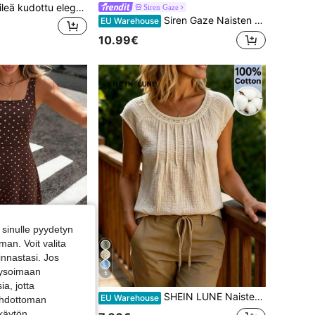
Zayélia Naisten sileä kudottu elegantti ja yksinkertainen rento kesäpaita, työpaita
Siren Gaze
Siren Gaze Naisten yksivärinen syvällä V-kaula-aukolla varustettu laskostettu rento monikäyttöinen arkipäivän puseropaita
EU Warehouse
10.99€
sinulle pyydetyn
an. Voit valita
innastasi. Jos
alysoimaan
5
a, jotta
SHEIN LUNE Naisten rento ja mukava pyöreäkauluksinen hihallinen pusero, kesä
EU Warehouse
 ehdottoman
 Naisten muodikas elegantti painettu vyötärömekko
 käytön