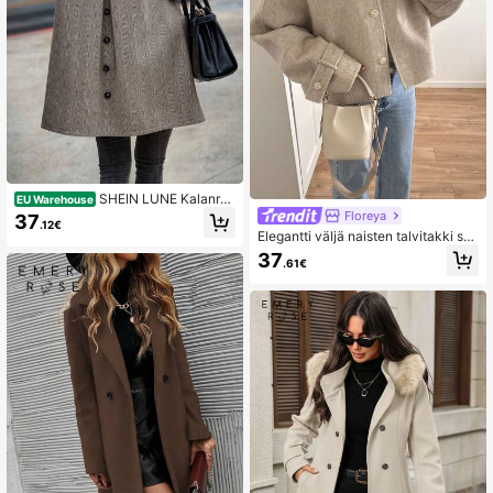
SHEIN LUNE Kalanruo
EU Warehouse
tokuvioinen läppädetalji-napillinen
Floreya
37
.12€
päällystakki syksy-talvikankaasta
Elegantti väljä naisten talvitakki sy
naisille
ksyyn
37
.61€