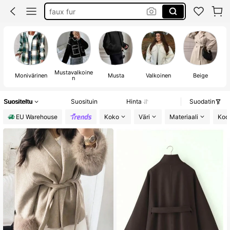
faux fur
long jacket
jacket
Mustavalkoine
Va
Monivärinen
Musta
Valkoinen
Beige
n
Suositeltu
Suosituin
Hinta
Suodatin
EU Warehouse
Koko
Väri
Materiaali
Koo