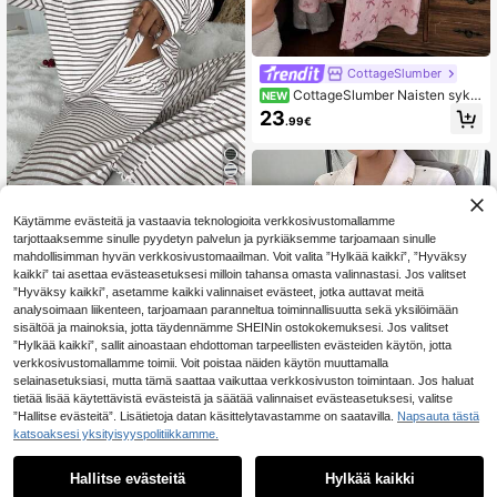
CottageSlumber
CottageSlumber Naisten syks
NEW
y/talvi Ins-tyylinen söpö rusettikuos
23
.99€
inen pehmoinen pitkähihainen kotia
su-roba
7
Käytämme evästeitä ja vastaavia teknologioita verkkosivustomallamme
SHEIN Naisten rento r
EU Warehouse
tarjottaaksemme sinulle pyydetyn palvelun ja pyrkiäksemme tarjoamaan sinulle
aidallinen kuviollinen väljä istuvuus
#3 Myydyimmät
Naisten olkapäät alaslasketussa yöasussa
mahdollisimman hyvän verkkosivustomaailman. Voit valita ”Hylkää kaikki”, ”Hyväksy
pyöreä kaula-aukkoinen pitkähihai
17
kaikki” tai asettaa evästeasetuksesi milloin tahansa omasta valinnastasi. Jos valitset
nen pyjama-setti
.49€
”Hyväksy kaikki”, asetamme kaikki valinnaiset evästeet, jotka auttavat meitä
analysoimaan liikenteen, tarjoamaan paranneltua toiminnallisuutta sekä yksilöimään
sisältöä ja mainoksia, jotta täydennämme SHEINin ostokokemuksesi. Jos valitset
”Hylkää kaikki”, sallit ainoastaan ehdottoman tarpeellisten evästeiden käytön, jotta
verkkosivustomallamme toimii. Voit poistaa näiden käytön muuttamalla
selainasetuksiasi, mutta tämä saattaa vaikuttaa verkkosivuston toimintaan. Jos haluat
tietää lisää käytettävistä evästeistä ja säätää valinnaiset evästeasetuksesi, valitse
”Hallitse evästeitä”. Lisätietoja datan käsittelytavastamme on saatavilla.
Napsauta tästä
katsoaksesi yksityisyyspolitiikkamme.
1
0
Hallitse evästeitä
Hylkää kaikki
Söpö sarjakuvakarhu
EU Warehouse