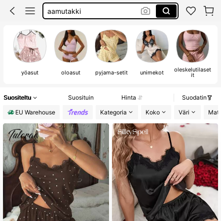
aamutakki
yövaatteet
pyjama
oleskelutilaset
yöasut
oloasut
pyjama-setit
unimekot
it
Suositeltu
Suosituin
Hinta
Suodatin
EU Warehouse
Kategoria
Koko
Väri
Mate