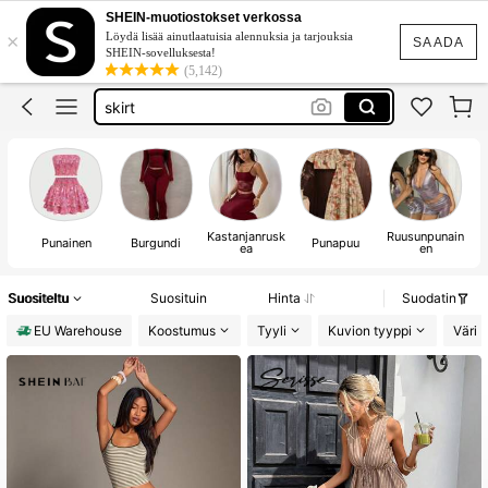
two piece set
SHEIN-muotiostokset verkossa
×
Löydä lisää ainutlaatuisia alennuksia ja tarjouksia
festival outfits women
SAADA
SHEIN-sovelluksesta!
(5,142)
skirt
tracksuit set women
set 2 piece set women
two piece set
Kastanjanrusk
Ruusunpunain
Punainen
Burgundi
Punapuu
ea
en
Suositeltu
Suosituin
Hinta
Suodatin
EU Warehouse
Koostumus
Tyyli
Kuvion tyyppi
Väri